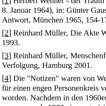
[
1
] Herbert Wehner - der Trau
8. Januar 1964), in: Günter Gaus
Antwort, München 1965, 154-172
[
2
] Reinhard Müller, Die Akte 
1993.
[
3
] Reinhard Müller, Menschenfa
Verfolgung, Hamburg 2001.
[
4
] Die "Notizen" waren von We
für einen engen Personenkreis ve
worden. Nachdem in den 1960er