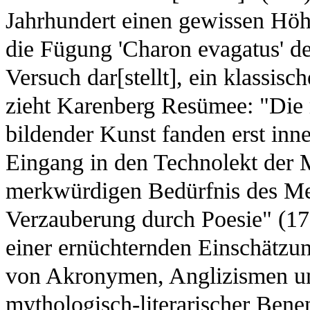
Jahrhundert einen gewissen Höhep
die Fügung 'Charon evagatus' de
Versuch dar[stellt], ein klassisc
zieht Karenberg Resümee: "Die 
bildender Kunst fanden erst inn
Eingang in den Technolekt der 
merkwürdigen Bedürfnis des M
Verzauberung durch Poesie" (178
einer ernüchternden Einschätzu
von Akronymen, Anglizismen u
mythologisch-literarischer Bene