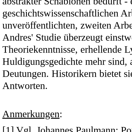
abstrakter Schablonen bedurft - 
geschichtswissenschaftlichen Ar
unveröffentlichten, zweiten Arb
Andres' Studie überzeugt einstwe
Theoriekenntnisse, erhellende L
Huldigungsgedichte mehr sind, al
Deutungen. Historikern bietet s
Antworten.
Anmerkungen
:
[
1
] Vgl. Johannes Paulmann: Po