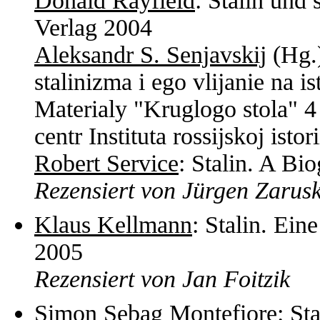
Donald Rayfield
: Stalin und
Verlag 2004
Aleksandr S. Senjavskij
(Hg.)
stalinizma i ego vlijanie na i
Materialy "Kruglogo stola" 4
centr Instituta rossijskoj ist
Robert Service
: Stalin. A B
Rezensiert von Jürgen Zarus
Klaus Kellmann
: Stalin. Ein
2005
Rezensiert von Jan Foitzik
Simon Sebag Montefiore
: St