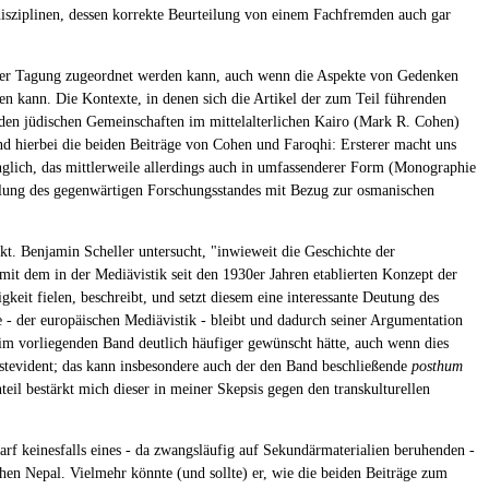
disziplinen, dessen korrekte Beurteilung von einem Fachfremden auch gar
d der Tagung zugeordnet werden kann, auch wenn die Aspekte von Gedenken
ben kann. Die Kontexte, in denen sich die Artikel der zum Teil führenden
 den jüdischen Gemeinschaften im mittelalterlichen Kairo (Mark R. Cohen)
d hierbei die beiden Beiträge von Cohen und Faroqhi: Ersterer macht uns
nglich, das mittlerweile allerdings auch in umfassenderer Form (Monographie
tellung des gegenwärtigen Forschungsstandes mit Bezug zur osmanischen
rkt. Benjamin Scheller untersucht, "inwieweit die Geschichte der
h mit dem in der Mediävistik seit den 1930er Jahren etablierten Konzept der
keit fielen, beschreibt, und setzt diesem eine interessante Deutung des
e - der europäischen Mediävistik - bleibt und dadurch seiner Argumentation
 im vorliegenden Band deutlich häufiger gewünscht hätte, auch wenn dies
bstevident; das kann insbesondere auch der den Band beschließende
posthum
nteil bestärkt mich dieser in meiner Skepsis gegen den transkulturellen
arf keinesfalls eines - da zwangsläufig auf Sekundärmaterialien beruhenden -
chen Nepal. Vielmehr könnte (und sollte) er, wie die beiden Beiträge zum