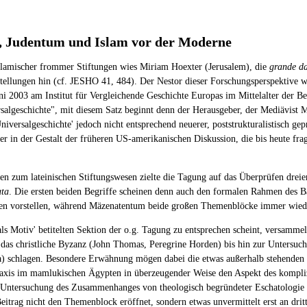
m, Judentum und Islam vor der Moderne
islamischer frommer Stiftungen wies Miriam Hoexter (Jerusalem), die
grande d
estellungen hin (cf. JESHO 41, 484). Der Nestor dieser Forschungsperspektive w
 2003 am Institut für Vergleichende Geschichte Europas im Mittelalter der Ber
algeschichte", mit diesem Satz beginnt denn der Herausgeber, der Mediävist M
iversalgeschichte' jedoch nicht entsprechend neuerer, poststrukturalistisch g
r in der Gestalt der früheren US-amerikanischen Diskussion, die bis heute frag
 zum lateinischen Stiftungswesen zielte die Tagung auf das Überprüfen dreier 
ta
. Die ersten beiden Begriffe scheinen denn auch den formalen Rahmen des B
xten vorstellen, während Mäzenatentum beide großen Themenblöcke immer wiede
 Motiv' betitelten Sektion der o.g. Tagung zu entsprechen scheint, versammelt
 das christliche Byzanz (John Thomas, Peregrine Horden) bis hin zur Untersu
) schlagen. Besondere Erwähnung mögen dabei die etwas außerhalb stehenden B
praxis im mamlukischen Ägypten in überzeugender Weise den Aspekt des kompliz
len Untersuchung des Zusammenhanges von theologisch begründeter Eschatolog
rag nicht den Themenblock eröffnet, sondern etwas unvermittelt erst an dritte