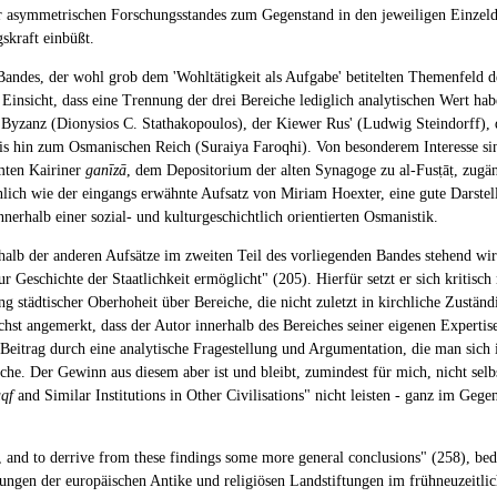
ehr asymmetrischen Forschungsstandes zum Gegenstand in den jeweiligen Einzel
skraft einbüßt.
n Bandes, der wohl grob dem 'Wohltätigkeit als Aufgabe' betitelten Themenfel
 Einsicht, dass eine Trennung der drei Bereiche lediglich analytischen Wert ha
n Byzanz (Dionysios C. Stathakopoulos), der Kiewer Rus' (Ludwig Steindorff),
is hin zum Osmanischen Reich (Suraiya Faroqhi). Von besonderem Interesse sin
hmten Kairiner
ganīzā
, dem Depositorium der alten Synagoge zu al-Fusṭāṭ, zugä
ähnlich wie der eingangs erwähnte Aufsatz von Miriam Hoexter, eine gute Dars
erhalb einer sozial- und kulturgeschichtlich orientierten Osmanistik.
erhalb der anderen Aufsätze im zweiten Teil des vorliegenden Bandes stehend wi
r Geschichte der Staatlichkeit ermöglicht" (205). Hierfür setzt er sich kritisc
tädtischer Oberhoheit über Bereiche, die nicht zuletzt in kirchliche Zuständig
hst angemerkt, dass der Autor innerhalb des Bereiches seiner eigenen Expertis
 Beitrag durch eine analytische Fragestellung und Argumentation, die man sich
he. Der Gewinn aus diesem aber ist und bleibt, zumindest für mich, nicht sel
qf
and Similar Institutions in Other Civilisations" nicht leisten - ganz im Gege
, and to derrive from these findings some more general conclusions" (258), bed
tungen der europäischen Antike und religiösen Landstiftungen im frühneuzeitli