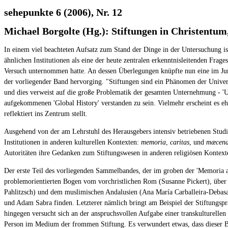
sehepunkte 6 (2006), Nr. 12
Michael Borgolte (Hg.): Stiftungen in Christentu
In einem viel beachteten Aufsatz zum Stand der Dinge in der Untersuchung 
ähnlichen Institutionen als eine der heute zentralen erkenntnisleitenden Frag
Versuch unternommen hatte. An dessen Überlegungen knüpfte nun eine im Juni
der vorliegender Band hervorging. "Stiftungen sind ein Phänomen der Univers
und dies verweist auf die große Problematik der gesamten Unternehmung - 'Un
aufgekommenen 'Global History' verstanden zu sein. Vielmehr erscheint es ehe
reflektiert ins Zentrum stellt.
Ausgehend von der am Lehrstuhl des Herausgebers intensiv betriebenen Studien
Institutionen in anderen kulturellen Kontexten:
memoria
,
caritas
, und
mæcena
Autoritäten ihre Gedanken zum Stiftungswesen in anderen religiösen Konte
Der erste Teil des vorliegenden Sammelbandes, der im groben der 'Memoria als
problemorientierten Bogen vom vorchristlichen Rom (Susanne Pickert), über
Pahlitzsch) und dem muslimischen Andalusien (Ana María Carballeira-Debasa
und Adam Sabra finden. Letzterer nämlich bringt am Beispiel der Stiftungs
hingegen versucht sich an der anspruchsvollen Aufgabe einer transkulturel
Person im Medium der frommen Stiftung. Es verwundert etwas, dass dieser Beit