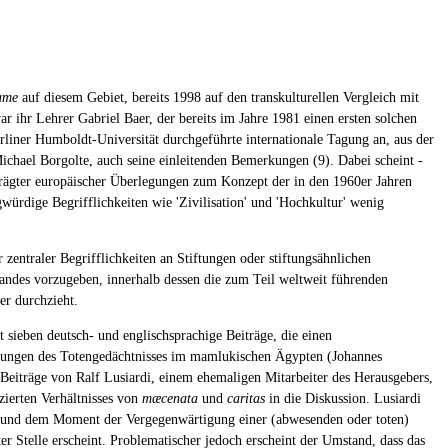
ame
auf diesem Gebiet, bereits 1998 auf den transkulturellen Vergleich mit
ar ihr Lehrer Gabriel Baer, der bereits im Jahre 1981 einen ersten solchen
liner Humboldt-Universität durchgeführte internationale Tagung an, aus der
ichael Borgolte, auch seine einleitenden Bemerkungen (9). Dabei scheint -
eprägter europäischer Überlegungen zum Konzept der in den 1960er Jahren
würdige Begrifflichkeiten wie 'Zivilisation' und 'Hochkultur' wenig
zentraler Begrifflichkeiten an Stiftungen oder stiftungsähnlichen
andes vorzugeben, innerhalb dessen die zum Teil weltweit führenden
r durchzieht.
 sieben deutsch- und englischsprachige Beiträge, die einen
chungen des Totengedächtnisses im mamlukischen Ägypten (Johannes
eiträge von Ralf Lusiardi, einem ehemaligen Mitarbeiter des Herausgebers,
ierten Verhältnisses von
mæcenata
und
caritas
in die Diskussion. Lusiardi
ie und dem Moment der Vergegenwärtigung einer (abwesenden oder toten)
r Stelle erscheint. Problematischer jedoch erscheint der Umstand, dass das