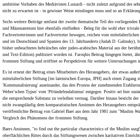
ambitiöse Vorhaben des Mediävisten Lusiardi - nicht zuletzt aufgrund des s
nicht zu erwarten ist - in gewisser Weise misslingen muss und so an Erklärung
Sechs weitere Beiträge umfasst der zweite thematische Teil des vorliegende
und Mäzenatentum hier ebenfalls einfließen - Beleg für die wohl eher triviale
Fachvertreterinnen und Fachvertreter bewegen, reichen vom mittelalterliche
und im Deutschland und Spanien des 13. Jahrhunderts (Judah D. Galinsky), b
bisher unbeachtetes hebräisches oder judeo-arabisches Material aus der berü
und Text-Edition) publiziert worden ist. Faroqhis Beitrag hingegen bietet, 
frommen Stiftung und eröffnet so Perspektiven für weitere Untersuchungen inn
Es ist erneut der Beitrag eines Mitarbeiters des Herausgebers, der etwas auß
mittelalterlichen Stiftung [im lateinischen Europa, JPH] auch einen Zugang zu
'Kommunalisierung' auseinander, das den Prozess der zunehmenden Etablierung s
Weber'schen Typus' vom 'Pfründefeudalismus' entgegen. Positiv sei hier zunäc
die entsprechende Substanz zu verleihen vermag. Darüber hinaus besticht der
nicht zwangsläufig dem komparatistischen Ansinnen des Herausgebers entspräc
veröffentlichte Beitrag von Gabriel Baer aus dem Jahr 1981 zum "Muslim
Wa
Vergleich des Phänomens der frommen Stiftung.
Baers Ansinnen, "to find out the particular characteristics of the Muslim
waqf
oberflächlichen Rittes durch das Stiftungswesen zwischen karitativen Einrich