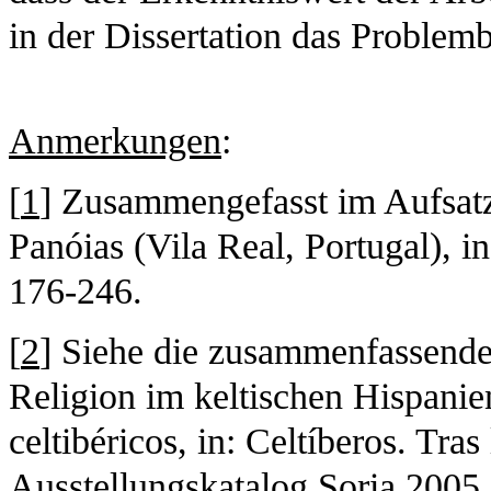
in der Dissertation das Problemb
Anmerkungen
:
[
1
] Zusammengefasst im Aufsatz
Panóias (Vila Real, Portugal), i
176-246.
[
2
] Siehe die zusammenfassende
Religion im keltischen Hispanien
celtibéricos, in: Celtíberos. Tra
Ausstellungskatalog Soria 2005