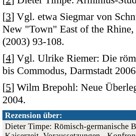
[
3
] Vgl. etwa Siegmar von Schn
New "Town" East of the Rhine,
(2003) 93-108.
[
4
] Vgl. Ulrike Riemer: Die rö
bis Commodus, Darmstadt 2006,
[
5
] Wilm Brepohl: Neue Überleg
2004.
Rezension über:
Dieter Timpe: Römisch-germanische B
Kaiserzeit. Voraussetzungen - Konfro