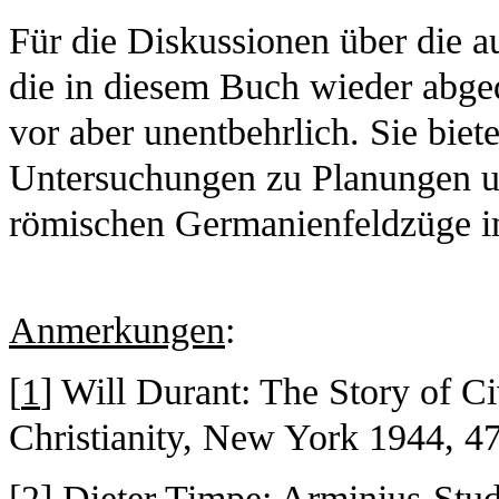
Für die Diskussionen über die a
die in diesem Buch wieder abge
vor aber unentbehrlich. Sie bie
Untersuchungen zu Planungen un
römischen Germanienfeldzüge im
Anmerkungen
:
[
1
] Will Durant: The Story of C
Christianity, New York 1944, 4
[
2
] Dieter Timpe: Arminius-Stud