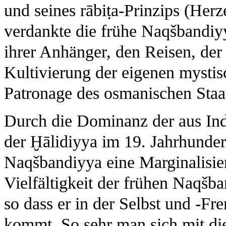
und seines rābiṭa-Prinzips (Her
verdankte die frühe Naqšbandiy
ihrer Anhänger, den Reisen, der 
Kultivierung der eigenen mystis
Patronage des osmanischen Staa
Durch die Dominanz der aus I
der Ḫālidiyya im 19. Jahrhundert
Naqšbandiyya eine Marginalisier
Vielfältigkeit der frühen Naqš
so dass er in der Selbst und -
kommt. So sehr man sich mit di