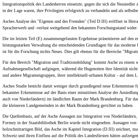
Integrationspolitik des Landesherren einsetzte, gegen die sich die Neusiedl
in der Lage waren, ihre Privilegien erfolgreich zu verhandeln und als selbst
Asches Analyse des "Eigenen und des Fremden" (Teil D.III) eröffnet in Heira
Spracherwerb und -verlust weitgehend den bekannten Forschungsstand wider. 
Die im letzten Teil (E) zusammengefassten Ergebnisse präsentieren auf den e
leistungsstarken Verwaltung die entscheidenden Grundlagen für das moderne P
ist für die Forschung nichts Neues. Dies gilt ebenso für die Bereiche "Migr
Für den Bereich "Migration und Traditionsbildung" kommt Asche zu einem wic
Aufnahmegesellschaft aufgingen, während die Hugenotten ihre Identität nicht
und andere Migrantengruppen, ihrer intellektuell-urbanen Kultur - auf dem Lan
Asches Studie besticht damit weniger durch grundlegend neue Erkenntnisse fü
bekannter Erkenntnisse auf der Basis einer minutiösen Analyse der Ansiedlun
auch von Niederländern) im ländlichen Raum der Mark Brandenburg. Für da
die kleineren Landgemeinden in der Mark Brandenburg gerichtet zu haben.
Die Quellenbasis, auf der Asche Aussagen zur Integration von Niederländern
Formey in der Staatsbibliothek Berlin wurde nicht eingesehen. Aussagen von
holzschnittartigen Bild, das Asche im Kapitel Integration (D.III) zeichnet,
Schweiz und ihren Einfluss auf die Politik des Landesfürsten hätten aufzeige