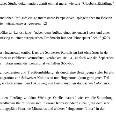
Asches Studie dokumentiert damit einmal mehr, wie sehr "Glaubensflüchtlinge"
dlichen Réfugiés einige interessante Perspektiven, spiegelt aber im Bereich
iten wünschenswert gewesen. [
2
]
tvölkerter Landstriche" "neben dem Aufbau eines stehenden Heers und einer
ufstieg zu einer europäischen Großmacht hundert Jahre später" schuf (629),
 Hugenotten ergibt: Dass die Schweizer Kolonisten fast ohne Spur in der
hten zu etablieren vermochten, verdanken sie u.a., ähnlich wie die Sepharden
er mutatis mutandis Kontinuität verhalfen (653-655).
 Konfession und Traditionsbildung, als durch eine Bestätigung vieler bereits
 Integration von Schweizer Kolonisten und Hugenotten (zum geringeren Teil
, endlich einmal den Fokus weg von Berlin und den städtischen
Colonien
auf
notten allerdings zu dünn. Wichtiges Quellenmaterial wie etwa die Sammlung
ländlichen Raum finden sich in dieser Korrespondenz zuhauf, die dem sehr
siedlungspläne Henri de Mirmands und anderer "Hugenottenführer" in der