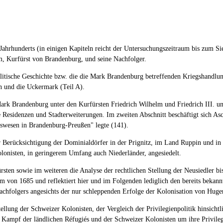
Jahrhunderts (in einigen Kapiteln reicht der Untersuchungszeitraum bis zum S
lm, Kurfürst von Brandenburg, und seine Nachfolger.
olitische Geschichte bzw. die die Mark Brandenburg betreffenden Kriegshandlu
n und die Uckermark (Teil A).
rk Brandenburg unter den Kurfürsten Friedrich Wilhelm und Friedrich III. und 
esidenzen und Stadterweiterungen. Im zweiten Abschnitt beschäftigt sich Asc
tswesen in Brandenburg-Preußen" legte (141).
 Berücksichtigung der Dominialdörfer in der Prignitz, im Land Ruppin und in 
lonisten, in geringerem Umfang auch Niederländer, angesiedelt.
ürsten sowie im weiteren die Analyse der rechtlichen Stellung der Neusiedler 
m von 1685 und reflektiert hier und im Folgenden lediglich den bereits bekann
s Nachfolgers angesichts der nur schleppenden Erfolge der Kolonisation von Hug
tellung der Schweizer Kolonisten, der Vergleich der Privilegienpolitik hinsich
Kampf der ländlichen Réfugiés und der Schweizer Kolonisten um ihre Privilegie