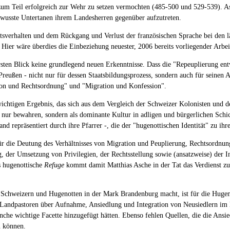
er zum Teil erfolgreich zur Wehr zu setzen vermochten (485-500 und 529-539). 
bewusste Untertanen ihrem Landesherren gegenüber aufzutreten.
tsverhalten und dem Rückgang und Verlust der französischen Sprache bei den län
Hier wäre überdies die Einbeziehung neuester, 2006 bereits vorliegender Arbe
rsten Blick keine grundlegend neuen Erkenntnisse. Dass die "Repeuplierung en
reußen - nicht nur für dessen Staatsbildungsprozess, sondern auch für seinen A
ation und Rechtsordnung" und "Migration und Konfession".
htigen Ergebnis, das sich aus dem Vergleich der Schweizer Kolonisten und der
 nur bewahren, sondern als dominante Kultur in adligen und bürgerlichen Schic
d repräsentiert durch ihre Pfarrer -, die der "hugenottischen Identität" zu ihr
r die Deutung des Verhältnisses von Migration und Peuplierung, Rechtsordnung,
g, der Umsetzung von Privilegien, der Rechtsstellung sowie (ansatzweise) der
s hugenottische
Refuge
kommt damit Matthias Asche in der Tat das Verdienst zu
, Schweizern und Hugenotten in der Mark Brandenburg macht, ist für die Huge
 Landpastoren über Aufnahme, Ansiedlung und Integration von Neusiedlern im 
 manche wichtige Facette hinzugefügt hätten. Ebenso fehlen Quellen, die die An
n können.