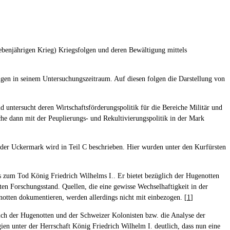
iebenjährigen Krieg) Kriegsfolgen und deren Bewältigung mittels
ngen in seinem Untersuchungszeitraum. Auf diesen folgen die Darstellung von
untersucht deren Wirtschaftsförderungspolitik für die Bereiche Militär und
he dann mit der Peuplierungs- und Rekultivierungspolitik in der Mark
der Uckermark wird in Teil C beschrieben. Hier wurden unter den Kurfürsten
bis zum Tod König Friedrich Wilhelms I.. Er bietet bezüglich der Hugenotten
ten Forschungsstand. Quellen, die eine gewisse Wechselhaftigkeit in der
enotten dokumentieren, werden allerdings nicht mit einbezogen. [
1
]
tlich der Hugenotten und der Schweizer Kolonisten bzw. die Analyse der
n unter der Herrschaft König Friedrich Wilhelm I. deutlich, dass nun eine