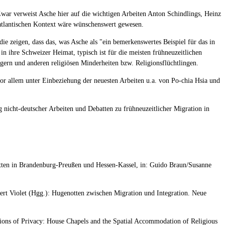
Zwar verweist Asche hier auf die wichtigen Arbeiten Anton Schindlings, Heinz
atlantischen Kontext wäre wünschenswert gewesen.
 zeigen, dass das, was Asche als "ein bemerkenswertes Beispiel für das in
n ihre Schweizer Heimat, typisch ist für die meisten frühneuzeitlichen
gern und anderen religiösen Minderheiten bzw. Religionsflüchtlingen.
or allem unter Einbeziehung der neuesten Arbeiten u.a. von Po-chia Hsia und
 nicht-deutscher Arbeiten und Debatten zu frühneuzeitlicher Migration in
otten in Brandenburg-Preußen und Hessen-Kassel, in: Guido Braun/Susanne
rt Violet (Hgg.): Hugenotten zwischen Migration und Integration. Neue
ions of Privacy: House Chapels and the Spatial Accommodation of Religious