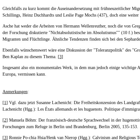
Gleichfalls zu kurz kommt die Auseinandersetzung mit frühneuzeitlicher Migr
Schillings, Heinz Duchhardts und Leslie Page Mochs (437), doch eine weite
Asche hat weder die Arbeiten von Hermann Wellenreuther, noch die von Gregg
der Forschung diskutierte "Nichtabsolutistische im Absolutismus"" (10 f.) be
Migranten und Flüchtlinge. Ähnliche Tendenzen finden sich bei den Sepharde
Ebenfalls wünschenswert wäre eine Diskussion der "Toleranzpolitik" des "Gr
Ben Kaplan zu diesem Thema. [
3
]
Insgesamt also ein monumentales Werk, in dem man jedoch einige wichtige Asp
Europa, vermissen kann.
Anmerkungen
:
[
1
] Vgl. dazu jetzt Susanne Lachenicht: Die Freiheitskonzession des Landg
Lachenicht (Hgg.): Les États allemands et les huguenots. Politique d'immigra
[
2
] Manuela Böhm: Der französisch-deutsche Sprachwechsel in der hugenotti
Forschungen zum Refuge in Berlin und Brandenburg, Berlin 2005, 135-153.
[
3
] Ronnie Po-chia Hsia/Henk van Nierop (Hgg.): Calvinism and Religious T