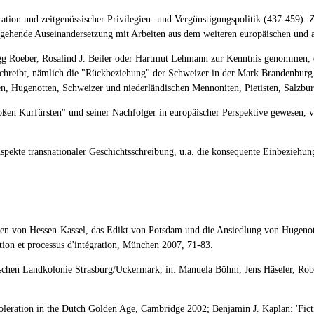
ation und zeitgenössischer Privilegien- und Vergünstigungspolitik (437-459). 
r gehende Auseinandersetzung mit Arbeiten aus dem weiteren europäischen und 
 Roeber, Rosalind J. Beiler oder Hartmut Lehmann zur Kenntnis genommen, die
schreibt, nämlich die "Rückbeziehung" der Schweizer in der Mark Brandenburg i
n, Hugenotten, Schweizer und niederländischen Mennoniten, Pietisten, Salzbur
oßen Kurfürsten" und seiner Nachfolger in europäischer Perspektive gewesen, v
ekte transnationaler Geschichtsschreibung, u.a. die konsequente Einbeziehung
rafen von Hessen-Kassel, das Edikt von Potsdam und die Ansiedlung von Hugen
tion et processus d'intégration, München 2007, 71-83.
schen Landkolonie Strasburg/Uckermark, in: Manuela Böhm, Jens Häseler, Robe
oleration in the Dutch Golden Age, Cambridge 2002; Benjamin J. Kaplan: 'Fict