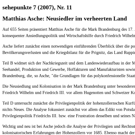
sehepunkte 7 (2007), Nr. 11
Matthias Asche: Neusiedler im verheerten Land
Auf 655 Seiten präsentiert Matthias Asche für die Mark Brandenburg des 17. 
konsequenter Ansiedlungspolitik und Wirtschaftshilfe durch Friedrich Wilhe
Asche liefert zunächst einen notwendigen einführenden Überblick über die p
Bevölkerungsverlusten und die Kriegsbilanz für die Prignitz, das Land Ruppi
Teil B widmet sich der Nachkriegszeit und dem Landeswiederaufbau in der Ma
Seehandel, Produktion und Gewerbe, Hoffakturen und Manufakturisten sowie R
Brandenburg, die, so Asche, "die Grundlagen für das polykonfessionelle Staa
Die Neusiedlung und Kolonisation in der Mark Brandenburg unter besonderer
Friedrich Wilhelm und Friedrich III. vor allem Hugenotten und Schweizer Ko
Teil D untersucht zunächst die Privilegienpolitik der hohenzollernschen Kurf
nichts Neues. Die Analyse fokussiert zunächst vor allem das Edikt von Potsda
Privilegienpolitik Friedrichs III. bzw. eine Frustration desselben und seine
Wichtig und neu ist bei Asche jedoch die Analyse der Privilegien und Rechtss
kolonisatorischen Erfahrungen der Hohenzollern vor 1685. Ebenso macht der 