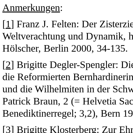
Anmerkungen
:
[
1
] Franz J. Felten: Der Zisterz
Weltverachtung und Dynamik, hg
Hölscher, Berlin 2000, 34-135.
[
2
] Brigitte Degler-Spengler: Di
die Reformierten Bernhardinerin
und die Wilhelmiten in der Sch
Patrick Braun, 2 (= Helvetia Sac
Benediktinerregel; 3,2), Bern 1
[
3
] Brigitte Klosterberg: Zur E