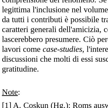
legittima l'inclusione nel volume d
da tutti i contributi è possibile t
caratteri generali dell'amicizia, 
lascerebbero presumere. Ciò però
lavori come
case-studies
, l'inte
discussioni che molti di essi susc
gratitudine.
Note
:
[
1
] A. Çoskun (Hg.): Roms ausw