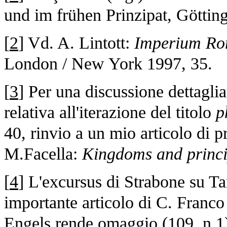
und im frühen Prinzipat, Göttin
[
2
] Vd. A. Lintott:
Imperium R
London / New York 1997, 35.
[
3
] Per una discussione dettagli
relativa all'iterazione del titolo
p
40, rinvio a un mio articolo di 
M.Facella:
Kingdoms and princi
[
4
] L'excursus di Strabone su Ta
importante articolo di C. Franc
Engels rende omaggio (109, n.1