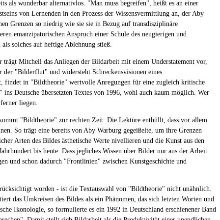
ts als wunderbar alternativlos. "Man muss begreifen", heißt es an einer
sstseins von Lernenden in den Prozess der Wissensvermittlung an, der Aby
 Grenzen so niedrig wie sie sie in Bezug auf transdisziplinäre
nderen emanzipatorischen Anspruch einer Schule des neugierigen und
als solches auf heftige Ablehnung stieß.
r trägt Mitchell das Anliegen der Bildarbeit mit einem Understatement vor,
der "Bilderflut" und widersteht Schreckensvisionen eines
ndet in "Bildtheorie" wertvolle Anregungen für eine zugleich kritische
ie" ins Deutsche übersetzten Textes von 1996, wohl auch kaum möglich. Wer
ferner liegen.
ommt "Bildtheorie" zur rechten Zeit. Die Lektüre enthüllt, dass vor allem
nen. So trägt eine bereits von Aby Warburg gegeißelte, um ihre Grenzen
her Arten des Bildes ästhetische Werte nivellieren und die Kunst aus den
ahrhundert bis heute. Dass jegliches Wissen über Bilder nur aus der Arbeit
eigen und schon dadurch "Frontlinien" zwischen Kunstgeschichte und
cksichtigt worden - ist die Textauswahl von "Bildtheorie" nicht unähnlich.
tiert das Umkreisen des Bildes als ein Phänomen, das sich letzten Worten und
sche Ikonologie, so formulierte es ein 1992 in Deutschland erschienener Band
hen". Damit stellt sich Bildarbeit als die Produktivität einer unendlichen