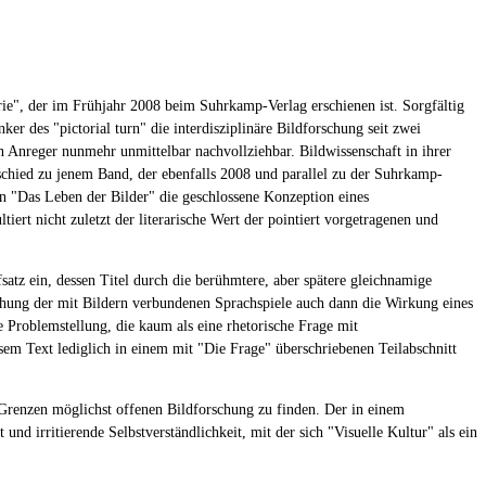
ie", der im Frühjahr 2008 beim Suhrkamp-Verlag erschienen ist. Sorgfältig
 des "pictorial turn" die interdisziplinäre Bildforschung seit zwei
n Anreger nunmehr unmittelbar nachvollziehbar. Bildwissenschaft in ihrer
erschied zu jenem Band, der ebenfalls 2008 und parallel zu der Suhrkamp-
in "Das Leben der Bilder" die geschlossene Konzeption eines
ert nicht zuletzt der literarische Wert der pointiert vorgetragenen und
satz ein, dessen Titel durch die berühmtere, aber spätere gleichnamige
suchung der mit Bildern verbundenen Sprachspiele auch dann die Wirkung eines
e Problemstellung, die kaum als eine rhetorische Frage mit
esem Text lediglich in einem mit "Die Frage" überschriebenen Teilabschnitt
n Grenzen möglichst offenen Bildforschung zu finden. Der in einem
nd irritierende Selbstverständlichkeit, mit der sich "Visuelle Kultur" als ein