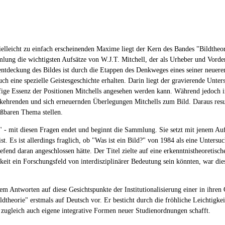
elleicht zu einfach erscheinenden Maxime liegt der Kern des Bandes "Bildtheor
ng die wichtigsten Aufsätze von W.J.T. Mitchell, der als Urheber und Vordenker
ntdeckung des Bildes ist durch die Etappen des Denkweges eines seiner neuere
uch eine spezielle Geistesgeschichte erhalten. Darin liegt der gravierende Unt
äufige Essenz der Positionen Mitchells angesehen werden kann. Während jedoch 
kehrenden und sich erneuernden Überlegungen Mitchells zum Bild. Daraus resulti
eßbaren Thema stellen.
?" - mit diesen Fragen endet und beginnt die Sammlung. Sie setzt mit jenem Auf
t. Es ist allerdings fraglich, ob "Was ist ein Bild?" von 1984 als eine Unter
fend daran angeschlossen hätte. Der Titel zielte auf eine erkenntnistheoretisch
hkeit ein Forschungsfeld von interdisziplinärer Bedeutung sein könnten, war di
em Antworten auf diese Gesichtspunkte der Institutionalisierung einer in ihre
eorie" erstmals auf Deutsch vor. Er besticht durch die fröhliche Leichtigkeit u
g zugleich auch eigene integrative Formen neuer Studienordnungen schafft.