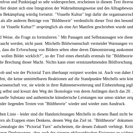
nfron und Punktejagd so sehr widersprechen, erscheinen in diesem Text ihrersei
" Hier deutet sich eine Integration der Wahrnehmungsweise und des Alltagsbewu
kämpfung würdig fortsetzt. "Visuelle Kultur" legt dafür die organisatorischen
als alle anderen Beiträge von "Bildtheorie" verdeutlicht dieser Text den beso
st Visuelle Kultur?" ursprünglich als eine Art Manifest geschrieben wurde und 
und Weise, die Frage zu formulieren." Mit Passagen und Selbstaussagen wie diese
cht werden, nicht passt. Mitchells Bildwissenschaft vermeidet Warnungen vor 
ass die Erforschung von Bildern selten ohne deren Dämonisierung auskommt, fi
llen Bilder wirklich?", so der Titel eines ebenfalls erstmals für "Bildtheor
die Brechung dieser Macht. Nichts kann einer ernstzunehmenden Bildforschung 
ob und wie der Pictorial Turn überhaupt rezipiert worden ist. Auch von daher k
n, die keine unmittelbaren Reaktionen auf die Standpunkte Mitchells sein kön
issenschaft vor, sie würde in ihrer Rahmenerweiterung und Einbeziehung jeglic
ng selbst und kreuzt den Weg der Ikonologie von deren Anfängen durch das 20. J
isuelle Substanz und authentische künstlerische Leistungen nur umso stärker z
inander liegenden Texten von "Bildtheorie" wieder und wieder zum Ausdruck.
 Linie - leider sind die Handzeichnungen Mitchells in diesem Band nicht berü
dern als Etappen eines Denkens, dessen Weg das Ziel ist. "Bildtheorie" dokumen
enealogie des "Pictorial Turn" aufscheinen, die dessen Zukunft verbürgt. Kriti
n Denkmustern, aber auch der eigenen philosophischen Fixierung zu widersprec