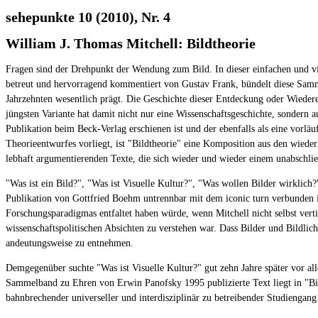
sehepunkte 10 (2010), Nr. 4
William J. Thomas Mitchell: Bildtheorie
Fragen sind der Drehpunkt der Wendung zum Bild. In dieser einfachen und vi
betreut und hervorragend kommentiert von Gustav Frank, bündelt diese Sammlu
Jahrzehnten wesentlich prägt. Die Geschichte dieser Entdeckung oder Wiedere
jüngsten Variante hat damit nicht nur eine Wissenschaftsgeschichte, sondern a
Publikation beim Beck-Verlag erschienen ist und der ebenfalls als eine vorl
Theorieentwurfes vorliegt, ist "Bildtheorie" eine Komposition aus den wieder
lebhaft argumentierenden Texte, die sich wieder und wieder einem unabschli
"Was ist ein Bild?", "Was ist Visuelle Kultur?", "Was wollen Bilder wirklich
Publikation von Gottfried Boehm untrennbar mit dem iconic turn verbunden is
Forschungsparadigmas entfaltet haben würde, wenn Mitchell nicht selbst vertie
wissenschaftspolitischen Absichten zu verstehen war. Dass Bilder und Bildlic
andeutungsweise zu entnehmen.
Demgegenüber suchte "Was ist Visuelle Kultur?" gut zehn Jahre später vor all
Sammelband zu Ehren von Erwin Panofsky 1995 publizierte Text liegt in "Bildth
bahnbrechender universeller und interdisziplinär zu betreibender Studiengan