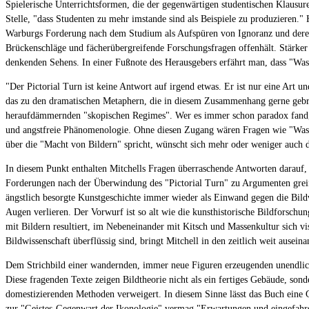
Spielerische Unterrichtsformen, die der gegenwärtigen studentischen Klausure
Stelle, "dass Studenten zu mehr imstande sind als Beispiele zu produzieren.
Warburgs Forderung nach dem Studium als Aufspüren von Ignoranz und deren Be
Brückenschläge und fächerübergreifende Forschungsfragen offenhält. Stärker 
denkenden Sehens. In einer Fußnote des Herausgebers erfährt man, dass "Was i
"Der Pictorial Turn ist keine Antwort auf irgend etwas. Er ist nur eine Art 
das zu den dramatischen Metaphern, die in diesem Zusammenhang gerne gebrau
heraufdämmernden "skopischen Regimes". Wer es immer schon paradox fand, d
und angstfreie Phänomenologie. Ohne diesen Zugang wären Fragen wie "Was wo
über die "Macht von Bildern" spricht, wünscht sich mehr oder weniger auch 
In diesem Punkt enthalten Mitchells Fragen überraschende Antworten darauf, 
Forderungen nach der Überwindung des "Pictorial Turn" zu Argumenten greife
ängstlich besorgte Kunstgeschichte immer wieder als Einwand gegen die Bildw
Augen verlieren. Der Vorwurf ist so alt wie die kunsthistorische Bildforschu
mit Bildern resultiert, im Nebeneinander mit Kitsch und Massenkultur sich v
Bildwissenschaft überflüssig sind, bringt Mitchell in den zeitlich weit ause
Dem Strichbild einer wandernden, immer neue Figuren erzeugenden unendlichen
Diese fragenden Texte zeigen Bildtheorie nicht als ein fertiges Gebäude, son
domestizierenden Methoden verweigert. In diesem Sinne lässt das Buch eine G
zur "Geistes-Gegenwart der Ikonologie" vermag "Erwartungen und eingefahrene