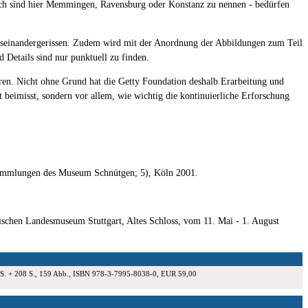
rach sind hier Memmingen, Ravensburg oder Konstanz zu nennen - bedürfen
 auseinandergerissen. Zudem wird mit der Anordnung der Abbildungen zum Teil
 Details sind nur punktuell zu finden.
oren. Nicht ohne Grund hat die Getty Foundation deshalb Erarbeitung und
t beimisst, sondern vor allem, wie wichtig die kontinuierliche Erforschung
= Sammlungen des Museum Schnütgen; 5), Köln 2001.
schen Landesmuseum Stuttgart, Altes Schloss, vom 11. Mai - 1. August
335 S. + 208 S., 159 Abb., ISBN 978-3-7995-8038-0, EUR 59,00