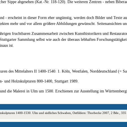
racher Sippe abgesehen (Kat.-Nr. 118-120). Die weiteren Zentren - neben Bibe
band - erscheint in dieser Form eher ungünstig, werden doch Bilder und Texte
jekten mehr und vor allem größere Abbildungen gewünscht. Seitenansichten und
gjährigen fruchtbaren Zusammenarbeit zwischen Kunsthistorikern und Restaurat
 Stuttgarter Sammlung selbst wie auch der überaus lebhaften Forschungstätigkei
naus ist.
pturen des Mittelalters II 1400-1540. 1. Köln, Westfalen, Norddeutschland (
in- und Holzskulpturen 800-1400, Stuttgart 1989.
und die Malerei in Ulm um 1500. Erschienen zur Ausstellung im Württembergi
d Holzskulpturen 1400-1530. Ulm und südliches Schwaben, Ostfildern: Thorbecke 2007, 2 Bde., 