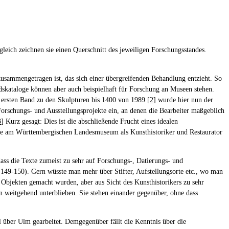
leich zeichnen sie einen Querschnitt des jeweiligen Forschungsstandes.
zusammengetragen ist, das sich einer übergreifenden Behandlung entzieht. So
ndskataloge können aber auch beispielhaft für Forschung an Museen stehen.
 ersten Band zu den Skulpturen bis 1400 von 1989 [
2
] wurde hier nun der
orschungs- und Ausstellungsprojekte ein, an denen die Bearbeiter maßgeblich
3
] Kurz gesagt: Dies ist die abschließende Frucht eines idealen
hre am Württembergischen Landesmuseum als Kunsthistoriker und Restaurator
dass die Texte zumeist zu sehr auf Forschungs-, Datierungs- und
 149-150). Gern wüsste man mehr über Stifter, Aufstellungsorte etc., wo man
 Objekten gemacht wurden, aber aus Sicht des Kunsthistorikers zu sehr
 weitgehend unterblieben. Sie stehen einander gegenüber, ohne dass
l über Ulm gearbeitet. Demgegenüber fällt die Kenntnis über die