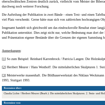
oberschwäbischen Zentren deutlich zurück, vielleicht vom Meister der Bibe
durchweg noch weiterer Forschung.
Die Aufteilung der Publikation in zwei Bände - einen Text- und einen Tafel
viel Platz verschenkt. Gerne hätte man sich von zahlreichen hochrangigen Ob
Insgesamt handelt sich gleichwohl um das eindrucksvolle Resultat einer lan
Publikation unterstützt. Dies zeigt nicht nur, welche Bedeutung man dort der
und Präsentation eigener Bestände über die Grenzen der eigenen Sammlung hi
Anmerkungen
:
[
1
] So zum Beispiel: Reinhard Karrenbrock / Patricia Langen: Die Holzskul
[
2
] Heribert Meurer / Hans Westhoff: Die mittelalterlichen Skulpturen 1. Ste
[
3
] Meisterwerke massenhaft. Die Bildhauerwerkstatt des Niklaus Weckmann 
1993, Stuttgart 1993.
Rezension über:
Claudia Lichte / Heribert Meurer (Bearb.): Die mittelalterlichen Skulpturen. 2. Stein- un
Rezension von: