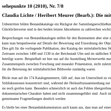
sehepunkte 10 (2010), Nr. 7/8
Claudia Lichte / Heribert Meurer (Bearb.): Die mit
Unbestritten bilden Bestandskataloge ein Rückgrat der Sammlungserschließung
Glücklicherweise sind in den beiden letzten Jahrzehnten zu zahlreichen wicht
Besprechungen von Bestandskatalogen stellen für den Rezensenten aber eine z
kann man beispielsweise auf Details der Bewertung und Einordnung der Objekt
Dies gilt für die vorliegende Publikation, den Katalog der mittelalterlich
Zeitraum zwischen 1400 und 1530 in der Reichsstadt Ulm und im südlichen Sc
beteiligt waren. Beispielhaft sei hier nur auf die Ausstellung
Meisterwerke ma
Zusammenspiels zwischen Forschung und musealer Präsentation, nicht zulet
für die Betreuung der mittelalterlichen Bildwerke zuständig waren.
Blickt man auf die 174 Katalognummern, fällt auf, dass im Unterschied zu vie
Stildiskussionen konzentriert sind, während der Herkunftszusammenhang nur d
sie noch greifen kann. Besonders schmerzlich ist auch das Fehlen übergreife
dokumentarischen Charakter haben und nicht zusammengeführt sind. Auch ist 
gemeinsame Fragestellungen deutlich werden.
Es bleibt bei einer Bestandsdokumentation auch kaum aus, dass man auf einem