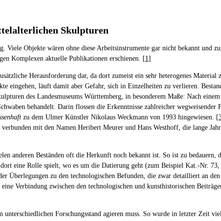
telalterlichen Skulpturen
. Viele Objekte wären ohne diese Arbeitsinstrumente gar nicht bekannt und zug
igen Komplexen aktuelle Publikationen erschienen. [
1
]
usätzliche Herausforderung dar, da dort zumeist ein sehr heterogenes Material 
e eingehen, läuft damit aber Gefahr, sich in Einzelheiten zu verlieren. Besta
en Skulpturen des Landesmuseums Württemberg, in besonderem Maße: Nach einem
hwaben behandelt. Darin flossen die Erkenntnisse zahlreicher wegweisender F
ssenhaft
zu dem Ulmer Künstler Nikolaus Weckmann von 1993 hingewiesen. [
zt verbunden mit den Namen Heribert Meurer und Hans Westhoff, die lange Ja
len anderen Beständen oft die Herkunft noch bekannt ist. So ist zu bedauern, 
ort eine Rolle spielt, wo es um die Datierung geht (zum Beispiel Kat.-Nr. 73,
nder Überlegungen zu den technologischen Befunden, die zwar detailliert an den
eine Verbindung zwischen den technologischen und kunsthistorischen Beiträgen
 unterschiedlichen Forschungsstand agieren muss. So wurde in letzter Zeit vie