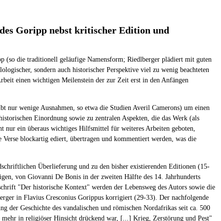
des Goripp nebst kritischer Edition und
p (so die traditionell geläufige Namensform; Riedlberger plädiert mit guten
lologischer, sondern auch historischer Perspektive viel zu wenig beachteten
Arbeit einen wichtigen Meilenstein der zur Zeit erst in den Anfängen
 gibt nur wenige Ausnahmen, so etwa die Studien Averil Camerons) um einen
thistorischen Einordnung sowie zu zentralen Aspekten, die das Werk (als
t nur ein überaus wichtiges Hilfsmittel für weiteres Arbeiten geboten,
 Verse blockartig ediert, übertragen und kommentiert werden, was die
schriftlichen Überlieferung und zu den bisher existierenden Editionen (15-
nzigen, von Giovanni De Bonis in der zweiten Hälfte des 14. Jahrhunderts
schrift "Der historische Kontext" werden der Lebensweg des Autors sowie die
erger in Flavius Cresconius Gorippus korrigiert (29-33). Der nachfolgende
ng der Geschichte des vandalischen und römischen Nordafrikas seit ca. 500
 mehr in religiöser Hinsicht drückend war, [...] Krieg, Zerstörung und Pest"