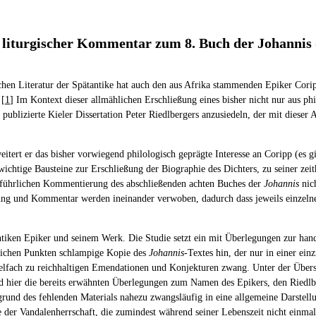
nd liturgischer Kommentar zum 8. Buch der Johannis 
chen Literatur der Spätantike hat auch den aus Afrika stammenden Epiker Corip
 [
1
] Im Kontext dieser allmählichen Erschließung eines bisher nicht nur aus phi
publizierte Kieler Dissertation Peter Riedlbergers anzusiedeln, der mit dieser 
itert er das bisher vorwiegend philologisch geprägte Interesse an Coripp (es
 wichtige Bausteine zur Erschließung der Biographie des Dichters, zu seiner zei
usführlichen Kommentierung des abschließenden achten Buches der
Johannis
nich
zung und Kommentar werden ineinander verwoben, dadurch dass jeweils einzelne
antiken Epiker und seinem Werk. Die Studie setzt ein mit Überlegungen zur hand
reichen Punkten schlampige Kopie des
Johannis
-Textes hin, der nur in einer ei
 vielfach zu reichhaltigen Emendationen und Konjekturen zwang. Unter der Über
nd hier die bereits erwähnten Überlegungen zum Namen des Epikers, den Riedlb
und des fehlenden Materials nahezu zwangsläufig in eine allgemeine Darstellu
e der Vandalenherrschaft, die zumindest während seiner Lebenszeit nicht einmal