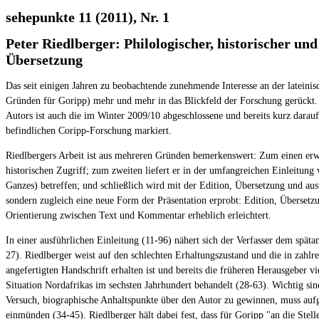
sehepunkte 11 (2011), Nr. 1
Peter Riedlberger: Philologischer, historischer u
Übersetzung
Das seit einigen Jahren zu beobachtende zunehmende Interesse an der lateinis
Gründen für Goripp) mehr und mehr in das Blickfeld der Forschung gerückt.
Autors ist auch die im Winter 2009/10 abgeschlossene und bereits kurz darauf 
befindlichen Coripp-Forschung markiert.
Riedlbergers Arbeit ist aus mehreren Gründen bemerkenswert: Zum einen erwe
historischen Zugriff; zum zweiten liefert er in der umfangreichen Einleitung
Ganzes) betreffen; und schließlich wird mit der Edition, Übersetzung und a
sondern zugleich eine neue Form der Präsentation erprobt: Edition, Überset
Orientierung zwischen Text und Kommentar erheblich erleichtert.
In einer ausführlichen Einleitung (11-96) nähert sich der Verfasser dem spät
27). Riedlberger weist auf den schlechten Erhaltungszustand und die in zahl
angefertigten Handschrift erhalten ist und bereits die früheren Herausgeber
Situation Nordafrikas im sechsten Jahrhundert behandelt (28-63). Wichtig si
Versuch, biographische Anhaltspunkte über den Autor zu gewinnen, muss aufgr
einmünden (34-45). Riedlberger hält dabei fest, dass für Goripp "an die Stell