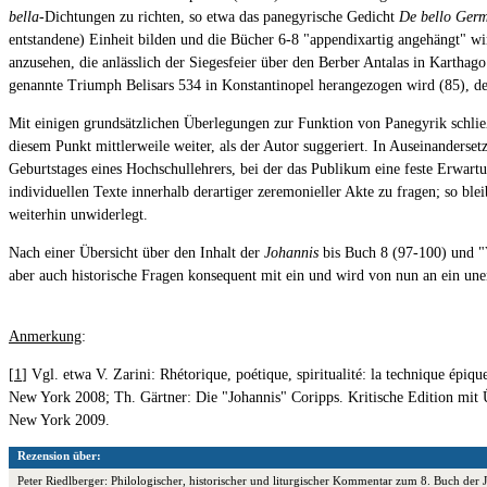
bella
-Dichtungen zu richten, so etwa das panegyrische Gedicht
De bello Ger
entstandene) Einheit bilden und die Bücher 6-8 "appendixartig angehängt" wi
anzusehen, die anlässlich der Siegesfeier über den Berber Antalas in Karthago
genannte Triumph Belisars 534 in Konstantinopel herangezogen wird (85), den 
Mit einigen grundsätzlichen Überlegungen zur Funktion von Panegyrik schließ
diesem Punkt mittlerweile weiter, als der Autor suggeriert. In Auseinander
Geburtstages eines Hochschullehrers, bei der das Publikum eine feste Erwart
individuellen Texte innerhalb derartiger zeremonieller Akte zu fragen; so bl
weiterhin unwiderlegt.
Nach einer Übersicht über den Inhalt der
Johannis
bis Buch 8 (97-100) und "V
aber auch historische Fragen konsequent mit ein und wird von nun an ein une
Anmerkung
:
[
1
] Vgl. etwa V. Zarini: Rhétorique, poétique, spiritualité: la technique ép
New York 2008; Th. Gärtner: Die "Johannis" Coripps. Kritische Edition mit 
New York 2009.
Rezension über:
Peter Riedlberger: Philologischer, historischer und liturgischer Kommentar zum 8. Buch de