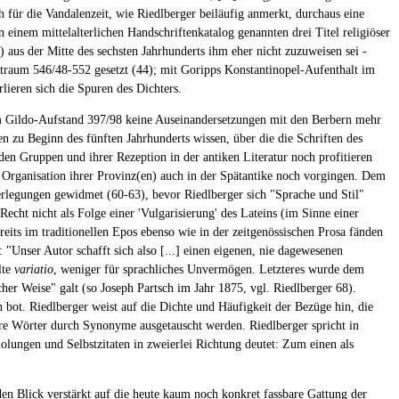
h für die Vandalenzeit, wie Riedlberger beiläufig anmerkt, durchaus eine
 in einem mittelalterlichen Handschriftenkatalog genannten drei Titel religiöser
aus der Mitte des sechsten Jahrhunderts ihm eher nicht zuzuweisen sei -
itraum 546/48-552 gesetzt (44); mit Goripps Konstantinopel-Aufenthalt im
lieren sich die Spuren des Dichters.
em Gildo-Aufstand 397/98 keine Auseinandersetzungen mit den Berbern mehr
n zu Beginn des fünften Jahrhunderts wissen, über die die Schriften des
n Gruppen und ihrer Rezeption in der antiken Literatur noch profitieren
 Organisation ihrer Provinz(en) auch in der Spätantike noch vorgingen. Dem
erlegungen gewidmet (60-63), bevor Riedlberger sich "Sprache und Stil"
cht nicht als Folge einer 'Vulgarisierung' des Lateins (im Sinne einer
eits im traditionellen Epos ebenso wie in der zeitgenössischen Prosa fänden
 "Unser Autor schafft sich also [...] einen eigenen, nie dagewesenen
lte
variatio
, weniger für sprachliches Unvermögen. Letzteres wurde dem
her Weise" galt (so Joseph Partsch im Jahr 1875, vgl. Riedlberger 68).
bot. Riedlberger weist auf die Dichte und Häufigkeit der Bezüge hin, die
ere Wörter durch Synonyme ausgetauscht werden. Riedlberger spricht in
ungen und Selbstzitaten in zweierlei Richtung deutet: Zum einen als
en Blick verstärkt auf die heute kaum noch konkret fassbare Gattung der