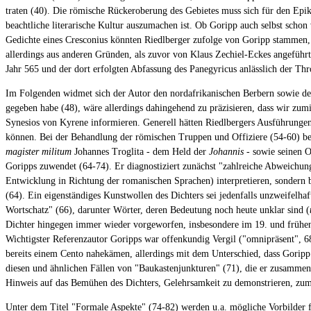
traten (40). Die römische Rückeroberung des Gebietes muss sich für den Epike
beachtliche literarische Kultur auszumachen ist. Ob Goripp auch selbst scho
Gedichte eines Cresconius könnten Riedlberger zufolge von Goripp stammen
allerdings aus anderen Gründen, als zuvor von Klaus Zechiel-Eckes angeführ
Jahr 565 und der dort erfolgten Abfassung des Panegyricus anlässlich der Thr
Im Folgenden widmet sich der Autor den nordafrikanischen Berbern sowie der
gegeben habe (48), wäre allerdings dahingehend zu präzisieren, dass wir zum
Synesios von Kyrene informieren. Generell hätten Riedlbergers Ausführungen
können. Bei der Behandlung der römischen Truppen und Offiziere (54-60) bet
magister militum
Johannes Troglita - dem Held der
Johannis
- sowie seinen O
Goripps zuwendet (64-74). Er diagnostiziert zunächst "zahlreiche Abweichunge
Entwicklung in Richtung der romanischen Sprachen) interpretieren, sondern b
(64). Ein eigenständiges Kunstwollen des Dichters sei jedenfalls unzweifelhaf
Wortschatz" (66), darunter Wörter, deren Bedeutung noch heute unklar sind (
Dichter hingegen immer wieder vorgeworfen, insbesondere im 19. und frühen 20
Wichtigster Referenzautor Goripps war offenkundig Vergil ("omnipräsent", 68
bereits einem Cento nahekämen, allerdings mit dem Unterschied, dass Goripp
diesen und ähnlichen Fällen von "Baukastenjunkturen" (71), die er zusamme
Hinweis auf das Bemühen des Dichters, Gelehrsamkeit zu demonstrieren, zum 
Unter dem Titel "Formale Aspekte" (74-82) werden u.a. mögliche Vorbilder 