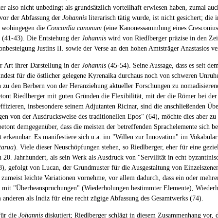
r also nicht unbedingt als grundsätzlich vorteilhaft erwiesen haben, zumal auc
n vor der Abfassung der
Johannis
literarisch tätig wurde, ist nicht gesichert; die
, wohingegen die
Concordia canonum
(eine Kanonessammlung eines Cresconius) 
t (41-43). Die Entstehung der
Johannis
wird von Riedlberger präzise in den Ze
onbesteigung Justins II. sowie der Verse an den hohen Amtsträger Anastasios ver
 Art ihrer Darstellung in der
Johannis
(45-54). Seine Aussage, dass es seit d
indest für die östlicher gelegene Kyrenaika durchaus noch von schweren Unruhe
 zu den Berbern von der Heranziehung aktueller Forschungen zu nomadisierende
ont Riedlberger mit guten Gründen die Flexibilität, mit der die Römer bei der
ffizieren, insbesondere seinem Adjutanten Ricinar, sind die anschließenden Üb
n von der Ausdrucksweise des traditionellen Epos" (64), möchte dies aber zu Re
etont demgegenüber, dass die meisten der betreffenden Sprachelemente sich ber
t erkennbar. Es manifestiere sich u.a. im "Willen zur Innovation" im Vokabular:
tarua
). Viele dieser Neuschöpfungen stehen, so Riedlberger, eher für eine gezie
. Jahrhundert, als sein Werk als Ausdruck von "Servilität in echt byzantinisc
), gefolgt von Lucan, der Grundmuster für die Ausgestaltung von Einzelszenen 
 zumeist leichte Variationen vornehme, vor allem dadurch, dass ein oder mehr
n mit "Überbeanspruchungen" (Wiederholungen bestimmter Elemente), Wiederhol
anderen als Indiz für eine recht zügige Abfassung des Gesamtwerks (74).
für die
Johannis
diskutiert; Riedlberger schlägt in diesem Zusammenhang vor, d