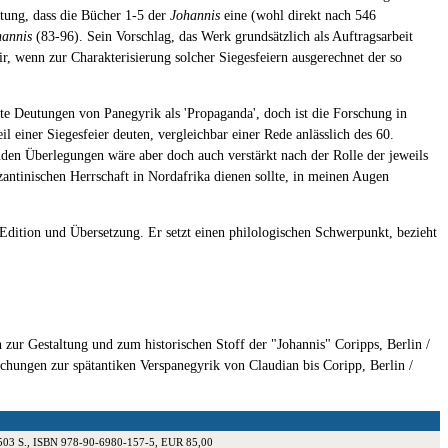
htung, dass die Bücher 1-5 der
Johannis
eine (wohl direkt nach 546
hannis
(83-96). Sein Vorschlag, das Werk grundsätzlich als Auftragsarbeit
ir, wenn zur Charakterisierung solcher Siegesfeiern ausgerechnet der so
te Deutungen von Panegyrik als 'Propaganda', doch ist die Forschung in
il einer Siegesfeier deuten, vergleichbar einer Rede anlässlich des 60.
nden Überlegungen wäre aber doch auch verstärkt nach der Rolle der jeweils
antinischen Herrschaft in Nordafrika dienen sollte, in meinen Augen
dition und Übersetzung. Er setzt einen philologischen Schwerpunkt, bezieht
n zur Gestaltung und zum historischen Stoff der "Johannis" Coripps, Berlin /
chungen zur spätantiken Verspanegyrik von Claudian bis Coripp, Berlin /
10, 503 S., ISBN 978-90-6980-157-5, EUR 85,00