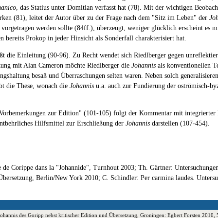
manico
, das Statius unter Domitian verfasst hat (78). Mit der wichtigen Beobac
rken (81), leitet der Autor über zu der Frage nach dem "Sitz im Leben" der
Jo
 vorgetragen werden sollte (84ff.), überzeugt; weniger glücklich erscheint es m
bereits Prokop in jeder Hinsicht als Sonderfall charakterisiert hat.
t die Einleitung (90-96). Zu Recht wendet sich Riedlberger gegen unreflektier
setzung mit Alan Cameron möchte Riedlberger die
Johannis
als konventionellen Te
ungshaltung besaß und Überraschungen selten waren. Neben solch generalisiere
eibt die These, wonach die
Johannis
u.a. auch zur Fundierung der oströmisch-byz
orbemerkungen zur Edition" (101-105) folgt der Kommentar mit integrierter E
ntbehrliches Hilfsmittel zur Erschließung der
Johannis
darstellen (107-454).
ique de Corippe dans la "Johannide", Turnhout 2003; Th. Gärtner: Untersuchunge
Übersetzung, Berlin/New York 2010; C. Schindler: Per carmina laudes. Untersu
r Johannis des Goripp nebst kritischer Edition und Übersetzung, Groningen: Egbert Forsten 20