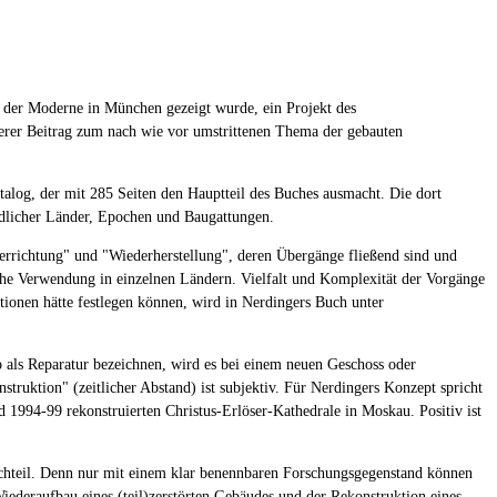
k der Moderne in München gezeigt wurde, ein Projekt des
erer Beitrag zum nach wie vor umstrittenen Thema der gebauten
talog, der mit 285 Seiten den Hauptteil des Buches ausmacht. Die dort
edlicher Länder, Epochen und Baugattungen.
rrichtung" und "Wiederherstellung", deren Übergänge fließend sind und
he Verwendung in einzelnen Ländern. Vielfalt und Komplexität der Vorgänge
tionen hätte festlegen können, wird in Nerdingers Buch unter
als Reparatur bezeichnen, wird es bei einem neuen Geschoss oder
ruktion" (zeitlicher Abstand) ist subjektiv. Für Nerdingers Konzept spricht
d 1994-99 rekonstruierten Christus-Erlöser-Kathedrale in Moskau. Positiv ist
Nachteil. Denn nur mit einem klar benennbaren Forschungsgegenstand können
iederaufbau eines (teil)zerstörten Gebäudes und der Rekonstruktion eines