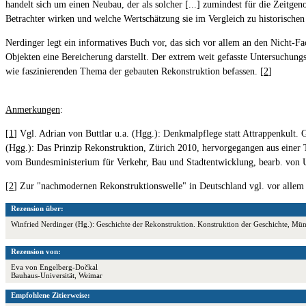
handelt sich um einen Neubau, der als solcher [...] zumindest für die Zeitgen
Betrachter wirken und welche Wertschätzung sie im Vergleich zu historischen 
Nerdinger legt ein informatives Buch vor, das sich vor allem an den Nicht-
Objekten eine Bereicherung darstellt. Der extrem weit gefasste Untersuchung
wie faszinierenden Thema der gebauten Rekonstruktion befassen. [
2
]
Anmerkungen
:
[
1
] Vgl. Adrian von Buttlar u.a. (Hgg.): Denkmalpflege statt Attrappenkult
(Hgg.): Das Prinzip Rekonstruktion, Zürich 2010, hervorgegangen aus ein
vom Bundesministerium für Verkehr, Bau und Stadtentwicklung, bearb. von 
[
2
] Zur "nachmodernen Rekonstruktionswelle" in Deutschland vgl. vor alle
Rezension über:
Winfried Nerdinger (Hg.): Geschichte der Rekonstruktion. Konstruktion der Geschichte, M
Rezension von:
Eva von Engelberg-Dočkal
Bauhaus-Universität, Weimar
Empfohlene Zitierweise: