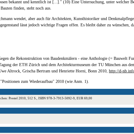
ossen bekannt und kenntlich ist [...]." (10) Eine Untersuchung, unter welcher 
Bauten finden, steht noch aus.
Fachmann wendet, aber auch für Architekten, Kunsthistoriker und Denkmalpfleg
sgegenstand lässt jedoch wichtige Fragen offen. Es bleibt daher zu wünschen, d
. Gegen die Rekonstruktion von Baudenkmälern - eine Anthologie (= Bauwelt Fu
er Tagung der ETH Zürich und dem Architekturmuseum der TU München aus dem
Uwe Altrock, Grischa Bertram und Henriette Horni, Bonn 2010,
http://d-nb.in
m "Positionen zum Wiederaufbau" 2010 (wie Anm. 1).
ünchen: Prestel 2010, 512 S., ISBN 978-3-7913-5092-9, EUR 69,00