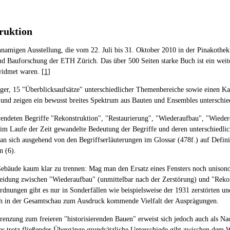
ruktion
hnamigen Ausstellung, die vom 22. Juli bis 31. Oktober 2010 in der Pinakothe
 Bauforschung der ETH Zürich. Das über 500 Seiten starke Buch ist ein weit
widmet waren. [
1
]
inger, 15 "Überblicksaufsätze" unterschiedlicher Themenbereiche sowie einen Ka
 und zeigen ein bewusst breites Spektrum aus Bauten und Ensembles unterschi
ndeten Begriffe "Rekonstruktion", "Restaurierung", "Wiederaufbau", "Wiedere
 Laufe der Zeit gewandelte Bedeutung der Begriffe und deren unterschiedlic
an sich ausgehend von den Begriffserläuterungen im Glossar (478f.) auf Defini
n (6).
ebäude kaum klar zu trennen: Mag man den Ersatz eines Fensters noch unisono 
idung zwischen "Wiederaufbau" (unmittelbar nach der Zerstörung) und "Rekonst
rdnungen gibt es nur in Sonderfällen wie beispielsweise der 1931 zerstörten un
urch in der Gesamtschau zum Ausdruck kommende Vielfalt der Ausprägungen.
grenzung zum freieren "historisierenden Bauen" erweist sich jedoch auch als 
s trotz fließender Übergänge grundsätzliche Unterschiede gibt zwischen dem W