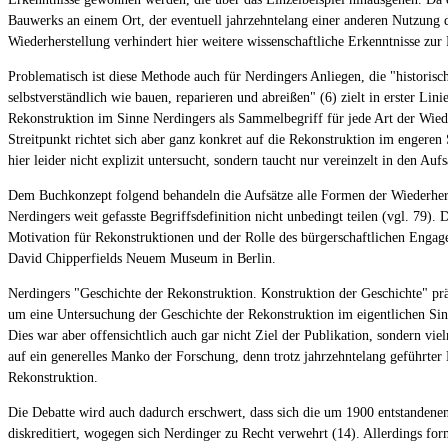
Bauwerks an einem Ort, der eventuell jahrzehntelang einer anderen Nutzung 
Wiederherstellung verhindert hier weitere wissenschaftliche Erkenntnisse zur
Problematisch ist diese Methode auch für Nerdingers Anliegen, die "historis
selbstverständlich wie bauen, reparieren und abreißen" (6) zielt in erster L
Rekonstruktion im Sinne Nerdingers als Sammelbegriff für jede Art der Wiede
Streitpunkt richtet sich aber ganz konkret auf die Rekonstruktion im engere
hier leider nicht explizit untersucht, sondern taucht nur vereinzelt in den Au
Dem Buchkonzept folgend behandeln die Aufsätze alle Formen der Wiederherst
Nerdingers weit gefasste Begriffsdefinition nicht unbedingt teilen (vgl. 79).
Motivation für Rekonstruktionen und der Rolle des bürgerschaftlichen Engage
David Chipperfields Neuem Museum in Berlin.
Nerdingers "Geschichte der Rekonstruktion. Konstruktion der Geschichte" präse
um eine Untersuchung der Geschichte der Rekonstruktion im eigentlichen Sinn
Dies war aber offensichtlich auch gar nicht Ziel der Publikation, sondern v
auf ein generelles Manko der Forschung, denn trotz jahrzehntelang geführter 
Rekonstruktion.
Die Debatte wird auch dadurch erschwert, dass sich die um 1900 entstanden
diskreditiert, wogegen sich Nerdinger zu Recht verwehrt (14). Allerdings form