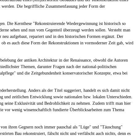
lt werden. Die begriffliche Zusammenfassung jeder Form der
egen. Die Kernthese "Rekonstruierende Wiedergewinnung ist historisch so
 Moderne sehen und nun vom Gegenteil überzeugt werden sollen. Versteht man
 neu aufgebaut, repariert und in den historischen Formen ergänzt. Der
e, ob es auch diese Form der Rekonstruktionen in vormoderner Zeit gab, wird
belebung der antiken Architektur in der Renaissance, obwohl die Autoren
chiedlichster Themen, darunter Fragen nach der national-politischen
alpflege" und die Zeitgebundenheit konservatorischer Konzepte, etwa bei
rherstellung. Anders als der Titel suggeriert, handelt es sich damit nicht
ng und zeitlichen Entwicklung sowie nationalen bzw. lokalen Unterschieden.
ng seine Exklusivität und Bedrohlichkeit zu nehmen. Zudem trifft man hier
 wie vor wenig wissenschaftlich fundierte Überblicksarbeiten zum Thema
on von ihren Gegnern noch immer pauschal als "Lüge" und "Täuschung"
törten Bau rekonstruiert, fälscht nicht und verfälscht auch nichts, denn es