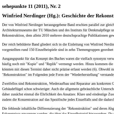
sehepunkte 11 (2011), Nr. 2
Winfried Nerdinger (Hg.): Geschichte der Rekonst
Der von Winfried Nerdinger herausgegebene Band erschien parallel zur gleic
Architekturmuseums der TU München und des Instituts für Denkmalpflege und
Rekonstruktion, dem allein 2010 mehrere deutschsprachige Publikationen ge
Der reich bebilderte Band gliedert sich in die Einleitung von Winfried Nerd
vorgestellten rund 150 Einzelbeispiele sind in zehn Themengruppen geordnet
Ausgangspunkt für das Konzept des Buches waren die vielfach synonym verwe
häufig noch mit "Kopie" und "Replik" vermengt werden. Hinzu kommen die im
könnten mit diesen Termini daher nicht präzise erfasst werden (6). Obwohl m
"Rekonstruktion" im Folgenden jede Form der "Wiederherstellung" verstande
Zweifellos sind Rekonstruktion, Wiederaufbau und Reparatur am konkreten G
Gebäudeflügel schon schwieriger. Auch die allgemein gebräuchliche Untersche
daher zunächst einmal die Ehrlichkeit des Ansatzes: Klare und eindeutige Zuo
zudem die Konzentration auf das Spezifische jedes Einzelfalls und die dad
Die fehlende inhaltliche Differenzierung der "Rekonstruktion" und deren Ab
Erkenntnisse gewonnen werden, die über das Einzelbeispiel hinausgehen. Da e