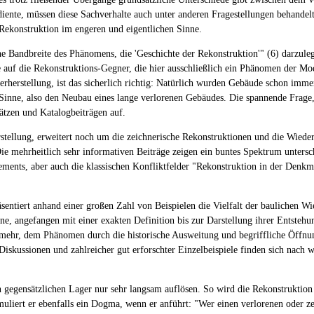
diente, müssen diese Sachverhalte auch unter anderen Fragestellungen behande
 Rekonstruktion im engeren und eigentlichen Sinne.
che Bandbreite des Phänomens, die 'Geschichte der Rekonstruktion'" (6) darzul
inie auf die Rekonstruktions-Gegner, die hier ausschließlich ein Phänomen der
rherstellung, ist das sicherlich richtig: Natürlich wurden Gebäude schon immer
n Sinne, also den Neubau eines lange verlorenen Gebäudes. Die spannende Frag
fsätzen und Katalogbeiträgen auf.
ellung, erweitert noch um die zeichnerische Rekonstruktionen und die Wieder
 Die mehrheitlich sehr informativen Beiträge zeigen ein buntes Spektrum unters
ments, aber auch die klassischen Konfliktfelder "Rekonstruktion in der Denkm
ntiert anhand einer großen Zahl von Beispielen die Vielfalt der baulichen Wiede
e, angefangen mit einer exakten Definition bis zur Darstellung ihrer Entstehu
ielmehr, dem Phänomen durch die historische Ausweitung und begriffliche Öffnu
Diskussionen und zahlreicher gut erforschter Einzelbeispiele finden sich nach
en gegensätzlichen Lager nur sehr langsam auflösen. So wird die Rekonstrukti
uliert er ebenfalls ein Dogma, wenn er anführt: "Wer einen verlorenen oder zers