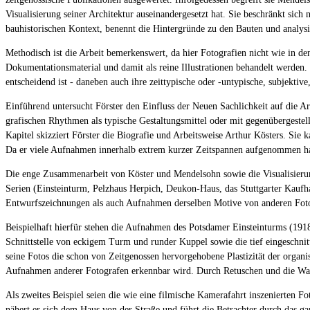
Visualisierung seiner Architektur auseinandergesetzt hat. Sie beschränkt sich
bauhistorischen Kontext, benennt die Hintergründe zu den Bauten und analys
Methodisch ist die Arbeit bemerkenswert, da hier Fotografien nicht wie in de
Dokumentationsmaterial und damit als reine Illustrationen behandelt werden. 
entscheidend ist - daneben auch ihre zeittypische oder -untypische, subjektive
Einführend untersucht Förster den Einfluss der Neuen Sachlichkeit auf die A
grafischen Rhythmen als typische Gestaltungsmittel oder mit gegenübergestel
Kapitel skizziert Förster die Biografie und Arbeitsweise Arthur Kösters. Sie 
Da er viele Aufnahmen innerhalb extrem kurzer Zeitspannen aufgenommen hat,
Die enge Zusammenarbeit von Köster und Mendelsohn sowie die Visualisierung
Serien (Einsteinturm, Pelzhaus Herpich, Deukon-Haus, das Stuttgarter Kaufh
Entwurfszeichnungen als auch Aufnahmen derselben Motive von anderen Fotogr
Beispielhaft hierfür stehen die Aufnahmen des Potsdamer Einsteinturms (1918
Schnittstelle von eckigem Turm und runder Kuppel sowie die tief eingeschnitt
seine Fotos die schon von Zeitgenossen hervorgehobene Plastizität der organ
Aufnahmen anderer Fotografen erkennbar wird. Durch Retuschen und die Wahl
Als zweites Beispiel seien die wie eine filmische Kamerafahrt inszenierte
nähert er sich dem Haus von der Straße und führt die Betrachter durch das ga