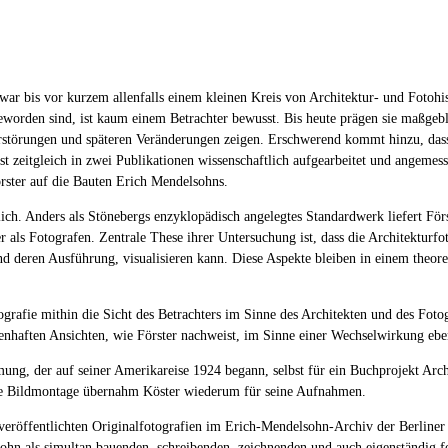
 war bis vor kurzem allenfalls einem kleinen Kreis von Architektur- und Fotohi
orden sind, ist kaum einem Betrachter bewusst. Bis heute prägen sie maßgebl
rstörungen und späteren Veränderungen zeigen. Erschwerend kommt hinzu, dass 
ast zeitgleich in zwei Publikationen wissenschaftlich aufgearbeitet und angem
rster auf die Bauten Erich Mendelsohns.
ich. Anders als Stönebergs enzyklopädisch angelegtes Standardwerk liefert Förs
ls Fotografen. Zentrale These ihrer Untersuchung ist, dass die Architekturfoto
nd deren Ausführung, visualisieren kann. Diese Aspekte bleiben in einem theore
otografie mithin die Sicht des Betrachters im Sinne des Architekten und des Fo
konenhaften Ansichten, wie Förster nachweist, im Sinne einer Wechselwirkung e
g, der auf seiner Amerikareise 1924 begann, selbst für ein Buchprojekt Archi
e Bildmontage übernahm Köster wiederum für seine Aufnahmen.
nveröffentlichten Originalfotografien im Erich-Mendelsohn-Archiv der Berline
sohn als simultan bauenden, schreibenden, zeichnenden und auch eigenständig fo