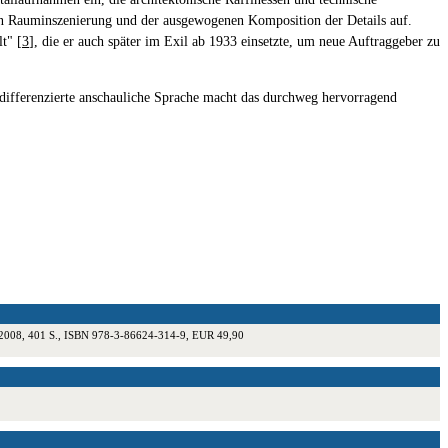
len Rauminszenierung und der ausgewogenen Komposition der Details auf.
t" [
3
], die er auch später im Exil ab 1933 einsetzte, um neue Auftraggeber zu
re differenzierte anschauliche Sprache macht das durchweg hervorragend
n.de 2008, 401 S., ISBN 978-3-86624-314-9, EUR 49,90