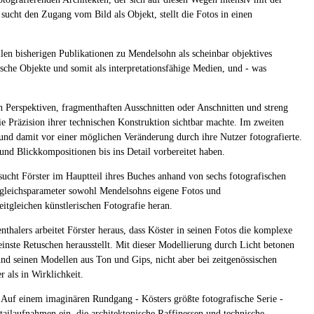
 sucht den Zugang vom Bild als Objekt, stellt die Fotos in einen
llen bisherigen Publikationen zu Mendelsohn als scheinbar objektives
ische Objekte und somit als interpretationsfähige Medien, und - was
n Perspektiven, fragmenthaften Ausschnitten oder Anschnitten und streng
e Präzision ihrer technischen Konstruktion sichtbar machte. Im zweiten
g und damit vor einer möglichen Veränderung durch ihre Nutzer fotografierte.
nd Blickkompositionen bis ins Detail vorbereitet haben.
cht Förster im Hauptteil ihres Buches anhand von sechs fotografischen
ergleichsparameter sowohl Mendelsohns eigene Fotos und
tgleichen künstlerischen Fotografie heran.
halers arbeitet Förster heraus, dass Köster in seinen Fotos die komplexe
inste Retuschen herausstellt. Mit dieser Modellierung durch Licht betonen
nd seinen Modellen aus Ton und Gips, nicht aber bei zeitgenössischen
als in Wirklichkeit.
Auf einem imaginären Rundgang - Kösters größte fotografische Serie -
tailaufnahmen ein, die architektonische Raffinessen und technische