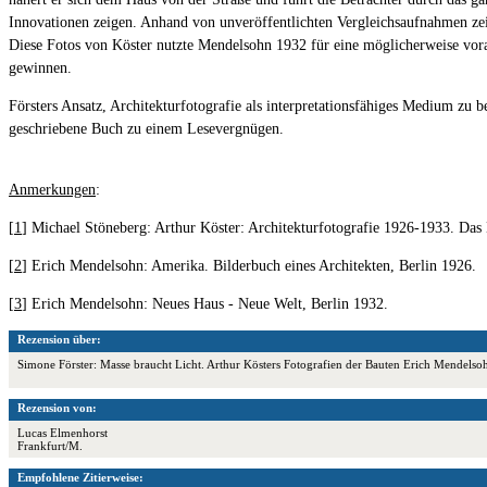
Innovationen zeigen. Anhand von unveröffentlichten Vergleichsaufnahmen zei
Diese Fotos von Köster nutzte Mendelsohn 1932 für eine möglicherweise vor
gewinnen.
Försters Ansatz, Architekturfotografie als interpretationsfähiges Medium zu 
geschriebene Buch zu einem Lesevergnügen.
Anmerkungen
:
[
1
] Michael Stöneberg: Arthur Köster: Architekturfotografie 1926-1933. Da
[
2
] Erich Mendelsohn: Amerika. Bilderbuch eines Architekten, Berlin 1926.
[
3
] Erich Mendelsohn: Neues Haus - Neue Welt, Berlin 1932.
Rezension über:
Simone Förster: Masse braucht Licht. Arthur Kösters Fotografien der Bauten Erich Mendelsoh
Rezension von:
Lucas Elmenhorst
Frankfurt/M.
Empfohlene Zitierweise: