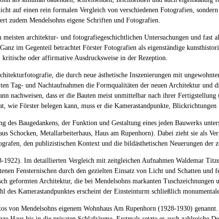
 nicht auf einen rein formalen Vergleich von verschiedenen Fotografien, sondern
iert zudem Mendelsohns eigene Schriften und Fotografien.
n meisten architektur- und fotografiegeschichtlichen Untersuchungen und fast a
Ganz im Gegenteil betrachtet Förster Fotografien als eigenständige kunsthistor
, kritische oder affirmative Ausdrucksweise in der Rezeption.
rchitekturfotografie, die durch neue ästhetische Inszenierungen mit ungewohnte
lten Tag- und Nachtaufnahmen die Formqualitäten der neuen Architektur und di
kann nachweisen, dass er die Bauten meist unmittelbar nach ihrer Fertigstellun
 wie Förster belegen kann, muss er die Kamerastandpunkte, Blickrichtungen u
 des Baugedankens, der Funktion und Gestaltung eines jeden Bauwerks untersu
aus Schocken, Metallarbeiterhaus, Haus am Rupenhorn). Dabei zieht sie als V
afen, den publizistischen Kontext und die bildästhetischen Neuerungen der zei
-1922). Im detaillierten Vergleich mit zeitgleichen Aufnahmen Waldemar Titzent
enen Fensternischen durch den gezielten Einsatz von Licht und Schatten und fe
isch geformten Architektur, die bei Mendelsohns markanten Tuschzeichnungen u
 des Kamerastandpunktes erscheint der Einsteinturm schließlich monumentaler 
n Fotos von Mendelsohns eigenem Wohnhaus Am Rupenhorn (1928-1930) genannt. 
nze Haus bis in die privaten Schlafräume. Erstmals setzte er auch zahlreiche De