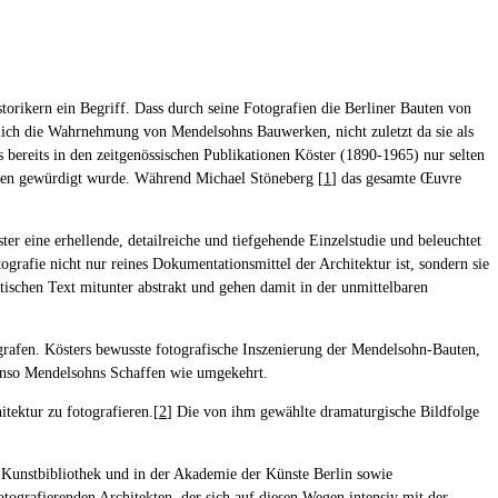
storikern ein Begriff. Dass durch seine Fotografien die Berliner Bauten von
ich die Wahrnehmung von Mendelsohns Bauwerken, nicht zuletzt da sie als
bereits in den zeitgenössischen Publikationen Köster (1890-1965) nur selten
essen gewürdigt wurde. Während Michael Stöneberg [
1
] das gesamte Œuvre
ter eine erhellende, detailreiche und tiefgehende Einzelstudie und beleuchtet
grafie nicht nur reines Dokumentationsmittel der Architektur ist, sondern sie
tischen Text mitunter abstrakt und gehen damit in der unmittelbaren
tografen. Kösters bewusste fotografische Inszenierung der Mendelsohn-Bauten,
benso Mendelsohns Schaffen wie umgekehrt.
tektur zu fotografieren.[
2
] Die von ihm gewählte dramaturgische Bildfolge
r Kunstbibliothek und in der Akademie der Künste Berlin sowie
tografierenden Architekten, der sich auf diesen Wegen intensiv mit der