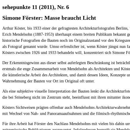
sehepunkte 11 (2011), Nr. 6
Simone Förster: Masse braucht Licht
Arthur Köster, bis 1933 einer der gefragtesten Architekturfotografen Berlins,
Erich Mendelsohn (1887-1953) überhaupt einem breiten Publikum bekannt gew
historische Fotografien die Bauten noch im Originalzustand vor den Kriegsze
als Fotograf genannt wurde. Umso erfreulicher ist, wenn Köster jüngst nun f
Kösters zwischen 1926 und 1933 behandeln will, konzentriert sich Simone Fö
Der Erkenntnisgewinn aus dieser selbst auferlegten Beschränkung ist beträchtl
erstmals die enge Zusammenarbeit von Mendelsohn als Architekten und Köster a
die künstlerische Arbeit des Architekten, und damit dessen Ideen, Konzepte u
Wahrnehmung der Bauten vor Ort im Original oft unter.
Als eine subjektive visuelle Interpretation der Bauten lenkt die Architekturf
die bei Stöneberg nicht im Zentrum steht, beeinflusst mit ihren mitunter i
Kösters Sichtweisen prägten offenbar auch Mendelsohns Architekturwahrnehmun
mit Wechsel von Nah- und Panoramaaufnahmen und die filmisch-rhythmisch
Für ihre Arbeit hat Förster den Nachlass Mendelsohns mit vielen bis dahin u
zeitgenössische Publikationen ausgewertet. Infolgedessen begreift sie Mendel