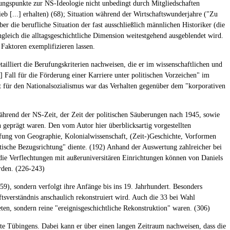
rungspunkte zur NS-Ideologie nicht unbedingt durch Mitgliedschaften
ieb [...] erhalten) (68); Situation während der Wirtschaftswunderjahre ("Zu
die berufliche Situation der fast ausschließlich männlichen Historiker (die
gleich die alltagsgeschichtliche Dimension weitestgehend ausgeblendet wird.
 Faktoren exemplifizieren lassen.
ailliert die Berufungskriterien nachweisen, die er im wissenschaftlichen und
] Fall für die Förderung einer Karriere unter politischen Vorzeichen" im
t für den Nationalsozialismus war das Verhalten gegenüber dem "korporativen
ährend der NS-Zeit, der Zeit der politischen Säuberungen nach 1945, sowie
geprägt waren. Den vom Autor hier überblicksartig vorgestellten
üpfung von Geographie, Kolonialwissenschaft, (Zeit-)Geschichte, Vorformen
ische Bezugsrichtung" diente. (192) Anhand der Auswertung zahlreicher bei
h die Verflechtungen mit außeruniversitären Einrichtungen können von Daniels
rden. (226-243)
259), sondern verfolgt ihre Anfänge bis ins 19. Jahrhundert. Besonders
tsverständnis anschaulich rekonstruiert wird. Auch die 33 bei Wahl
ten, sondern reine "ereignisgeschichtliche Rekonstruktion" waren. (306)
chte Tübingens. Dabei kann er über einen langen Zeitraum nachweisen, dass die