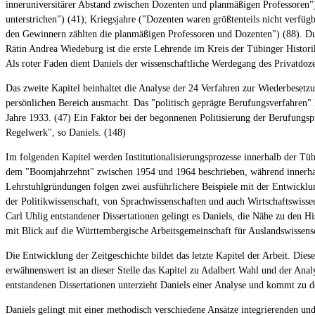
inneruniversitärer Abstand zwischen Dozenten und planmäßigen Professoren") 
unterstrichen") (41); Kriegsjahre ("Dozenten waren größtenteils nicht verfügb
den Gewinnern zählten die planmäßigen Professoren und Dozenten") (88). Dur
Rätin Andrea Wiedeburg ist die erste Lehrende im Kreis der Tübinger Histori
Als roter Faden dient Daniels der wissenschaftliche Werdegang des Privatdoze
Das zweite Kapitel beinhaltet die Analyse der 24 Verfahren zur Wiederbesetzu
persönlichen Bereich ausmacht. Das "politisch geprägte Berufungsverfahren" H
Jahre 1933. (47) Ein Faktor bei der begonnenen Politisierung der Berufungs
Regelwerk", so Daniels. (148)
Im folgenden Kapitel werden Institutionalisierungsprozesse innerhalb der T
dem "Boomjahrzehnt" zwischen 1954 und 1964 beschrieben, während innerhalb 
Lehrstuhlgründungen folgen zwei ausführlichere Beispiele mit der Entwicklun
der Politikwissenschaft, von Sprachwissenschaften und auch Wirtschaftswiss
Carl Uhlig entstandener Dissertationen gelingt es Daniels, die Nähe zu den H
mit Blick auf die Württembergische Arbeitsgemeinschaft für Auslandswissens
Die Entwicklung der Zeitgeschichte bildet das letzte Kapitel der Arbeit. Dies
erwähnenswert ist an dieser Stelle das Kapitel zu Adalbert Wahl und der Ana
entstandenen Dissertationen unterzieht Daniels einer Analyse und kommt zu de
Daniels gelingt mit einer methodisch verschiedene Ansätze integrierenden und