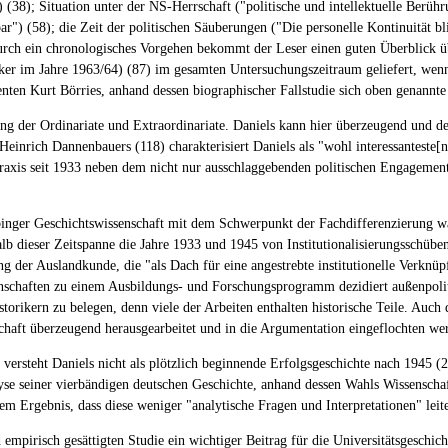
(38); Situation unter der NS-Herrschaft ("politische und intellektuelle Berüh
ar") (58); die Zeit der politischen Säuberungen ("Die personelle Kontinuität bl
ch ein chronologisches Vorgehen bekommt der Leser einen guten Überblick über 
ker im Jahre 1963/64) (87) im gesamten Untersuchungszeitraum geliefert, wenn
nten Kurt Börries, anhand dessen biographischer Fallstudie sich oben genannte
ng der Ordinariate und Extraordinariate. Daniels kann hier überzeugend und det
einrich Dannenbauers (118) charakterisiert Daniels als "wohl interessanteste[n
praxis seit 1933 neben dem nicht nur ausschlaggebenden politischen Engagemen
übinger Geschichtswissenschaft mit dem Schwerpunkt der Fachdifferenzierung w
dieser Zeitspanne die Jahre 1933 und 1945 von Institutionalisierungsschüben 
g der Auslandkunde, die "als Dach für eine angestrebte institutionelle Verkn
enschaften zu einem Ausbildungs- und Forschungsprogramm dezidiert außenpolit
istorikern zu belegen, denn viele der Arbeiten enthalten historische Teile. Auc
chaft überzeugend herausgearbeitet und in die Argumentation eingeflochten we
e versteht Daniels nicht als plötzlich beginnende Erfolgsgeschichte nach 1945 (
lyse seiner vierbändigen deutschen Geschichte, anhand dessen Wahls Wissenschaf
m Ergebnis, dass diese weniger "analytische Fragen und Interpretationen" leite
 empirisch gesättigten Studie ein wichtiger Beitrag für die Universitätsgeschi