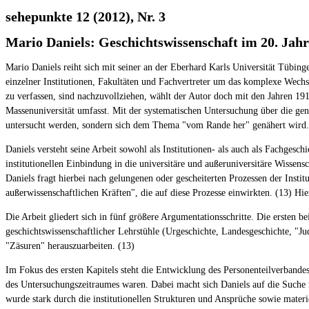
sehepunkte 12 (2012), Nr. 3
Mario Daniels: Geschichtswissenschaft im 20. Jah
Mario Daniels reiht sich mit seiner an der Eberhard Karls Universität Tübing
einzelner Institutionen, Fakultäten und Fachvertreter um das komplexe Wechse
zu verfassen, sind nachzuvollziehen, wählt der Autor doch mit den Jahren 19
Massenuniversität umfasst. Mit der systematischen Untersuchung über die gen
untersucht werden, sondern sich dem Thema "vom Rande her" genähert wird.
Daniels versteht seine Arbeit sowohl als Institutionen- als auch als Fachge
institutionellen Einbindung in die universitäre und außeruniversitäre Wisse
Daniels fragt hierbei nach gelungenen oder gescheiterten Prozessen der Inst
außerwissenschaftlichen Kräften", die auf diese Prozesse einwirkten. (13) Hi
Die Arbeit gliedert sich in fünf größere Argumentationsschritte. Die ersten 
geschichtswissenschaftlicher Lehrstühle (Urgeschichte, Landesgeschichte, "Ju
"Zäsuren" herauszuarbeiten. (13)
Im Fokus des ersten Kapitels steht die Entwicklung des Personenteilverbandes
des Untersuchungszeitraumes waren. Dabei macht sich Daniels auf die Suche n
wurde stark durch die institutionellen Strukturen und Ansprüche sowie materi