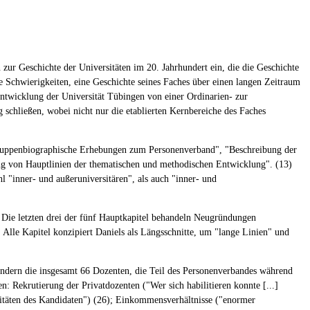
zur Geschichte der Universitäten im 20. Jahrhundert ein, die die Geschichte
ie Schwierigkeiten, eine Geschichte seines Faches über einen langen Zeitraum
Entwicklung der Universität Tübingen von einer Ordinarien- zur
 schließen, wobei nicht nur die etablierten Kernbereiche des Faches
nd gruppenbiographische Erhebungen zum Personenverband", "Beschreibung der
rung von Hauptlinien der thematischen und methodischen Entwicklung". (13)
 "inner- und außeruniversitären", als auch "inner- und
d. Die letzten drei der fünf Hauptkapitel behandeln Neugründungen
 Alle Kapitel konzipiert Daniels als Längsschnitte, um "lange Linien" und
 sondern die insgesamt 66 Dozenten, die Teil des Personenverbandes während
 Rekrutierung der Privatdozenten ("Wer sich habilitieren konnte [...]
alitäten des Kandidaten") (26); Einkommensverhältnisse ("enormer