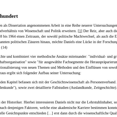
rhundert
en als Dissertation angenommenen Arbeit in eine Reihe neuerer Untersuchungen 
lverhältnis von Wissenschaft und Politik erweitern. [
1
] Der Reiz, aber auch d
18 bis 1964 einen Zeitraum, der sowohl politische Machtwechsel, als auch die 
annten politischen Zäsuren hinaus, möchte Daniels eine Lücke in der Forschung
 (14)
schichte und kombiniert vier methodische Ansätze miteinander: "individual- u
nschaftsorganisation" sowie "für ausgewählte Fachsegmente die Herauspräparie
itutionalisierung von neuen Themen und Methoden und den Einflüssen von sowohl
eraus ergibt sich folgender Aufbau seiner Untersuchung:
beiden Kapitel befassen sich mit der Geschichtswissenschaft als Personenverban
denkunde"), sowie zwei detaillierte Fallstudien (Auslandkunde, Zeitgeschichte).
 der Historiker. Hierbei interessieren Daniels nicht nur die Lehrstuhlinhaber,
ach denjenigen Faktoren, welche eine akademische Karriere bestimmen konnten:
elle Gesichtspunkte entschieden [...] erst dann durch die wissenschaftliche Qu