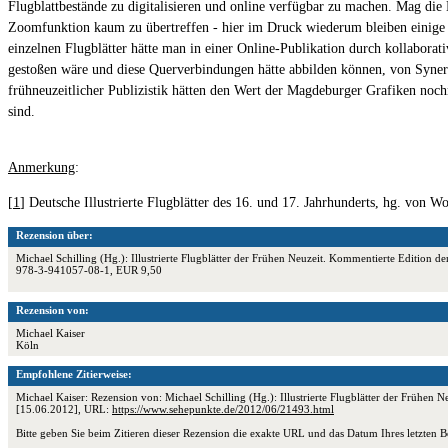
Flugblattbestände zu digitalisieren und online verfügbar zu machen. Mag die 
Zoomfunktion kaum zu übertreffen - hier im Druck wiederum bleiben einige Fl
einzelnen Flugblätter hätte man in einer Online-Publikation durch kollabora
gestoßen wäre und diese Querverbindungen hätte abbilden können, von Syner
frühneuzeitlicher Publizistik hätten den Wert der Magdeburger Grafiken noch
sind.
Anmerkung
:
[
1
] Deutsche Illustrierte Flugblätter des 16. und 17. Jahrhunderts, hg. vo
Rezension über:
Michael Schilling (Hg.): Illustrierte Flugblätter der Frühen Neuzeit. Kommentierte Edit
978-3-941057-08-1, EUR 9,50
Rezension von:
Michael Kaiser
Köln
Empfohlene Zitierweise:
Michael Kaiser: Rezension von: Michael Schilling (Hg.): Illustrierte Flugblätter der Frü
[15.06.2012], URL:
https://www.sehepunkte.de/2012/06/21493.html
Bitte geben Sie beim Zitieren dieser Rezension die exakte URL und das Datum Ihres letzten B