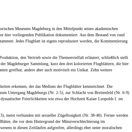
istorischen Museums Magdeburg in den Mittelpunkt seines akademischen
 der hier vorliegenden Publikation dokumentiert. Aus dem Bestand von rund
stammen. Jedes Flugblatt ist eigens reproduziert worden, die Kommentierung
oduktion, den Vertrieb sowie die Themenvielfalt erläutert; schließlich stellt
der Magdeburger Sammlung, kurz den drei kolorierten Flugblättern, die hier
anten greifbar, andere aber auch motivisch ein Unikat. Zehn weitere
hkeiten erkennen, der das Medium der Flugblätter kennzeichnet. Die
er zum Untergang Magdeburgs (Nr. 2-5), zur Schlacht von Breitenfeld (Nr. 6-9)
dynastischer Feierlichkeiten wie etwa der Hochzeit Kaiser Leopolds I. im
3), meist verbunden mit sexueller Zügellosigkeit (Nr. 38-40). Ferner werden
e Blätter, die vor dem Hintergrund der Münzverschlechterung im
esens in diesen Zeitläufen aufgreifen, allerdings eher unter moralischen