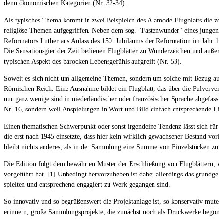
denn ökonomischen Kategorien (Nr. 32-34).
Als typisches Thema kommt in zwei Beispielen des Alamode-Flugblatts die zeit
religiöse Themen aufgegriffen. Neben dem sog. "Fastenwunder" eines jungen Mä
Reformators Luther aus Anlass des 150. Jubiläums der Reformation im Jahr 166
Die Sensationsgier der Zeit bedienen Flugblätter zu Wunderzeichen und außer
typischen Aspekt des barocken Lebensgefühls aufgreift (Nr. 53).
Soweit es sich nicht um allgemeine Themen, sondern um solche mit Bezug auf k
Römischen Reich. Eine Ausnahme bildet ein Flugblatt, das über die Pulververs
nur ganz wenige sind in niederländischer oder französischer Sprache abgefas
Nr. 16, sondern weil Anspielungen in Wort und Bild einfach entsprechende Li
Einen thematischen Schwerpunkt oder sonst irgendeine Tendenz lässt sich für
die erst nach 1945 einsetzte, dass hier kein wirklich gewachsener Bestand vor
bleibt nichts anderes, als in der Sammlung eine Summe von Einzelstücken z
Die Edition folgt dem bewährten Muster der Erschließung von Flugblättern, 
vorgeführt hat. [
1
] Unbedingt hervorzuheben ist dabei allerdings das grundge
spielten und entsprechend engagiert zu Werk gegangen sind.
So innovativ und so begrüßenswert die Projektanlage ist, so konservativ mut
erinnern, große Sammlungsprojekte, die zunächst noch als Druckwerke begonn