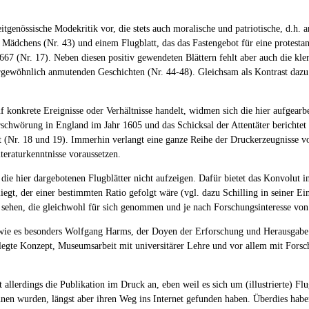
genössische Modekritik vor, die stets auch moralische und patriotische, d.h. an
dchens (Nr. 43) und einem Flugblatt, das das Fastengebot für eine protestantis
7 (Nr. 17). Neben diesen positiv gewendeten Blättern fehlt aber auch die klerik
gewöhnlich anmutenden Geschichten (Nr. 44-48). Gleichsam als Kontrast dazu f
onkrete Ereignisse oder Verhältnisse handelt, widmen sich die hier aufgearbei
chwörung in England im Jahr 1605 und das Schicksal der Attentäter berichtet (N
st (Nr. 18 und 19). Immerhin verlangt eine ganze Reihe der Druckerzeugnisse v
teraturkenntnisse voraussetzen.
 die hier dargebotenen Flugblätter nicht aufzeigen. Dafür bietet das Konvolut 
liegt, der einer bestimmten Ratio gefolgt wäre (vgl. dazu Schilling in seiner E
u sehen, die gleichwohl für sich genommen und je nach Forschungsinteresse vo
wie es besonders Wolfgang Harms, der Doyen der Erforschung und Herausgabe di
legte Konzept, Museumsarbeit mit universitärer Lehre und vor allem mit Forsch
et allerdings die Publikation im Druck an, eben weil es sich um (illustrierte)
en wurden, längst aber ihren Weg ins Internet gefunden haben. Überdies haben