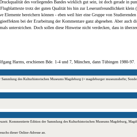
Druckqualität des vorliegendes Bandes wirklich gut sein, ist doch gerade in pu
ugblatttexte trotz der guten Qualität bis hin zur Leserunfreundlichkeit klein
tive Elemente bereichern können - eben weil hier eine Gruppe von Studierenden
gieeffekten bei der Erarbeitung der Kommentare ganz abgesehen. Aber auch d
mals unterstrichen. Doch sollen diese Hinweise nicht verdecken, dass in überz
n Wolfgang Harms, erschienen Bde. 1-4 und 7, München, dann Tübingen 1980-97.
ion der Sammlung des Kulturhistorischen Museums Magdeburg (= magdeburger museumshefte; Son
hen Neuzeit. Kommentierte Edition der Sammlung des Kulturhistorischen Museums Magdeburg, Mag
esuchs dieser Online-Adresse an.