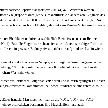
tifranzösische Aspekte transportierte (Nr. 41, 42). Weiterhin werden
che Zielgruppe erklärt (Nr. 51), rekapituliert ein anderes die Biografie des
ale Kritik nicht; ein Blatt wirft den Geistlichen Trunksucht vor (Nr. 24).
indet sich aber auch ein Flugblatt, das mit dem Vanitas-Motiv einen überaus
teten Flugblätter praktisch ausschließlich Ereignissen aus dem Heiligen
r. 1). Fast alle Flugblätter richten sich an ein deutschsprachiges Publikum;
om Leser ein gewisses Bildungsniveau, nicht nur aufgrund des Latein wie in
insgesamt ein doch zu kleines Sample; auch zeigt die Sammlungsgeschichte,
inleitung, 13f.). Da somit übergeordnete Kriterien nicht auszumachen sind,
n hohem Wert sein können.
eser publizistischen Zeugnisse, entwickelt und in mustergültigen Editionen
ungsaktivitäten zu kombinieren, bei denen Studierende eine zentrale Rolle
 Flugblätter handelt. Man muss nicht nur an die VD16, VD17 und VD18
 einige Bibliotheken begonnen, ihre Flugschriften- und auch