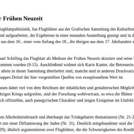
er Frühen Neuzeit
ugblattpublizistik, hat Flugblätter aus der Grafischen Sammlung des Kulturh
and aufgearbeitet, die Ergebnisse in einer musealen Ausstellung gezeigt und in
 aus dem 16., einer vom Anfang des 18., die übrigen aus dem 17. Jahrhundert 
el Schilling das Flugblatt als Medium der Frühen Neuzeit skizziert und seine Pr
nommen wurden (9-15). Anschließend widmet sich Karin Kanter, die Betreuerin 
e allein in dieser Sammlung überliefert sind; manche sind in anderen Druckvari
nappes Drittel der hier vorgestellten Quellen von exzeptionellem Wert ist.
ssen dabei viel von dem Reichtum der inhaltlichen und gestalterischen Möglic
jährigen Kriegs aufgreifen, sind der Forschung wohlvertraut, so etwa die Blätt
h offiziellen, auch panegyrischen Charakter und zeigen Ereignisse im Umfeld 
 den Alkoholmissbrauch und überhaupt das Trinkgebaren thematisieren (Nr. 21-2
rt mit einer Diffamierung der Juden (Nr. 31). Deutlich zeitgebundener sind di
); ähnlich argumentieren zwei Flugblätter, die die Schwierigkeiten des Kreditw