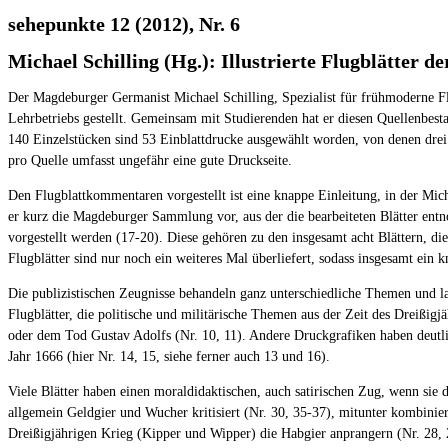
sehepunkte 12 (2012), Nr. 6
Michael Schilling (Hg.): Illustrierte Flugblätter d
Der Magdeburger Germanist Michael Schilling, Spezialist für frühmoderne Fl
Lehrbetriebs gestellt. Gemeinsam mit Studierenden hat er diesen Quellenbest
140 Einzelstücken sind 53 Einblattdrucke ausgewählt worden, von denen drei
pro Quelle umfasst ungefähr eine gute Druckseite.
Den Flugblattkommentaren vorgestellt ist eine knappe Einleitung, in der Micha
er kurz die Magdeburger Sammlung vor, aus der die bearbeiteten Blätter ent
vorgestellt werden (17-20). Diese gehören zu den insgesamt acht Blättern, di
Flugblätter sind nur noch ein weiteres Mal überliefert, sodass insgesamt ein k
Die publizistischen Zeugnisse behandeln ganz unterschiedliche Themen und la
Flugblätter, die politische und militärische Themen aus der Zeit des Dreißig
oder dem Tod Gustav Adolfs (Nr. 10, 11). Andere Druckgrafiken haben deutlic
Jahr 1666 (hier Nr. 14, 15, siehe ferner auch 13 und 16).
Viele Blätter haben einen moraldidaktischen, auch satirischen Zug, wenn sie
allgemein Geldgier und Wucher kritisiert (Nr. 30, 35-37), mitunter kombinie
Dreißigjährigen Krieg (Kipper und Wipper) die Habgier anprangern (Nr. 28, 29