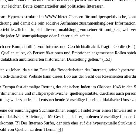
 zur leichten Beute kommerzieller und politischer Interessen.
neare Hypertextstruktur im WWW bietet Chancen für multiperspektivische, kontro
orderung und damit die rein additive Aufnahme zusammenhangloser Informati
teht letztlich darin, sich diesem, unabhängig von seiner Stimmigkeit, weit ve
 die jeder Museumspädagoge oder Lehrer auch achtet.
nach der Kompatibilität von Internet und Geschichtsdidaktik fragt: "Ob die (R
e Quellen stützt, ob Personifikationen und Emotionen angemessene Rollen spiel
didaktisch ambitionierten historischen Darstellung gelten." (153)
ten zu loben, da sie im Detail die Besonderheiten des Internets, seine hypertex
eutsch-dänischen Website kann dieses Lob aus der Sicht des Rezensenten allerdi
in Europa fast einmalige Rettung der dänischen Juden im Oktober 1943 in den 
dimensionale und multiperspektivische, quellengestützte, durchaus auch persona
ettungswiderstandes und entsprechende Vorschläge für eine didaktische Umsetz
 eine der einschlägigen Suchmaschinen eingibt, findet zwar einen Hinweis auf
n didaktischen Anleitungen für Geschichtslehrer, in denen Vorschläge für de
vorkommt.[
3
] Der Internet-Surfer, der sich eher auf die hypertextuelle Struktur
elzahl von Quellen zu dem Thema. [
4
]