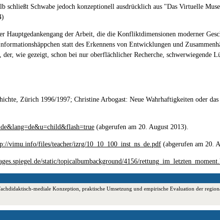
chließt Schwabe jedoch konzeptionell ausdrücklich aus "Das Virtuelle Museum s
4)
. Der Hauptgedankengang der Arbeit, die die Konfliktdimensionen moderner Gesch
r Informationshäppchen statt des Erkennens von Entwicklungen und Zusammenh
der, wie gezeigt, schon bei nur oberflächlicher Recherche, schwerwiegende L
chichte, Zürich 1996/1997; Christine Arbogast: Neue Wahrhaftigkeiten oder das 
n_de&lang=de&u=child&flash=true
(abgerufen am 20. August 2013).
tp://vimu.info/files/teacher/izrg/10_10_100_inst_ns_de.pdf
(abgerufen am 20. A
stages.spiegel.de/static/topicalbumbackground/4156/rettung_im_letzten_moment
chdidaktisch-mediale Konzeption, praktische Umsetzung und empirische Evaluation der regionalhi