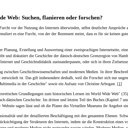
de Web: Suchen, flanieren oder forschen?
e Furcht vor der Nutzung des Internets überwinden, selbst deutlicher Ansprüche
rmuliert es eine Furcht, von der der Rezensent meint, dass es für sie keinen g
er Planung, Erstellung und Auswertung einer zweisprachigen Internetseite, ein
eibt und diskutiert die Geschichte der dänisch-deutschen Grenzregion von Hambu
 Internet und Geschichtsdidaktik zueinanderpassen, oder sich in ihren Zielse
ung zwischen Geschichtswissenschaften und modernen Medien. In ihrer Beschreib
t entwickelt ist. Das gilt insbesondere deshalb, weil die Forscher sich nur un
ltimedia in der Geschichte" sowie ein Aufsatz von Christine Arbogast. [
1
]
"theoretischen Grundlegungen zum historischen Lernen im World Wide Web" (35) a
h-dänischen Geschichte. Im dritten und letzten Teil des Buches (Kapitel 7 und 
Website sagen lässt und ob die Planer des Virtuellen Museums ihr Angebot sinn
ionalität und der detaillierten Beschäftigung mit den genannten Ebenen. Schwab
rücksichtigung der Strukturen des Internets, indem sie die Konstruktion eines 
 Bildung und moderne Medien nicht zueinander passen würden. Moderne Medien, so