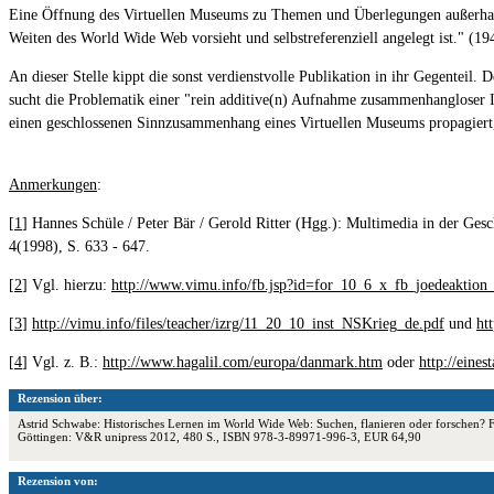
Eine Öffnung des Virtuellen Museums zu Themen und Überlegungen außerhalb s
Weiten des World Wide Web vorsieht und selbstreferenziell angelegt ist." (19
An dieser Stelle kippt die sonst verdienstvolle Publikation in ihr Gegenteil
sucht die Problematik einer "rein additive(n) Aufnahme zusammenhanglose
einen geschlossenen Sinnzusammenhang eines Virtuellen Museums propagiert, 
Anmerkungen
:
[
1
] Hannes Schüle / Peter Bär / Gerold Ritter (Hgg.): Multimedia in der Ges
4(1998), S. 633 - 647.
[
2
] Vgl. hierzu:
http://www.vimu.info/fb.jsp?id=for_10_6_x_fb_joedeaktio
[
3
]
http://vimu.info/files/teacher/izrg/11_20_10_inst_NSKrieg_de.pdf
und
ht
[
4
] Vgl. z. B.:
http://www.hagalil.com/europa/danmark.htm
oder
http://eine
Rezension über:
Astrid Schwabe: Historisches Lernen im World Wide Web: Suchen, flanieren oder forschen? Fa
Göttingen: V&R unipress 2012, 480 S., ISBN 978-3-89971-996-3, EUR 64,90
Rezension von: