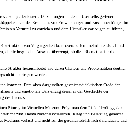
verse, quellenbasierte Darstellungen, in denen User selbstgesteuert
onshäppchen statt des Erkennens von Entwicklungen und Zusammenhängen im
rbreiteten Vorurteil zu entziehen und dem Historiker vor Augen zu führen,
e-) Konstruktion von Vergangenheit kontrovers, offen, mehrdimensional und
en, ob die begründete Auswahl überzeugt, ob die Präsentation für die
tuelle Struktur herausarbeitet und deren Chancen wie Problematiken deutlich
ngs nicht übertragen werden.
Sinn kommen. Dem oben dargestellten geschichtsdidaktischen Credo der
lisierte und emotionale Darstellung dieser in der Geschichte der
ung des Themas.
 einen Eintrag im Virtuellen Museum: Folgt man dem Link allerdings, dann
n Unterricht zum Thema Nationalsozialismus, Krieg und Besatzung gemacht
 des Mediums verlässt und nicht auf die geschichtsdidaktisch durchdachte und