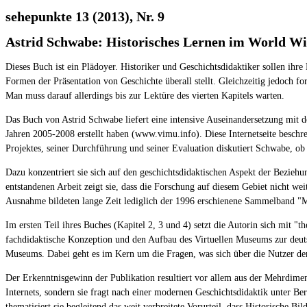
sehepunkte 13 (2013), Nr. 9
Astrid Schwabe: Historisches Lernen im World Wi
Dieses Buch ist ein Plädoyer. Historiker und Geschichtsdidaktiker sollen ihr
Formen der Präsentation von Geschichte überall stellt. Gleichzeitig jedoch fo
Man muss darauf allerdings bis zur Lektüre des vierten Kapitels warten.
Das Buch von Astrid Schwabe liefert eine intensive Auseinandersetzung mit d
Jahren 2005-2008 erstellt haben (www.vimu.info). Diese Internetseite beschr
Projektes, seiner Durchführung und seiner Evaluation diskutiert Schwabe, ob
Dazu konzentriert sie sich auf den geschichtsdidaktischen Aspekt der Bezieh
entstandenen Arbeit zeigt sie, dass die Forschung auf diesem Gebiet nicht wei
Ausnahme bildeten lange Zeit lediglich der 1996 erschienene Sammelband "Mu
Im ersten Teil ihres Buches (Kapitel 2, 3 und 4) setzt die Autorin sich mit 
fachdidaktische Konzeption und den Aufbau des Virtuellen Museums zur deutsc
Museums. Dabei geht es im Kern um die Fragen, was sich über die Nutzer der 
Der Erkenntnisgewinn der Publikation resultiert vor allem aus der Mehrdimens
Internets, sondern sie fragt nach einer modernen Geschichtsdidaktik unter Be
thematisiert sie begleitend das weit verbreitete Vorurteil, dass Historische