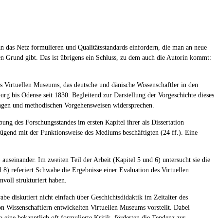
 an das Netz formulieren und Qualitätsstandards einfordern, die man an neue
uten Grund gibt. Das ist übrigens ein Schluss, zu dem auch die Autorin kommt:
es Virtuellen Museums, das deutsche und dänische Wissenschaftler in den
rg bis Odense seit 1830. Begleitend zur Darstellung der Vorgeschichte dieses
tzungen und methodischen Vorgehensweisen widersprechen.
ung des Forschungsstandes im ersten Kapitel ihrer als Dissertation
genügend mit der Funktionsweise des Mediums beschäftigten (24 ff.). Eine
useinander. Im zweiten Teil der Arbeit (Kapitel 5 und 6) untersucht sie die
8) referiert Schwabe die Ergebnisse einer Evaluation des Virtuellen
voll strukturiert haben.
e diskutiert nicht einfach über Geschichtsdidaktik im Zeitalter des
von Wissenschaftlern entwickelten Virtuellen Museums vorstellt. Dabei
 eine bekanntlich oft formulierte Kritik, förderten die Tendenz zur