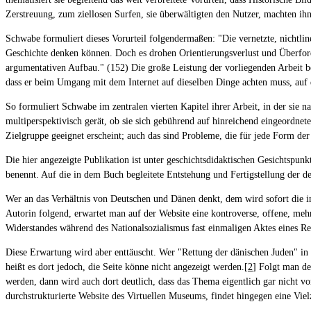
Zerstreuung, zum ziellosen Surfen, sie überwältigten den Nutzer, machten ihn
Schwabe formuliert dieses Vorurteil folgendermaßen: "Die vernetzte, nichtli
Geschichte denken können. Doch es drohen Orientierungsverlust und Überf
argumentativen Aufbau." (152) Die große Leistung der vorliegenden Arbeit bes
dass er beim Umgang mit dem Internet auf dieselben Dinge achten muss, auf
So formuliert Schwabe im zentralen vierten Kapitel ihrer Arbeit, in der sie 
multiperspektivisch gerät, ob sie sich gebührend auf hinreichend eingeordnet
Zielgruppe geeignet erscheint; auch das sind Probleme, die für jede Form der 
Die hier angezeigte Publikation ist unter geschichtsdidaktischen Gesichtspunk
benennt. Auf die in dem Buch begleitete Entstehung und Fertigstellung der d
Wer an das Verhältnis von Deutschen und Dänen denkt, dem wird sofort die 
Autorin folgend, erwartet man auf der Website eine kontroverse, offene, mehr
Widerstandes während des Nationalsozialismus fast einmaligen Aktes eines R
Diese Erwartung wird aber enttäuscht. Wer "Rettung der dänischen Juden" in
heißt es dort jedoch, die Seite könne nicht angezeigt werden.[
2
] Folgt man de
werden, dann wird auch dort deutlich, dass das Thema eigentlich gar nicht 
durchstrukturierte Website des Virtuellen Museums, findet hingegen eine Vi