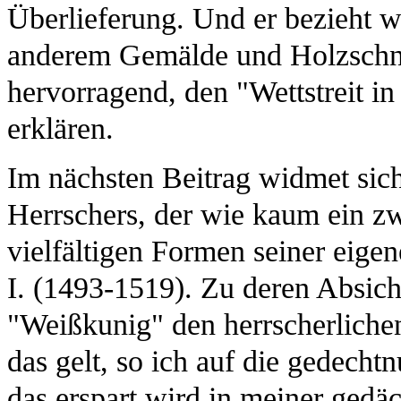
Überlieferung. Und er bezieht w
anderem Gemälde und Holzschnit
hervorragend, den "Wettstreit i
erklären.
Im nächsten Beitrag widmet sic
Herrschers, der wie kaum ein z
vielfältigen Formen seiner eige
I. (1493-1519). Zu deren Absic
"Weißkunig" den herrscherliche
das gelt, so ich auf die gedechtn
das erspart wird in meiner gedäc