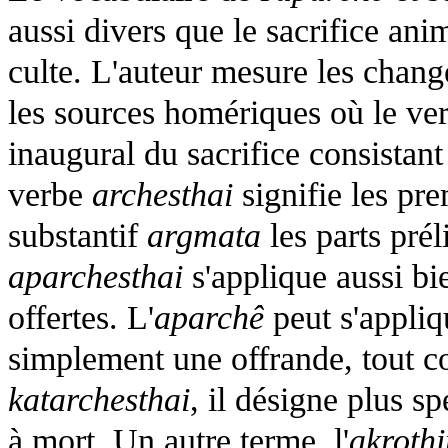
aussi divers que le sacrifice ani
culte. L'auteur mesure les chan
les sources homériques où le ve
inaugural du sacrifice consistant
verbe
archesthai
signifie les pre
substantif
argmata
les parts prél
aparchesthai
s'applique aussi bie
offertes. L'
aparchê
peut s'appliq
simplement une offrande, tout 
katarchesthai
, il désigne plus s
à mort. Un autre terme, l'
akroth