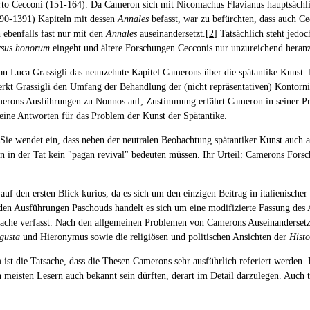
rto Cecconi (151-164). Da Cameron sich mit Nicomachus Flavianus hauptsächlich
390-1391) Kapiteln mit dessen
Annales
befasst, war zu befürchten, dass auch C
 ebenfalls fast nur mit den
Annales
auseinandersetzt.[
2
] Tatsächlich steht jedo
rsus honorum
eingeht und ältere Forschungen Cecconis nur unzureichend heranz
n Luca Grassigli das neunzehnte Kapitel Camerons über die spätantike Kunst. Er
merkt Grassigli den Umfang der Behandlung der (nicht repräsentativen) Kontor
erons Ausführungen zu Nonnos auf; Zustimmung erfährt Cameron in seiner Proble
keine Antworten für das Problem der Kunst der Spätantike.
ie wendet ein, dass neben der neutralen Beobachtung spätantiker Kunst auch a
n in der Tat kein "pagan revival" bedeuten müssen. Ihr Urteil: Camerons For
auf den ersten Blick kurios, da es sich um den einzigen Beitrag in italienischer
i den Ausführungen Paschouds handelt es sich um eine modifizierte Fassung des 
 Sprache verfasst. Nach den allgemeinen Problemen von Camerons Auseinanderse
gusta
und Hieronymus sowie die religiösen und politischen Ansichten der
Histo
st die Tatsache, dass die Thesen Camerons sehr ausführlich referiert werden. H
en meisten Lesern auch bekannt sein dürften, derart im Detail darzulegen. Au