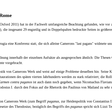
n Rome
Oxford 2011) hat in der Fachwelt umfangreiche Beachtung gefunden, wie vor a
, die insgesamt 29 engzeilig und in Doppelspalten bedruckte Seiten in größere
ugia eine Konferenz statt, die sich alleine Camerons "last pagans" widmete u
Ordnung innerhalb der einzelnen Aufsätze als ausgesprochen ähnlich: Die These
nte vorgebracht.
stik von Camerons Werk und weist auf einige Probleme desselben hin. Seine Kr
taurationen des späten vierten Jahrhunderts werden zu stark relativiert; die Ro
armen contra paganos
ist auch dann noch gegeben, wenn Nicomachus Flavianus 
osius I. durch den Fokus auf die Rhetorik des Paulinus von Mailand zu sehr re
l von Camerons Werk (zum Begriff
paganus
, zur Heidenpolitik von Constantius I
esetze des Theodosius; bezüglich des Begriffs des
paganus
spricht sich Lizzi Te