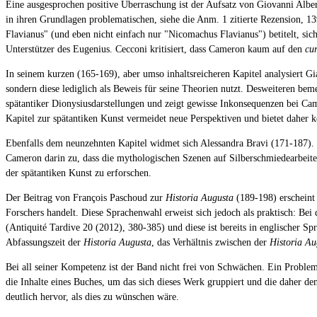
Eine ausgesprochen positive Überraschung ist der Aufsatz von Giovanni Albe
in ihren Grundlagen problematischen, siehe die Anm. 1 zitierte Rezension, 1
Flavianus" (und eben nicht einfach nur "Nicomachus Flavianus") betitelt, sich
Unterstützer des Eugenius. Cecconi kritisiert, dass Cameron kaum auf den
cu
In seinem kurzen (165-169), aber umso inhaltsreicheren Kapitel analysiert Gia
sondern diese lediglich als Beweis für seine Theorien nutzt. Desweiteren be
spätantiker Dionysiusdarstellungen und zeigt gewisse Inkonsequenzen bei Cam
Kapitel zur spätantiken Kunst vermeidet neue Perspektiven und bietet daher 
Ebenfalls dem neunzehnten Kapitel widmet sich Alessandra Bravi (171-187). S
Cameron darin zu, dass die mythologischen Szenen auf Silberschmiedearbeite
der spätantiken Kunst zu erforschen.
Der Beitrag von François Paschoud zur
Historia Augusta
(189-198) erscheint 
Forschers handelt. Diese Sprachenwahl erweist sich jedoch als praktisch: Be
(Antiquité Tardive 20 (2012), 380-385) und diese ist bereits in englischer
Abfassungszeit der
Historia Augusta
, das Verhältnis zwischen der
Historia Au
Bei all seiner Kompetenz ist der Band nicht frei von Schwächen. Ein Problem i
die Inhalte eines Buches, um das sich dieses Werk gruppiert und die daher d
deutlich hervor, als dies zu wünschen wäre.