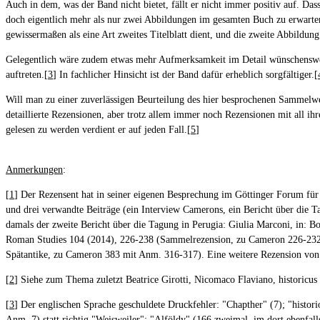
Auch in dem, was der Band nicht bietet, fällt er nicht immer positiv auf. Das
doch eigentlich mehr als nur zwei Abbildungen im gesamten Buch zu erwarten
gewissermaßen als eine Art zweites Titelblatt dient, und die zweite Abbildun
Gelegentlich wäre zudem etwas mehr Aufmerksamkeit im Detail wünschenswer
auftreten.[
3
] In fachlicher Hinsicht ist der Band dafür erheblich sorgfältiger.[
Will man zu einer zuverlässigen Beurteilung des hier besprochenen Sammel
detaillierte Rezensionen, aber trotz allem immer noch Rezensionen mit all 
gelesen zu werden verdient er auf jeden Fall.[
5
]
Anmerkungen
:
[
1
] Der Rezensent hat in seiner eigenen Besprechung im Göttinger Forum für
und drei verwandte Beiträge (ein Interview Camerons, ein Bericht über die T
damals der zweite Bericht über die Tagung in Perugia: Giulia Marconi, in: Bo
Roman Studies 104 (2014), 226-238 (Sammelrezension, zu Cameron 226-232 u
Spätantike, zu Cameron 383 mit Anm. 316-317). Eine weitere Rezension von G
[
2
] Siehe zum Thema zuletzt Beatrice Girotti, Nicomaco Flaviano, historicus
[
3
] Der englischen Sprache geschuldete Druckfehler: "Chapther" (7); "hist
Anm. 7) statt richtig "Weisweiler"; "Alföldy" (166 zweimal, im dort ebenfall