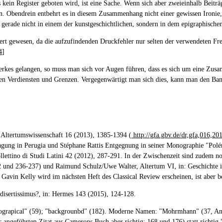
s kein Register geboten wird, ist eine Sache. Wenn sich aber zweieinhalb Beiträg
. Obendrein entbehrt es in diesem Zusammenhang nicht einer gewissen Ironie, 
g gerade nicht in einem der kunstgeschichtlichen, sondern in dem epigraphischen
t gewesen, da die aufzufindenden Druckfehler nur selten der verwendeten Fr
4
]
werkes gelangen, so muss man sich vor Augen führen, dass es sich um eine Zu
ihren Verdiensten und Grenzen. Vergegenwärtigt man sich dies, kann man den B
 Altertumswissenschaft 16 (2013), 1385-1394 (
http://gfa.gbv.de/dr,gfa,016,20
agung in Perugia und Stéphane Rattis Entgegnung in seiner Monographie "Polém
llettino di Studi Latini 42 (2012), 287-291. In der Zwischenzeit sind zudem n
nd 236-237) und Raimund Schulz/Uwe Walter, Altertum VI, in: Geschichte in 
avin Kelly wird im nächsten Heft des Classical Review erscheinen, ist aber be
 disertissimus?, in: Hermes 143 (2015), 124-128.
oriograpical" (59); "backgrounbd" (182). Moderne Namen: "Mohrmhann" (37, A
s angeführten Zitat aus Camerons Buch aber richtig; 168 und 176) statt richtig