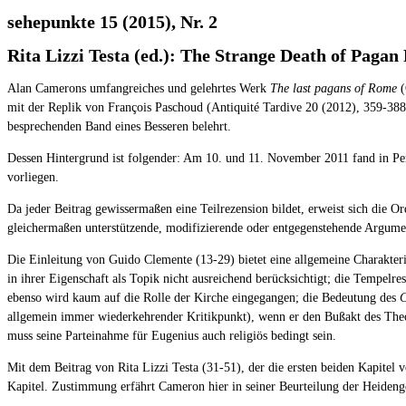
sehepunkte 15 (2015), Nr. 2
Rita Lizzi Testa (ed.): The Strange Death of Paga
Alan Camerons umfangreiches und gelehrtes Werk
The last pagans of Rome
(
mit der Replik von François Paschoud (Antiquité Tardive 20 (2012), 359-388)
besprechenden Band eines Besseren belehrt.
Dessen Hintergrund ist folgender: Am 10. und 11. November 2011 fand in Per
vorliegen.
Da jeder Beitrag gewissermaßen eine Teilrezension bildet, erweist sich die 
gleichermaßen unterstützende, modifizierende oder entgegenstehende Argume
Die Einleitung von Guido Clemente (13-29) bietet eine allgemeine Charakteri
in ihrer Eigenschaft als Topik nicht ausreichend berücksichtigt; die Tempelres
ebenso wird kaum auf die Rolle der Kirche eingegangen; die Bedeutung des
C
allgemein immer wiederkehrender Kritikpunkt), wenn er den Bußakt des Theod
muss seine Parteinahme für Eugenius auch religiös bedingt sein.
Mit dem Beitrag von Rita Lizzi Testa (31-51), der die ersten beiden Kapite
Kapitel. Zustimmung erfährt Cameron hier in seiner Beurteilung der Heideng