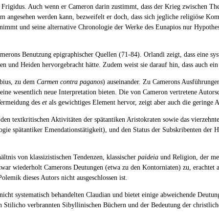
am Frigidus. Auch wenn er Cameron darin zustimmt, dass der Krieg zwischen Th
m angesehen werden kann, bezweifelt er doch, dass sich jegliche religiöse Kom
usnimmt und seine alternative Chronologie der Werke des Eunapios nur Hypot
erons Benutzung epigraphischer Quellen (71-84). Orlandi zeigt, dass eine sys
n und Heiden hervorgebracht hätte. Zudem weist sie darauf hin, dass auch ein 
obius, zu dem
Carmen contra paganos
) auseinander. Zu Camerons Ausführungen 
ne wesentlich neue Interpretation bieten. Die von Cameron vertretene Autors
 Vermeidung des
et
als gewichtiges Element hervor, zeigt aber auch die geringe
n textkritischen Aktivitäten der spätantiken Aristokraten sowie das vierzehnte 
ie spätantiker Emendationstätigkeit), und den Status der Subskribenten der Han
ältnis von klassizistischen Tendenzen, klassischer
paideia
und Religion, der me
war wiederholt Camerons Deutungen (etwa zu den Kontorniaten) zu, erachtet ab
olemik dieses Autors nicht ausgeschlossen ist.
icht systematisch behandelten Claudian und bietet einige abweichende Deutung
Stilicho verbrannten Sibyllinischen Büchern und der Bedeutung der christlich