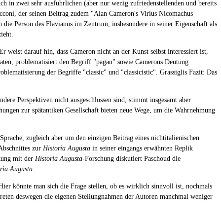
 in zwei sehr ausführlichen (aber nur wenig zufriedenstellenden und bereits
ecconi, der seinen Beitrag zudem "Alan Cameron's Virius Nicomachus
ch die Person des Flavianus im Zentrum, insbesondere in seiner Eigenschaft als
ieht.
 weist darauf hin, dass Cameron nicht an der Kunst selbst interessiert ist,
niaten, problematisiert den Begriff "pagan" sowie Camerons Deutung
matisierung der Begriffe "classic" und "classicistic". Grassiglis Fazit: Das
ndere Perspektiven nicht ausgeschlossen sind, stimmt insgesamt aber
schungen zur spätantiken Gesellschaft bieten neue Wege, um die Wahrnehmung
 Sprache, zugleich aber um den einzigen Beitrag eines nichtitalienischen
Abschnittes zur
Historia Augusta
in seiner eingangs erwähnten Replik
tzung mit der
Historia Augusta
-Forschung diskutiert Paschoud die
ria Augusta
.
ier könnte man sich die Frage stellen, ob es wirklich sinnvoll ist, nochmals
ch treten deswegen die eigenen Stellungnahmen der Autoren manchmal weniger