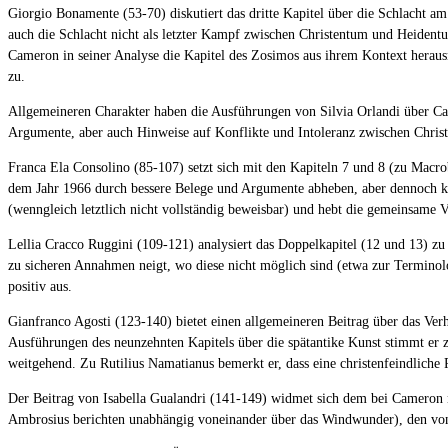
Giorgio Bonamente (53-70) diskutiert das dritte Kapitel über die Schlacht 
auch die Schlacht nicht als letzter Kampf zwischen Christentum und Heidentu
Cameron in seiner Analyse die Kapitel des Zosimos aus ihrem Kontext hera
zu.
Allgemeineren Charakter haben die Ausführungen von Silvia Orlandi über Cam
Argumente, aber auch Hinweise auf Konflikte und Intoleranz zwischen Christe
Franca Ela Consolino (85-107) setzt sich mit den Kapiteln 7 und 8 (zu Macr
dem Jahr 1966 durch bessere Belege und Argumente abheben, aber dennoch kei
(wenngleich letztlich nicht vollständig beweisbar) und hebt die gemeinsame
Lellia Cracco Ruggini (109-121) analysiert das Doppelkapitel (12 und 13) zu de
zu sicheren Annahmen neigt, wo diese nicht möglich sind (etwa zur Terminolog
positiv aus.
Gianfranco Agosti (123-140) bietet einen allgemeineren Beitrag über das Verh
Ausführungen des neunzehnten Kapitels über die spätantike Kunst stimmt er z
weitgehend. Zu Rutilius Namatianus bemerkt er, dass eine christenfeindliche P
Der Beitrag von Isabella Gualandri (141-149) widmet sich dem bei Cameron n
Ambrosius berichten unabhängig voneinander über das Windwunder), den von 