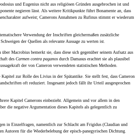
eodosius und Eugenius nicht aus religiösen Gründen ausgebrochen ist und
ponente negieren lässt. Als weitere Kritikpunkte führt Bonamente an, dass
hesencharakter aufweist; Camerons Annahmen zu Rufinus stimmt er wiederum
tematischere Verwendung der Inschriften gleichermaßen zusätzliche
Schweigen der Quellen als relevante Aussage zu werten ist.
über Macrobius bemerkt sie, dass diese sich gegenüber seinem Aufsatz aus
chaft des
Carmen contra paganos
durch Damasus erachtet sie als plausibel
 Aussagekraft der von Cameron verwendeten statistischen Methoden.
Kapitel zur Rolle des Livius in der Spätantike. Sie stellt fest, dass Cameron
dschriften oft reduziert. Insgesamt jedoch fällt ihr Urteil ausgesprochen
hrere Kapitel Camerons einbezieht. Allgemein und vor allem in den
er die negative Argumentation dieses Kapitels als gelegentlich zu
en in Einzelfragen, namentlich zur Schlacht am Frigidus (Claudian und
en Autoren für die Wiederbelebung der episch-panegyrischen Dichtung.