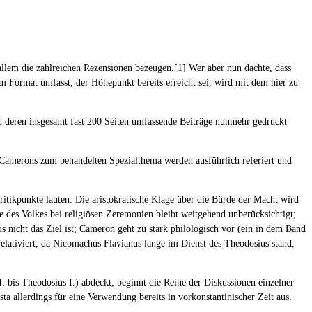
llem die zahlreichen Rezensionen bezeugen.[
1
] Wer aber nun dachte, dass
m Format umfasst, der Höhepunkt bereits erreicht sei, wird mit dem hier zu
nd deren insgesamt fast 200 Seiten umfassende Beiträge nunmehr gedruckt
n Camerons zum behandelten Spezialthema werden ausführlich referiert und
itikpunkte lauten: Die aristokratische Klage über die Bürde der Macht wird
lle des Volkes bei religiösen Zeremonien bleibt weitgehend unberücksichtigt;
nicht das Ziel ist; Cameron geht zu stark philologisch vor (ein in dem Band
lativiert; da Nicomachus Flavianus lange im Dienst des Theodosius stand,
I. bis Theodosius I.) abdeckt, beginnt die Reihe der Diskussionen einzelner
sta allerdings für eine Verwendung bereits in vorkonstantinischer Zeit aus.