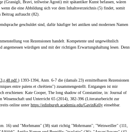
e (Grassigli, Bravi, teilweise Agosti) mit spätantiker Kunst befassen, wären
wenn die eine Abbildung sich vor dem Inhaltsverzeichnis (5) findet, somit
 Beitrag auftaucht (82).
emdsprache geschuldet sind, dafür häufiger bei antiken und modernen Namen
sammenstellung von Rezensionen handelt. Kompetente und ungewöhnlich
and angemessen würdigen und mit der richtigen Erwartungshaltung lesen. Denn
13,r,48.pdf
) 1393-1394, Anm. 6-7 die (damals 23) ermittelbaren Rezensionen
iques entre païens et chrétiens") zusammengestellt. Entgangen ist mir
och erschienen: Kate Cooper, The long shadow of Constantine, in: Journal of
Wissenschaft und Unterricht 65 (2014), 382-396 (Literaturbericht zur
reits online unter
https://edinburgh.academia.edu/GavinKelly
einsehbar.
nm. 16) und "Morhmann" (38) statt richtig "Mohrmann"; "Weisweiller" (111,
 "Alföldi". Antike Namen und Begriffe: "traslatio" (36); "Aryan/Aryans" (42