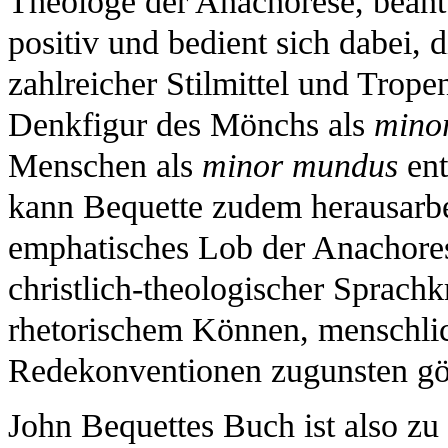
Theologe der Anachorese, beant
positiv und bedient sich dabei, 
zahlreicher Stilmittel und Trope
Denkfigur des Mönchs als
minor
Menschen als
minor mundus
ent
kann Bequette zudem herausarbeit
emphatisches Lob der Anachores
christlich-theologischer Sprachk
rhetorischem Können, menschli
Redekonventionen zugunsten göt
John Bequettes Buch ist also z