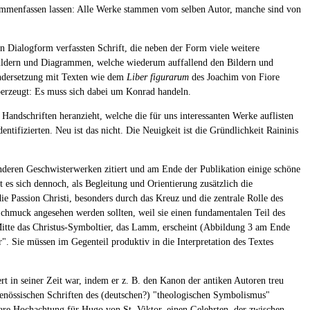
zusammenfassen lassen: Alle Werke stammen vom selben Autor, manche sind von
in Dialogform verfassten Schrift, die neben der Form viele weitere
ildern und Diagrammen, welche wiederum auffallend den Bildern und
nandersetzung mit Texten wie dem
Liber figurarum
des Joachim von Fiore
berzeugt: Es muss sich dabei um Konrad handeln.
Handschriften heranzieht, welche die für uns interessanten Werke auflisten
fizierten. Neu ist das nicht. Die Neuigkeit ist die Gründlichkeit Raininis
nderen Geschwisterwerken zitiert und am Ende der Publikation einige schöne
t es sich dennoch, als Begleitung und Orientierung zusätzlich die
die Passion Christi, besonders durch das Kreuz und die zentrale Rolle des
 Schmuck angesehen werden sollten, weil sie einen fundamentalen Teil des
n Mitte das Christus-Symboltier, das Lamm, erscheint (Abbildung 3 am Ende
r". Sie müssen im Gegenteil produktiv in die Interpretation des Textes
ert in seiner Zeit war, indem er z. B. den Kanon der antiken Autoren treu
tgenössischen Schriften des (deutschen?) "theologischen Symbolismus"
nbare Hochachtung für Hugo von St. Viktor, einen Gelehrten, der zwischen