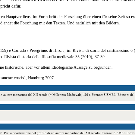
pricht dafür.
ren Hauptverdienst im Fortschritt der Forschung über einen für seine Zeit so 
d endet die Forschung mit den Texten. Und natürlich mit den Bildern.
159) e Corrado / Peregrinus di Hirsau, in: Rivista di storia del cristianesimo 6
. Rivista di storia della filosofia medievale 35 (2010), 37-39.
ne historische, aber vor allem ideologische Aussage zu begründen.
 sanctae crucis", Hamburg 2007.
o di un autore monastico del XII secolo (= Millennio Medievale; 101), Firenze: SISMEL. Edizion
". Per la ricostruzione del profilo di un autore monastico del XII secolo, Firenze: SISMEL. Edi