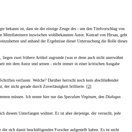
r bekannt ist, dass sie der einzige Zeuge des - um den Titelvorschlag von
en Mittellateinern inzwischen wohlbekannten Autor, Konrad von Hirsau, geht
ds einzubetten und anhand der Ergebnisse dieser Untersuchung die Rolle dieses
t, liegen zwei frühere Artikel zugrunde (was er denn auch nicht unerwähnt
heit mit dem Autor und seinen - nicht immer in einer kritischen Ausgabe
chriften verfasste. Welche? Darüber herrscht noch kein abschließender
 der nicht gerade durch Zuverlässigkeit brillierte. [
2
]
tammen müssen. Ich nenne hier nur das
Speculum Virginum,
den
Dialogus
sich diesem Unterfangen widmet. Er ist aber derjenige, der versucht, jede
die sich damit beschäftigenden Forscher aufgestellt haben. Es ist nicht