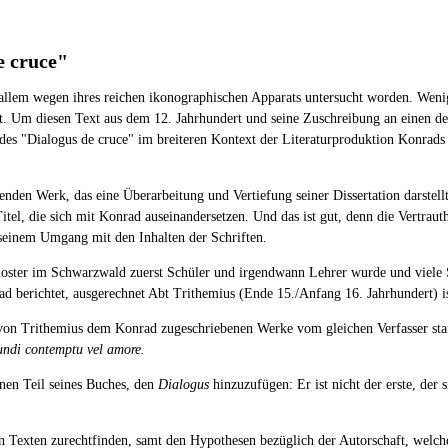
e cruce"
allem wegen ihres reichen ikonographischen Apparats untersucht worden. Wenige
st. Um diesen Text aus dem 12. Jahrhundert und seine Zuschreibung an einen d
alte des "Dialogus de cruce" im breiteren Kontext der Literaturproduktion Konra
genden Werk, das eine Überarbeitung und Vertiefung seiner Dissertation darstell
tel, die sich mit Konrad auseinandersetzen. Und das ist gut, denn die Vertraut
 seinem Umgang mit den Inhalten der Schriften.
oster im Schwarzwald zuerst Schüler und irgendwann Lehrer wurde und viele S
d berichtet, ausgerechnet Abt Trithemius (Ende 15./Anfang 16. Jahrhundert) ist,
er von Trithemius dem Konrad zugeschriebenen Werke vom gleichen Verfasser s
ndi contemptu vel amore.
enen Teil seines Buches, den
Dialogus
hinzuzufügen: Er ist nicht der erste, der 
n Texten zurechtfinden, samt den Hypothesen bezüglich der Autorschaft, welche 