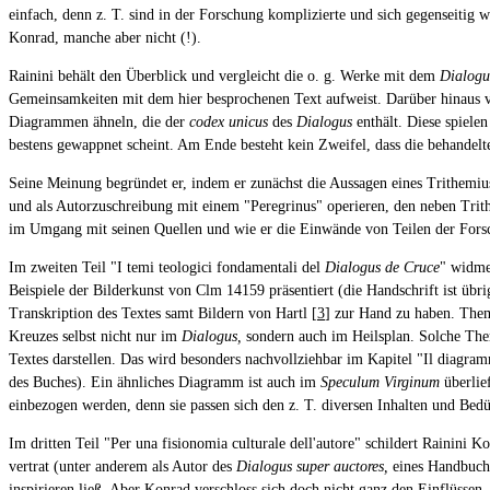
einfach, denn z. T. sind in der Forschung komplizierte und sich gegenseitig
Konrad, manche aber nicht (!).
Rainini behält den Überblick und vergleicht die o. g. Werke mit dem
Dialogu
Gemeinsamkeiten mit dem hier besprochenen Text aufweist. Darüber hinaus 
Diagrammen ähneln, die der
codex unicus
des
Dialogus
enthält. Diese spiele
bestens gewappnet scheint. Am Ende besteht kein Zweifel, dass die behandel
Seine Meinung begründet er, indem er zunächst die Aussagen eines Trithemius 
und als Autorzuschreibung mit einem "Peregrinus" operieren, den neben Trith
im Umgang mit seinen Quellen und wie er die Einwände von Teilen der Forsch
Im zweiten Teil "I temi teologici fondamentali del
Dialogus de Cruce
" widme
Beispiele der Bilderkunst von Clm 14159 präsentiert (die Handschrift ist übri
Transkription des Textes samt Bildern von Hartl [
3
] zur Hand zu haben. Theme
Kreuzes selbst nicht nur im
Dialogus,
sondern auch im Heilsplan. Solche Theme
Textes darstellen. Das wird besonders nachvollziehbar im Kapitel "Il diagra
des Buches). Ein ähnliches Diagramm ist auch im
Speculum Virginum
überlief
einbezogen werden, denn sie passen sich den z. T. diversen Inhalten und Bedü
Im dritten Teil "Per una fisionomia culturale dell'autore" schildert Rainini 
vertrat (unter anderem als Autor des
Dialogus super auctores,
eines Handbuchs 
inspirieren ließ. Aber Konrad verschloss sich doch nicht ganz den Einflüssen