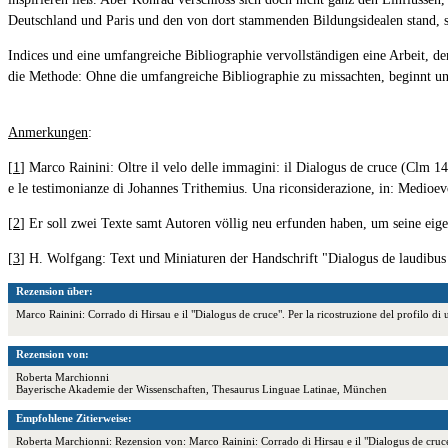
Deutschland und Paris und den von dort stammenden Bildungsidealen stand, s
Indices und eine umfangreiche Bibliographie vervollständigen eine Arbeit, de
die Methode: Ohne die umfangreiche Bibliographie zu missachten, beginnt un
Anmerkungen
:
[
1
] Marco Rainini: Oltre il velo delle immagini: il Dialogus de cruce (Clm 14
e le testimonianze di Johannes Trithemius. Una riconsiderazione, in: Medioevo
[
2
] Er soll zwei Texte samt Autoren völlig neu erfunden haben, um seine eige
[
3
] H. Wolfgang: Text und Miniaturen der Handschrift "Dialogus de laudibus
Rezension über:
Marco Rainini: Corrado di Hirsau e il "Dialogus de cruce". Per la ricostruzione del profil
Rezension von:
Roberta Marchionni
Bayerische Akademie der Wissenschaften, Thesaurus Linguae Latinae, München
Empfohlene Zitierweise:
Roberta Marchionni: Rezension von: Marco Rainini: Corrado di Hirsau e il "Dialogus de cruce