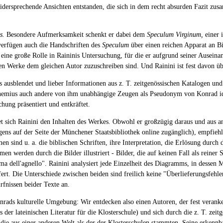
 widersprechende Ansichten entstanden, die sich in dem recht absurden Fazit 
s.
Besondere Aufmerksamkeit schenkt er dabei dem
Speculum Virginum,
einer 
verfügen auch die Handschriften des
Speculum
über einen reichen Apparat an B
n eine große Rolle in Raininis Untersuchung, für die er aufgrund seiner Ausei
ten Werke dem gleichen Autor zuzuschreiben sind. Und Rainini ist fest davon ü
ausblendet und lieber Informationen aus z. T. zeitgenössischen Katalogen und 
emius auch andere von ihm unabhängige Zeugen als Pseudonym von Konrad identi
ung präsentiert und entkräftet.
t sich Rainini den Inhalten des Werkes. Obwohl er großzügig daraus und aus a
gens auf der Seite der Münchener Staatsbibliothek online zugänglich), empfiehl
n sind u. a. die biblischen Schriften, ihre Interpretation, die Erlösung durch 
n werden durch die Bilder illustriert - Bilder, die auf keinen Fall als reiner
mma dell'agnello". Rainini analysiert jede Einzelheit des Diagramms, in desse
ert. Die Unterschiede zwischen beiden sind freilich keine "Überlieferungsfehle
rfnissen beider Texte an.
Konrads kulturelle Umgebung: Wir entdecken also einen Autoren, der fest verank
der lateinischen Literatur für die Klosterschule) und sich durch die z. T. zei
, die aus einer anderen Welt als der der Klosterschulen stammten. Seine erken