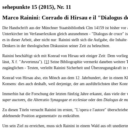
sehepunkte 15 (2015), Nr. 11
Marco Rainini: Corrado di Hirsau e il "Dialogus d
Die Handschrift aus der Münchner Staatsbibliothek Clm 14159 ist bisher vor 
Unterkircher im Verfasserlexikon gleich anzunehmen - "Dialogus de cruce" i
es in dieser Arbeit, aber nicht nur: Rainini stellt sich die Aufgabe, die Inh
Denkers in der theologischen Diskussion seiner Zeit zu beleuchten.
Rainini beschäftigt sich mit Konrad von Hirsau seit einiger Zeit: Dem vorlie
lässt, X f. "Avvertenza"). [
1
] Seine Bibliographie vermerkt daneben weitere Ti
zugänglichen - Texten, verleiht Rainini Sicherheit und Überzeugungskraft in
Konrad von Hirsau also, ein Mönch aus dem 12. Jahrhundert, der in einem Kl
Konsens: dies auch deshalb, weil derjenige, der am ausführlichsten über Konra
Immerhin hat die Forschung der letzten fünfzig Jahre erkannt, dass viele d
super auctores,
die
Altercatio Synagogae et ecclesiae
oder den
Dialogus de mu
Zu diesen Titeln versucht Rainini im ersten, "L'opera e l'autore" überschrieb
ablehnende Position argumentativ zu entkräften.
Um sein Ziel zu erreichen, muss sich Rainini in einem Wald aus oft unedierte