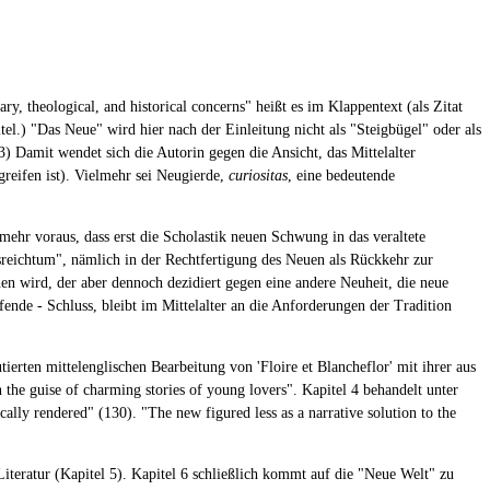
rary, theological, and historical concerns" heißt es im Klappentext (als Zitat
l.) "Das Neue" wird hier nach der Einleitung nicht als "Steigbügel" oder als
3) Damit wendet sich die Autorin gegen die Ansicht, das Mittelalter
greifen ist). Vielmehr sei Neugierde,
curiositas
, eine bedeutende
 mehr voraus, dass erst die Scholastik neuen Schwung in das veraltete
reichtum", nämlich in der Rechtfertigung des Neuen als Rückkehr zur
hen wird, der aber dennoch dezidiert gegen eine andere Neuheit, die neue
fende - Schluss, bleibt im Mittelalter an die Anforderungen der Tradition
ierten mittelenglischen Bearbeitung von 'Floire et Blancheflor' mit ihrer aus
in the guise of charming stories of young lovers". Kapitel 4 behandelt unter
cally rendered" (130). "The new figured less as a narrative solution to the
 Literatur (Kapitel 5). Kapitel 6 schließlich kommt auf die "Neue Welt" zu