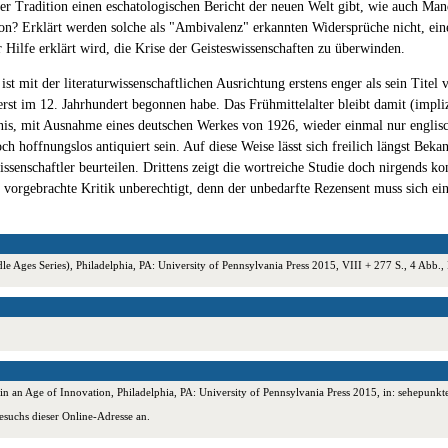
her Tradition einen eschatologischen Bericht der neuen Welt gibt, wie auch Man
ion? Erklärt werden solche als "Ambivalenz" erkannten Widersprüche nicht, ei
 Hilfe erklärt wird, die Krise der Geisteswissenschaften zu überwinden.
 mit der literaturwissenschaftlichen Ausrichtung erstens enger als sein Titel v
rst im 12. Jahrhundert begonnen habe. Das Frühmittelalter bleibt damit (impliz
hnis, mit Ausnahme eines deutschen Werkes von 1926, wieder einmal nur englischs
och hoffnungslos antiquiert sein. Auf diese Weise lässt sich freilich längst B
issenschaftler beurteilen. Drittens zeigt die wortreiche Studie doch nirgends 
r vorgebrachte Kritik unberechtigt, denn der unbedarfte Rezensent muss sich ei
le Ages Series), Philadelphia, PA: University of Pennsylvania Press 2015, VIII + 277 S., 4 Ab
 an Age of Innovation, Philadelphia, PA: University of Pennsylvania Press 2015, in: sehepunk
esuchs dieser Online-Adresse an.