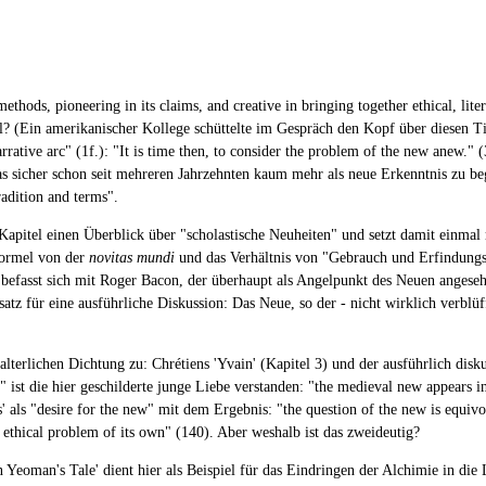
 methods, pioneering in its claims, and creative in bringing together ethical, lite
(Ein amerikanischer Kollege schüttelte im Gespräch den Kopf über diesen Tite
tive arc" (1f.): "It is time then, to consider the problem of the new anew." (
was sicher schon seit mehreren Jahrzehnten kaum mehr als neue Erkenntnis zu be
radition and terms".
 Kapitel einen Überblick über "scholastische Neuheiten" und setzt damit einmal
Formel von der
novitas mundi
und das Verhältnis von "Gebrauch und Erfindungs
 2 befasst sich mit Roger Bacon, der überhaupt als Angelpunkt des Neuen angese
atz für eine ausführliche Diskussion: Das Neue, so der - nicht wirklich verblüf
lterlichen Dichtung zu: Chrétiens 'Yvain' (Kapitel 3) und der ausführlich diskut
ns" ist die hier geschilderte junge Liebe verstanden: "the medieval new appears 
' als "desire for the new" mit dem Ergebnis: "the question of the new is equivo
 ethical problem of its own" (140). Aber weshalb ist das zweideutig?
n Yeoman's Tale' dient hier als Beispiel für das Eindringen der Alchimie in die