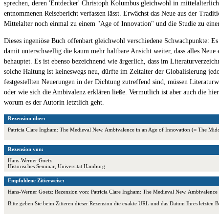
sprechen, deren 'Entdecker' Christoph Kolumbus gleichwohl in mittelalterlic
entnommenen Reisebericht verfassen lässt. Erwächst das Neue aus der Tradit
Mittelalter noch einmal zu einem "Age of Innovation" und die Studie zu einer
Dieses ingeniöse Buch offenbart gleichwohl verschiedene Schwachpunkte: Es ist
damit unterschwellig die kaum mehr haltbare Ansicht weiter, dass alles Neue e
behauptet. Es ist ebenso bezeichnend wie ärgerlich, dass im Literaturverzeic
solche Haltung ist keineswegs neu, dürfte im Zeitalter der Globalisierung jed
festgestellten Neuerungen in der Dichtung zutreffend sind, müssen Literaturw
oder wie sich die Ambivalenz erklären ließe. Vermutlich ist aber auch die hie
worum es der Autorin letztlich geht.
Rezension über:
Patricia Clare Ingham: The Medieval New. Ambivalence in an Age of Innovation (= The Midd
Rezension von:
Hans-Werner Goetz
Historisches Seminar, Universität Hamburg
Empfohlene Zitierweise:
Hans-Werner Goetz: Rezension von: Patricia Clare Ingham: The Medieval New. Ambivalence in
Bitte geben Sie beim Zitieren dieser Rezension die exakte URL und das Datum Ihres letzten B