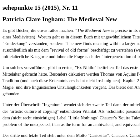
sehepunkte 15 (2015), Nr. 11
Patricia Clare Ingham: The Medieval New
Es gibt Bücher, die etwas ratlos machen. "
The Medieval New
is precise in its
eines Mediävisten). Worum geht es in diesem Buch mit ungewöhnlichem Titel? 
"Entdeckung" verstanden, sondern "The new finds meaning within a larger narra
ausschließlich als mit dem "revival of old forms" beschäftigt zu verstehen (
mittelalterliche Kategorie und lohne die Frage nach der "interpenetration of t
Um solches vorzuführen, gibt im ersten, "Ex Nihilo" betitelten Teil das erste
Mittelalter gebracht hätte. Besonders diskutiert werden Thomas von Aquins 
Tradition (und auch diese Erkenntnis erscheint nicht irrsinnig neu). Kapitel
Magie, und ihre linguistischen Unzulänglichkeiten vorgeht. Das bietet den Ans
gebunden.
Unter der Überschrift "Ingenium" wendet sich der zweite Teil dann der mittela
der "artistic culture of copying" entzündeten Vitalität. Als "scholastic passio
dem (nicht recht einsichtigen) Label "Little Nothings" Chaucer's 'Squire Tales
problem of the unexpected, than as the term for an ambivalent, and equivocal
Der dritte und letzte Teil steht unter dem Motto "Curiositas". Chaucers 'Cano