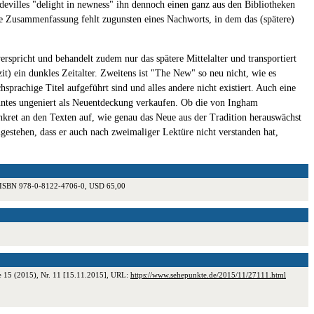
devilles "delight in newness" ihn dennoch einen ganz aus den Bibliotheken
ne Zusammenfassung fehlt zugunsten eines Nachworts, in dem das (spätere)
erspricht und behandelt zudem nur das spätere Mittelalter und transportiert
it) ein dunkles Zeitalter. Zweitens ist "The New" so neu nicht, wie es
prachige Titel aufgeführt sind und alles andere nicht existiert. Auch eine
ekanntes ungeniert als Neuentdeckung verkaufen. Ob die von Ingham
konkret an den Texten auf, wie genau das Neue aus der Tradition herauswächst
ngestehen, dass er auch nach zweimaliger Lektüre nicht verstanden hat,
b., ISBN 978-0-8122-4706-0, USD 65,00
te 15 (2015), Nr. 11 [15.11.2015], URL:
https://www.sehepunkte.de/2015/11/27111.html