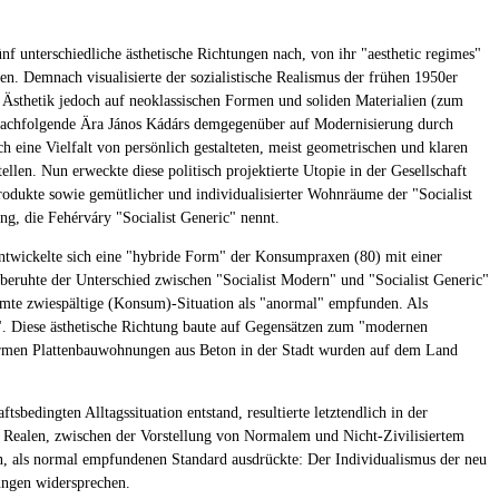
f unterschiedliche ästhetische Richtungen nach, von ihr "aesthetic regimes"
rten. Demnach visualisierte der sozialistische Realismus der frühen 1950er
se Ästhetik jedoch auf neoklassischen Formen und soliden Materialien (zum
ie nachfolgende Ära János Kádárs demgegenüber auf Modernisierung durch
eine Vielfalt von persönlich gestalteten, meist geometrischen und klaren
ellen. Nun erweckte diese politisch projektierte Utopie in der Gesellschaft
odukte sowie gemütlicher und individualisierter Wohnräume der "Socialist
g, die Fehérváry "Socialist Generic" nennt.
entwickelte sich eine "hybride Form" der Konsumpraxen (80) mit einer
 beruhte der Unterschied zwischen "Socialist Modern" und "Socialist Generic"
samte zwiespältige (Konsum)-Situation als "anormal" empfunden. Als
". Diese ästhetische Richtung baute auf Gegensätzen zum "modernen
formen Plattenbauwohnungen aus Beton in der Stadt wurden auf dem Land
bedingten Alltagssituation entstand, resultierte letztendlich in der
 Realen, zwischen der Vorstellung von Normalem und Nicht-Zivilisiertem
hen, als normal empfundenen Standard ausdrückte: Der Individualismus der neu
ungen widersprechen.