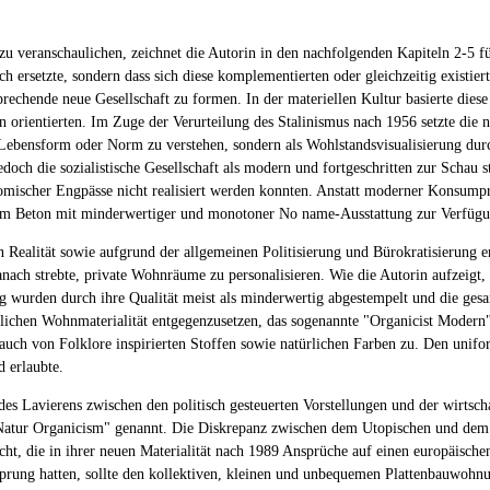
 veranschaulichen, zeichnet die Autorin in den nachfolgenden Kapiteln 2-5 fün
ch ersetzte, sondern dass sich diese komplementierten oder gleichzeitig existie
sprechende neue Gesellschaft zu formen. In der materiellen Kultur basierte die
en orientierten. Im Zuge der Verurteilung des Stalinismus nach 1956 setzte d
ebensform oder Norm zu verstehen, sondern als Wohlstandsvisualisierung durch 
och die sozialistische Gesellschaft als modern und fortgeschritten zur Schau st
mischer Engpässe nicht realisiert werden konnten. Anstatt moderner Konsumpr
tem Beton mit minderwertiger und monotoner No name-Ausstattung zur Verfügun
n Realität sowie aufgrund der allgemeinen Politisierung und Bürokratisierung 
nach strebte, private Wohnräume zu personalisieren. Wie die Autorin aufzeigt,
ng wurden durch ihre Qualität meist als minderwertig abgestempelt und die ge
nlichen Wohnmaterialität entgegenzusetzen, das sogenannte "Organicist Modern
auch von Folklore inspirierten Stoffen sowie natürlichen Farben zu. Den uni
d erlaubte.
s Lavierens zwischen den politisch gesteuerten Vorstellungen und der wirtschafts
r-Natur Organicism" genannt. Die Diskrepanz zwischen dem Utopischen und dem
icht, die in ihrer neuen Materialität nach 1989 Ansprüche auf einen europäisc
rsprung hatten, sollte den kollektiven, kleinen und unbequemen Plattenbauwohn