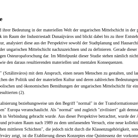
e
d ihrer Bedeutung in der materiellen Welt der ungarischen Mittelschicht in d
etik im Raum der Industriestadt Dunaújváros und blickt dabei bis zu ihrer Ents
ltur, analysiert diese aus der Perspektive sowohl der Stadtplanung und Hausarch
der ungarischen Mittelschicht nachzuzeichnen und zu definieren. Gerade dieser 
igen Osteuropaforschung dar. Im Mittelpunkt dieser Studie stehen nämlich nich
wie den daraus resultierenden materiellen und mentalen Konsequenzen.
" (Sztálinváros) mit dem Anspruch, einen neuen Menschen zu gestalten, und lan
chen der Politik und der materiellen Kultur und deren zahlreichen Bedeutungen 
mbolischen und ökonomischen Bemühungen der ungarischen Mittelschicht für ei
sultierten (2).
lisierung beziehungsweise um den Begriff "normal" in der Transformationszei
en" Europa veranschaulicht. Als "normal" und zugleich "zivilisiert" galt demn
 in Verbindung gebracht wurde. Aus dieser Perspektive betrachtet, wurde der
en und privaten Raum nach 1989 zu dem umfassenden Versuch, eine neue kollektive
tischen mittleren Schichten", die jedoch nicht durch die Klassenzugehörigkeit
hérváry zeigt, ist die Etablierung dieses Konzeptes eine Quintessenz der vorko