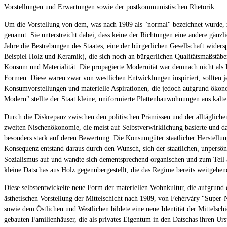
Vorstellungen und Erwartungen sowie der postkommunistischen Rhetorik.
Um die Vorstellung von dem, was nach 1989 als "normal" bezeichnet wurde, zu
genannt. Sie unterstreicht dabei, dass keine der Richtungen eine andere gänzli
Jahre die Bestrebungen des Staates, eine der bürgerlichen Gesellschaft wider
Beispiel Holz und Keramik), die sich noch an bürgerlichen Qualitätsmaßstäb
Konsum und Materialität. Die propagierte Modernität war demnach nicht als L
Formen. Diese waren zwar von westlichen Entwicklungen inspiriert, sollten jed
Konsumvorstellungen und materielle Aspirationen, die jedoch aufgrund ökono
Modern" stellte der Staat kleine, uniformierte Plattenbauwohnungen aus kal
Durch die Diskrepanz zwischen den politischen Prämissen und der alltägliche
zweiten Nischenökonomie, die meist auf Selbstverwirklichung basierte und da
besonders stark auf deren Bewertung: Die Konsumgüter staatlicher Herstellu
Konsequenz entstand daraus durch den Wunsch, sich der staatlichen, unpersö
Sozialismus auf und wandte sich dementsprechend organischen und zum Teil 
kleine Datschas aus Holz gegenübergestellt, die das Regime bereits weitgehen
Diese selbstentwickelte neue Form der materiellen Wohnkultur, die aufgrund de
ästhetischen Vorstellung der Mittelschicht nach 1989, von Fehérváry "Supe
sowie dem Östlichen und Westlichen bildete eine neue Identität der Mittelsch
gebauten Familienhäuser, die als privates Eigentum in den Datschas ihren U