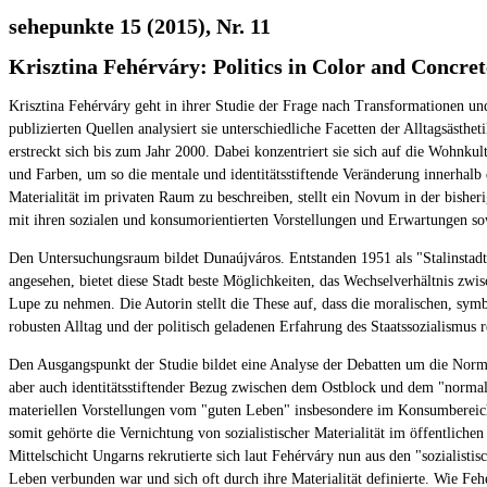
sehepunkte 15 (2015), Nr. 11
Krisztina Fehérváry: Politics in Color and Concret
Krisztina Fehérváry geht in ihrer Studie der Frage nach Transformationen un
publizierten Quellen analysiert sie unterschiedliche Facetten der Alltagsästh
erstreckt sich bis zum Jahr 2000. Dabei konzentriert sie sich auf die Wohnku
und Farben, um so die mentale und identitätsstiftende Veränderung innerhalb 
Materialität im privaten Raum zu beschreiben, stellt ein Novum in der bisher
mit ihren sozialen und konsumorientierten Vorstellungen und Erwartungen so
Den Untersuchungsraum bildet Dunaújváros. Entstanden 1951 als "Stalinstadt
angesehen, bietet diese Stadt beste Möglichkeiten, das Wechselverhältnis zwis
Lupe zu nehmen. Die Autorin stellt die These auf, dass die moralischen, sy
robusten Alltag und der politisch geladenen Erfahrung des Staatssozialismus re
Den Ausgangspunkt der Studie bildet eine Analyse der Debatten um die Norma
aber auch identitätsstiftender Bezug zwischen dem Ostblock und dem "normal
materiellen Vorstellungen vom "guten Leben" insbesondere im Konsumbereich
somit gehörte die Vernichtung von sozialistischer Materialität im öffentlich
Mittelschicht Ungarns rekrutierte sich laut Fehérváry nun aus den "sozialis
Leben verbunden war und sich oft durch ihre Materialität definierte. Wie Fe