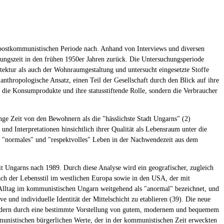
er postkommunistischen Periode nach. Anhand von Interviews und diversen
tehungszeit in den frühen 1950er Jahren zurück. Die Untersuchungsperiode
itektur als auch der Wohnraumgestaltung und untersucht eingesetzte Stoffe
anthropologische Ansatz, einen Teil der Gesellschaft durch den Blick auf ihre
t die Konsumprodukte und ihre statusstiftende Rolle, sondern die Verbraucher
ge Zeit von den Bewohnern als die "hässlichste Stadt Ungarns" (2)
und Interpretationen hinsichtlich ihrer Qualität als Lebensraum unter die
n "normales" und "respektvolles" Leben in der Nachwendezeit aus dem
t Ungarns nach 1989. Durch diese Analyse wird ein geografischer, zugleich
ach der Lebensstil im westlichen Europa sowie in den USA, der mit
 Alltag im kommunistischen Ungarn weitgehend als "anormal" bezeichnet, und
 und individuelle Identität der Mittelschicht zu etablieren (39). Die neue
, sondern durch eine bestimmte Vorstellung von gutem, modernem und bequemem
mmunistischen bürgerlichen Werte, der in der kommunistischen Zeit erweckten