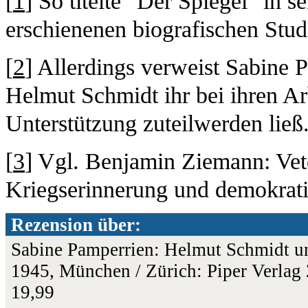
[
1
] So titelte "Der Spiegel" in
erschienenen biografischen Stud
[
2
] Allerdings verweist Sabine 
Helmut Schmidt ihr bei ihren Arb
Unterstützung zuteilwerden ließ
[
3
] Vgl. Benjamin Ziemann: Vet
Kriegserinnerung und demokrati
Rezension über:
Sabine Pamperrien: Helmut Schmidt un
1945, München / Zürich: Piper Verla
19,99