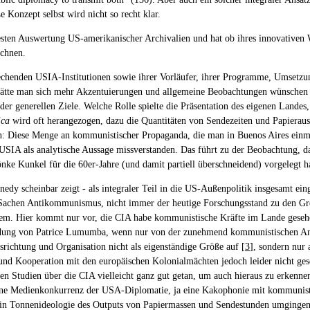
Konzept selbst wird nicht so recht klar.
eitesten Auswertung US-amerikanischer Archivalien und hat ob ihres innovativen
ichnen.
rechenden USIA-Institutionen sowie ihrer Vorläufer, ihrer Programme, Umsetzu
er hätte man sich mehr Akzentuierungen und allgemeine Beobachtungen wünsche
der generellen Ziele. Welche Rolle spielte die Präsentation des eigenen Lande
ica
wird oft herangezogen, dazu die Quantitäten von Sendezeiten und Papierau
 Diese Menge an kommunistischer Propaganda, die man in Buenos Aires einmal si
 USIA als analytische Aussage missverstanden. Das führt zu der Beobachtung, d
Sönke Kunkel für die 60er-Jahre (und damit partiell überschneidend) vorgelegt ha
edy scheinbar zeigt - als integraler Teil in die US-Außenpolitik insgesamt ein
 in Sachen Antikommunismus, nicht immer der heutige Forschungsstand zu den Gr
em. Hier kommt nur vor, die CIA habe kommunistische Kräfte im Lande gesehen 
dung von Patrice Lumumba, wenn nur von der zunehmend kommunistischen Anleh
srichtung und Organisation nicht als eigenständige Größe auf [
3
], sondern nur
 und Kooperation mit den europäischen Kolonialmächten jedoch leider nicht ges
gigen Studien über die CIA vielleicht ganz gut getan, um auch hieraus zu erken
 eine Medienkonkurrenz der USA-Diplomatie, ja eine Kakophonie mit kommunist
s in Tonnenideologie des Outputs von Papiermassen und Sendestunden umgingen