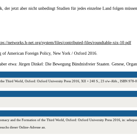
, der jetzt aber nicht unbedingt Studien für jedes einzelne Land folgen müssen
tps://networks.h-net.org/system/files/contributed-files/roundtable-xix-10.pdf
g of American Foreign Policy, New York / Oxford 2016.
l. aber etwa: Jürgen Dinkel: Die Bewegung Bündnisfreier Staaten. Genese, Orga
f the Third World, Oxford: Oxford University Press 2016, XII + 240 S., 23 s/w-Abb., ISBN 97
iplomacy and the Formation of the Third World, Oxford: Oxford University Press 2016, in: sehep
esuchs dieser Online-Adresse an.