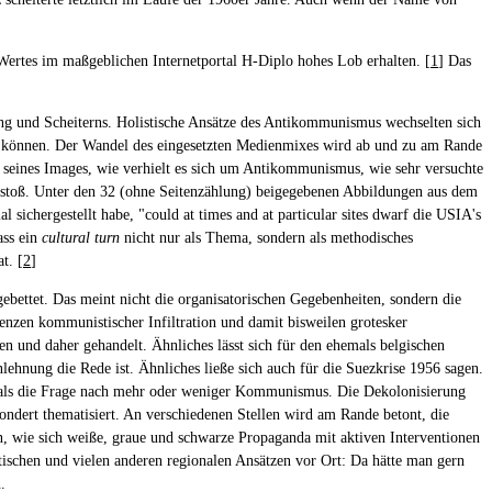
 Wertes im maßgeblichen Internetportal H-Diplo hohes Lob erhalten. [
1
] Das
ng und Scheiterns. Holistische Ansätze des Antikommunismus wechselten sich
n können. Der Wandel des eingesetzten Medienmixes wird ab und zu am Rande
s, seines Images, wie verhielt es sich um Antikommunismus, wie sehr versuchte
sstoß. Unter den 32 (ohne Seitenzählung) beigegebenen Abbildungen aus dem
chergestellt habe, "could at times and at particular sites dwarf die USIA's
ass ein
cultural turn
nicht nur als Thema, sondern als methodisches
t. [
2
]
gebettet. Das meint nicht die organisatorischen Gegebenheiten, sondern die
enzen kommunistischer Infiltration und damit bisweilen grotesker
und daher gehandelt. Ähnliches lässt sich für den ehemals belgischen
nung die Rede ist. Ähnliches ließe sich auch für die Suezkrise 1956 sagen.
 als die Frage nach mehr oder weniger Kommunismus. Die Dekolonisierung
ondert thematisiert. An verschiedenen Stellen wird am Rande betont, die
nen, wie sich weiße, graue und schwarze Propaganda mit aktiven Interventionen
ischen und vielen anderen regionalen Ansätzen vor Ort: Da hätte man gern
.