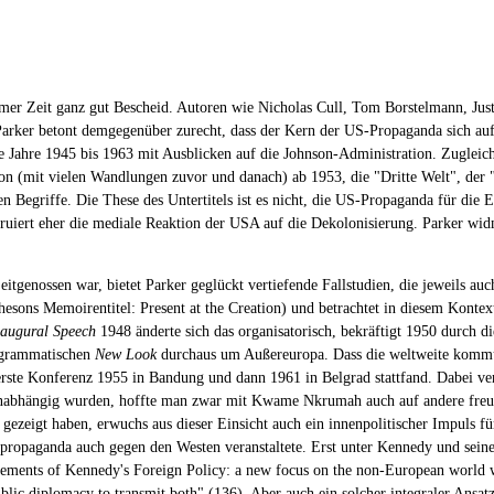
umer Zeit ganz gut Bescheid. Autoren wie Nicholas Cull, Tom Borstelmann, Ju
Parker betont demgegenüber zurecht, dass der Kern der US-Propaganda sich au
e Jahre 1945 bis 1963 mit Ausblicken auf die Johnson-Administration. Zugleich 
ion (mit vielen Wandlungen zuvor und danach) ab 1953, die "Dritte Welt", der 
 Begriffe. Die These des Untertitels ist es nicht, die US-Propaganda für die 
ruiert eher die mediale Reaktion der USA auf die Dekolonisierung. Parker widm
genossen war, bietet Parker geglückt vertiefende Fallstudien, die jeweils auc
sons Memoirentitel: Present at the Creation) und betrachtet in diesem Kontext
naugural Speech
1948 änderte sich das organisatorisch, bekräftigt 1950 durch d
rogrammatischen
New Look
durchaus um Außereuropa. Dass die weltweite kommuni
erste Konferenz 1955 in Bandung und dann 1961 in Belgrad stattfand. Dabei v
unabhängig wurden, hoffte man zwar mit Kwame Nkrumah auch auf andere freund
ezeigt haben, erwuchs aus dieser Einsicht auch ein innenpolitischer Impuls 
npropaganda auch gegen den Westen veranstaltete. Erst unter Kennedy und sein
lements of Kennedy's Foreign Policy: a new focus on the non-European world w
public diplomacy to transmit both" (136). Aber auch ein solcher integraler Ansa