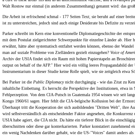
Walt Rostow nur einmal (in anderem Zusammenhang) genannt wird: das große 
Die Arbeit ist erfrischend schmal - 177 Seiten Text; sie beruht auf einer br
ist zu unterstreichen, jedoch sind auch einige Desiderate bis Defizite zu verze
Parker schreibt im Kern eine konventionelle Diplomatiegeschichte der entsp
mit dem Postulat zielgerichteter Schwerpunkte für einzelne Länder ab. Hi
erwähnt, hätte aber systematisch entfaltet werden können, ebenso der Wandel 
man auf soziale Probleme von Zielländern gezielt einzugehen?
Voice of Amer
Archiv der USIA findet sich ein Raum mit hohen Papierstapeln an Broschüren:
output on behalf of the AFP." Hier wird ein völlig leeres Propagandabild der
Instrumentarium in dieser Studie keine Rolle spielt, wie sie zeitgleich etwa 
Bei Parker ist die
Public Diplomacy
nicht durchgängig - wie das Zitat zu Kenn
inhaltliche Einbettung. Es herrscht die Perspektive der Institutionen, etwa
Fehlperzeption. Von dem CIA-Putsch in Guatemala 1954 wissen wir seit lang
Kongo 1960/61 sagen. Hier fehlt die CIA-belgische Kollusion bei der Ermor
Überhaupt tritt die Kooperation der sich ausbildenden "Dritten Welt", ihre Au
wird selbstverständlich als entscheidender Faktor angesehen, die Konkurrenz
USIA habe agiert, die CIA nicht. Da hätte ein tieferer Blick in die einschlä
überschnitten oder diese gar konterkarierten. Parker konstatiert zunehmend
ein wenig Nachdenken darüber gehabt, wie die US-"Voices" damit anders al