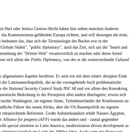
stin Hart oder Jessica Gienow-Hecht haben hier neben manchen Anderen
f das Kommunismus-gefährdete Europa richtete, und will deswegen die erste,
bedeutete das, dass sich die Terminologie des Buches erst in der
"Globale Süden", "public diplomacy", auch das Ziel, sich um die "hearts and
Entstehung der "Dritten Welt" verantwortlich zu machen oder deren Anteil
et sich allein der
Public Diplomacy
, von der er die weiterreichende
Cultural
h allgemeinere Aspekte berühren. Er setzt ein mit dem relativ abrupten Ende
 die Lateinamerikapolitik, die an die vorangehende hoch problematische
ie die
National Security Council Study NSC 68
und vor allem den Koreakrieg.
stische Bedrohung in der Perzeption alles andere überlagerte, erwies sich
ersuchte Washington, im eigenen Sinne, Teilnehmerländer der Konferenzen zu
liche Führer des neuen Afrika, aber die US-Rassenpolitik im eigenen
für entsprechende Reformen. Große Aufmerksamkeit erhält Nassers Ägypten,
er
Alliance for progress (AFP)
wurde das anders und - zumal gegenüber
ith special attention to Latin America; modernization driven development as
tz scheiterte letztlich im Laufe der 1960er Jahre. Auch wenn der Name von