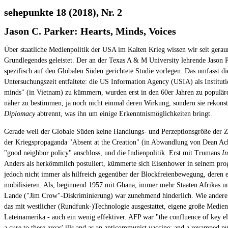
sehepunkte 18 (2018), Nr. 2
Jason C. Parker: Hearts, Minds, Voices
Über staatliche Medienpolitik der USA im Kalten Krieg wissen wir seit gera
Grundlegendes geleistet. Der an der Texas A & M University lehrende Jason 
spezifisch auf den Globalen Süden gerichtete Studie vorlegen. Das umfasst di
Untersuchungszeit entfaltete: die US Information Agency (USIA) als Institut
minds" (in Vietnam) zu kümmern, wurden erst in den 60er Jahren zu populären
näher zu bestimmen, ja noch nicht einmal deren Wirkung, sondern sie rekonst
Diplomacy
abtrennt, was ihn um einige Erkenntnismöglichkeiten bringt.
Gerade weil der Globale Süden keine Handlungs- und Perzeptionsgröße der Zeit
der Kriegspropaganda "Absent at the Creation" (in Abwandlung von Dean Ache
"good neighbor policy" anschloss, und die Indienpolitik. Erst mit Trumans
I
Anders als herkömmlich postuliert, kümmerte sich Eisenhower in seinem p
jedoch nicht immer als hilfreich gegenüber der Blockfreienbewegung, deren 
mobilisieren. Als, beginnend 1957 mit Ghana, immer mehr Staaten Afrikas 
Lande ("Jim Crow"-Diskriminierung) war zunehmend hinderlich. Wie andere g
das mit westlicher (Rundfunk-)Technologie ausgestattet, eigene große Medie
Lateinamerika - auch ein wenig effektiver. AFP war "the confluence of key e
a cure to these areas' ills and as an anticommunist vaccine; and a revamped 