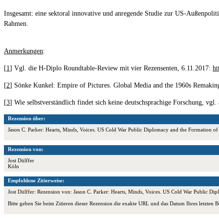
Insgesamt: eine sektoral innovative und anregende Studie zur US-Außenpolitik
Rahmen.
Anmerkungen
:
[
1
] Vgl. die H-Diplo Roundtable-Review mit vier Rezensenten, 6.11.2017:
ht
[
2
] Sönke Kunkel: Empire of Pictures. Global Media and the 1960s Remakin
[
3
] Wie selbstverständlich findet sich keine deutschsprachige Forschung, vg
Rezension über:
Jason C. Parker: Hearts, Minds, Voices. US Cold War Public Diplomacy and the Formation o
Rezension von:
Jost Dülffer
Köln
Empfohlene Zitierweise:
Jost Dülffer: Rezension von: Jason C. Parker: Hearts, Minds, Voices. US Cold War Public D
Bitte geben Sie beim Zitieren dieser Rezension die exakte URL und das Datum Ihres letzten B