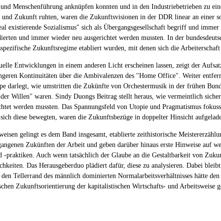
und Menschenführung anknüpfen konnten und in den Industriebetrieben zu einer
 und Zukunft ruhten, waren die Zukunftsvisionen in der DDR linear an einer so
al existierende Sozialismus" sich als Übergangsgesellschaft begriff und immer
ierten und immer wieder neu ausgerichtet werden mussten. In der bundesdeutsch
sspezifische Zukunftsregime etabliert wurden, mit denen sich die Arbeiterschaft 
elle Entwicklungen in einem anderen Licht erscheinen lassen, zeigt der Aufsat
ngeren Kontinuitäten über die Ambivalenzen des "Home Office". Weiter entfer
 darlegt, wie umstritten die Zukünfte von Orchestermusik in der frühen Bund
er Willen" waren. Sindy Duongs Beitrag stellt heraus, wie vermeintlich sicher
chtet werden mussten. Das Spannungsfeld von Utopie und Pragmatismus fokussier
 sich diese bewegten, waren die Zukunftsbezüge in doppelter Hinsicht aufgelad
isen gelingt es dem Band insgesamt, etablierte zeithistorische Meistererzählu
gangenen Zukünften der Arbeit und geben darüber hinaus erste Hinweise auf wei
d -praktiken. Auch wenn tatsächlich der Glaube an die Gestaltbarkeit von Zuku
hkeiten. Das Herausgeberduo plädiert dafür, diese zu analysieren. Dabei bleibt 
 den Tellerrand des männlich dominierten Normalarbeitsverhältnisses hätte den 
tischen Zukunftsorientierung der kapitalistischen Wirtschafts- und Arbeitsweise g