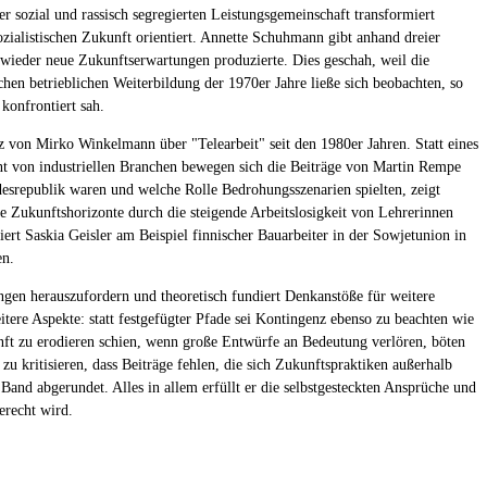
 sozial und rassisch segregierten Leistungsgemeinschaft transformiert
zialistischen Zukunft orientiert. Annette Schuhmann gibt anhand dreier
 wieder neue Zukunftserwartungen produzierte. Dies geschah, weil die
en betrieblichen Weiterbildung der 1970er Jahre ließe sich beobachten, so
konfrontiert sah.
z von Mirko Winkelmann über "Telearbeit" seit den 1980er Jahren. Statt eines
nt von industriellen Branchen bewegen sich die Beiträge von Martin Rempe
esrepublik waren und welche Rolle Bedrohungsszenarien spielten, zeigt
e Zukunftshorizonte durch die steigende Arbeitslosigkeit von Lehrerinnen
t Saskia Geisler am Beispiel finnischer Bauarbeiter in der Sowjetunion in
en.
ngen herauszufordern und theoretisch fundiert Denkanstöße für weitere
tere Aspekte: statt festgefügter Pfade sei Kontingenz ebenso zu beachten wie
nft zu erodieren schien, wenn große Entwürfe an Bedeutung verlören, böten
zu kritisieren, dass Beiträge fehlen, die sich Zukunftspraktiken außerhalb
Band abgerundet. Alles in allem erfüllt er die selbstgesteckten Ansprüche und
erecht wird.