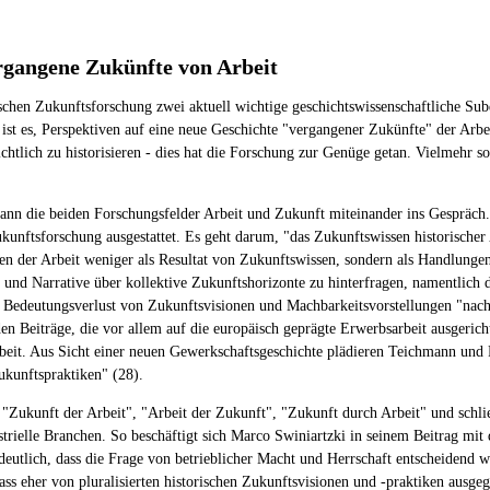
rgangene Zukünfte von Arbeit
hen Zukunftsforschung zwei aktuell wichtige geschichtswissenschaftliche Subd
 ist es, Perspektiven auf eine neue Geschichte "vergangener Zukünfte" der Arb
tlich zu historisieren - dies hat die Forschung zur Genüge getan. Vielmehr sol
ann die beiden Forschungsfelder Arbeit und Zukunft miteinander ins Gespräch. 
ukunftsforschung ausgestattet. Es geht darum, "das Zukunftswissen historische
 der Arbeit weniger als Resultat von Zukunftswissen, sondern als Handlungen
ren und Narrative über kollektive Zukunftshorizonte zu hinterfragen, namentlich
vom Bedeutungsverlust von Zukunftsvisionen und Machbarkeitsvorstellungen "
en Beiträge, die vor allem auf die europäisch geprägte Erwerbsarbeit ausgerich
beit. Aus Sicht einer neuen Gewerkschaftsgeschichte plädieren Teichmann und 
ukunftspraktiken" (28).
: "Zukunft der Arbeit", "Arbeit der Zukunft", "Zukunft durch Arbeit" und schl
strielle Branchen. So beschäftigt sich Marco Swiniartzki in seinem Beitrag mit
tlich, dass die Frage von betrieblicher Macht und Herrschaft entscheidend wa
s eher von pluralisierten historischen Zukunftsvisionen und -praktiken ausgeg