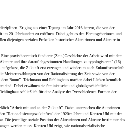
isziplinen. Er ging aus einer Tagung im Jahr 2016 hervor, die von der
eit im 20. Jahrhundert zu eröffnen. Dabei geht es den Herausgeberinnen und
len diejenigen sozialen Praktiken historischer Akteurinnen und Akteure in
Eine praxistheoretisch fundierte (Zeit-)Geschichte der Arbeit wird mit dem
r Akteure und ihre darauf abgestimmten Handlungen zu typologisieren" (16).
 aufgefasst, die Zukunft erst erzeugen und wiederum auch Zukunftsentwürfe
 die Meistererzählungen von der Rationalisierung der Zeit sowie von der
nach dem Boom". Teichmann und Rehlinghaus machen dabei Lücken kenntlich.
tet sind. Dabei erwähnen sie feministische und globalgeschichtliche
Rehlinghaus schließlich für eine Analyse der "verschiedenen Formen der
ießlich "Arbeit mit und an der Zukunft". Dabei untersuchen die Autorinnen
 den "Rationalisierungszukünften" der 1920er Jahre und Karsten Uhl mit der
r. Die jeweilige soziale Position der Akteurinnen und Akteure bestimmte das
angen werden muss. Karsten Uhl zeigt, wie nationalsozialistische