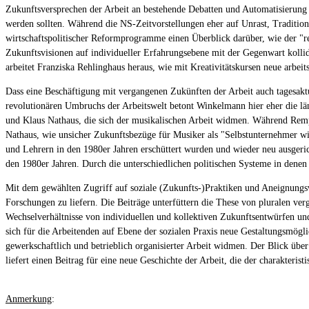
Zukunftsversprechen der Arbeit an bestehende Debatten und Automatisierung 
werden sollten. Während die NS-Zeitvorstellungen eher auf Unrast, Tradition
wirtschaftspolitischer Reformprogramme einen Überblick darüber, wie der "re
Zukunftsvisionen auf individueller Erfahrungsebene mit der Gegenwart kollid
arbeitet Franziska Rehlinghaus heraus, wie mit Kreativitätskursen neue arbeit
Dass eine Beschäftigung mit vergangenen Zukünften der Arbeit auch tagesaktu
revolutionären Umbruchs der Arbeitswelt betont Winkelmann hier eher die lä
und Klaus Nathaus, die sich der musikalischen Arbeit widmen. Während Rempe
Nathaus, wie unsicher Zukunftsbezüge für Musiker als "Selbstunternehmer wid
und Lehrern in den 1980er Jahren erschüttert wurden und wieder neu ausgeri
den 1980er Jahren. Durch die unterschiedlichen politischen Systeme in denen
Mit dem gewählten Zugriff auf soziale (Zukunfts-)Praktiken und Aneignungswe
Forschungen zu liefern. Die Beiträge unterfüttern die These von pluralen ver
Wechselverhältnisse von individuellen und kollektiven Zukunftsentwürfen un
sich für die Arbeitenden auf Ebene der sozialen Praxis neue Gestaltungsmöglic
gewerkschaftlich und betrieblich organisierter Arbeit widmen. Der Blick über
liefert einen Beitrag für eine neue Geschichte der Arbeit, die der charakteris
Anmerkung
: