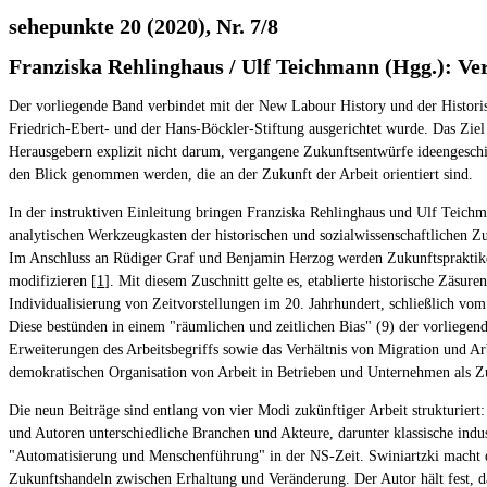
sehepunkte 20 (2020), Nr. 7/8
Franziska Rehlinghaus / Ulf Teichmann (Hgg.): Ve
Der vorliegende Band verbindet mit der New Labour History und der Historisc
Friedrich-Ebert- und der Hans-Böckler-Stiftung ausgerichtet wurde. Das Ziel
Herausgebern explizit nicht darum, vergangene Zukunftsentwürfe ideengeschich
den Blick genommen werden, die an der Zukunft der Arbeit orientiert sind.
In der instruktiven Einleitung bringen Franziska Rehlinghaus und Ulf Teichm
analytischen Werkzeugkasten der historischen und sozialwissenschaftlichen Z
Im Anschluss an Rüdiger Graf und Benjamin Herzog werden Zukunftspraktiken
modifizieren [
1
]. Mit diesem Zuschnitt gelte es, etablierte historische Zäsu
Individualisierung von Zeitvorstellungen im 20. Jahrhundert, schließlich 
Diese bestünden in einem "räumlichen und zeitlichen Bias" (9) der vorliegend
Erweiterungen des Arbeitsbegriffs sowie das Verhältnis von Migration und Ar
demokratischen Organisation von Arbeit in Betrieben und Unternehmen als Z
Die neun Beiträge sind entlang von vier Modi zukünftiger Arbeit strukturiert
und Autoren unterschiedliche Branchen und Akteure, darunter klassische indu
"Automatisierung und Menschenführung" in der NS-Zeit. Swiniartzki macht deu
Zukunftshandeln zwischen Erhaltung und Veränderung. Der Autor hält fest, das