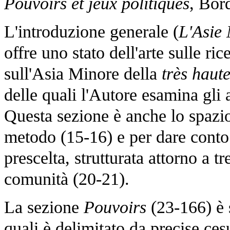
Pouvoirs et jeux politiques
, Bor
L'introduzione generale (
L'Asie
offre uno stato dell'arte sulle r
sull'Asia Minore della
très haut
delle quali l'Autore esamina gli 
Questa sezione è anche lo spazio
metodo (15-16) e per dare conto 
prescelta, strutturata attorno a tr
comunità (20-21).
La sezione
Pouvoirs
(23-166) è s
quali è delimitato da precise ces