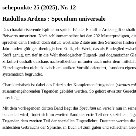
sehepunkte 25 (2025), Nr. 12
Radulfus Ardens : Speculum universale
Das charakterisierende Epitheton spricht Bände. Radulfus Ardens gilt deshalb
Beiworts umstritten. Noch schlimmer: selbst bei den 202 Musterpredigten, di
sprechen dann freilich doch dafür: wörtliche Zitate aus den Sermones finden
Jahrhundert gültigen theologischen Ethik, ein Werk, das als Bindeglied zwis
Stoff genug, um tief in die Welt theologischer Tugend- und dogmatischer Gl
zirkuliert deshalb durchaus nachvollziehbar mitunter auch unter dem mittelal
Einzeltugenden nicht sklavisch am antiken Vorbild orientiert, "sondern eigen
systematisch begründet.
Charakteristisch ist dabei das Prinzip der Komplementärtugenden (
virtutes co
zusammengehörenden Tugenden gebildet werden. So gehört etwa zur Gerechti
umschlägt.
Mit dem vorliegenden dritten Band liegt das
Speculum universale
nun in seine
behandelt wird, findet sich im zweiten Band der erste Teil der speziellen Tu
Tugenden dem zweiten Teil der speziellen Tugendlehre. Darunter werden di
schlechten Gebrauchs der Sprache, in Buch 14 zum guten und schlechten Gebr