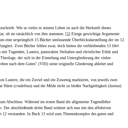
 zuschrieb. Wie so vieles in seinem Leben ist auch die Herkunft dieses
ar, ob sie tatsächlich von ihm stammen. [
1
] Einige gewichtige Argumente
 um eine ursprünglich 15 Bücher umfassende Überblicksdarstellung der im 12.
 fungiert. Zwei Bücher fehlen zwar, doch bieten die verbleibenden 13
libri
 mit Tugenden, Lastern, pastoralem Verhalten und christlicher Ethik und
e Theologe, der sich in der Einteilung und Untergliederung der vielen
reben nach dem Guten" (VIII) seine originelle Gliederung ableitet und
ten Lastern, die ein Zuviel und ein Zuwenig markieren, von jeweils zwei
me Härte (
crudelitas
) und die Milde nicht zu bloßer Nachgiebigkeit (
laxitas
)
 zum Abschluss. Während im ersten Band die allgemeine Tugendlehre
en. Der abschließende dritte Band widmet sich nun mit den affektiven
h 12 verstanden. In Buch 13 wird zum Themenkomplex des guten und