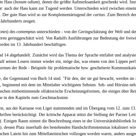
te Hass (
bonum odium
), denen die größte Aufmerksamkeit geschenkt wird. Im
at: auch der Hass kann zur Tugend werden. Unterschieden wird zwischen einem "
nden. Der gute Hass wird so zur Komplementärtugend der
caritas
. Zum Bereich de
 Jahrhunderts zeugen.
iones
) des
contemptus
unterschieden - von der Geringschätzung der Welt und dem
ren geringgeschätzt wird. Von Radulfs Ausführungen zur Bedeutung der freiwi
lorden im 13. Jahrhundert beschäftigen.
14 abgehandelt. Zunächst wird das Thema der Sprache entfaltet und analysiert
 seinen Lesern immer wieder ein, möge das, was einem von den Lippen perlt, 
men der Rede - Beispiele für problematische bzw. gescheiterte Kommunikation
ie Gegenstand von Buch 14 sind. "Für den, der sie gut bewacht, werden sie zu 
, beginnend mit dem im Mittelalter wichtigsten Sehsinn. Seh- und Hörsinn ne
nschen mitbestimmende olfaktorische Erscheinungsformen, die einiges über Rei
se in den Kapiteln zum Geschmackssinn.
hrten, aus der Kartause von Liget stammenden und im Übergang vom 12. zum 13. 
iften berücksichtigt. Der kritische Apparat stützt die Stellung der Pariser Lei
8). Einigen Raum nimmt die Beschreibung eines in der Universitätsbibliothek 
 dessen Platz innerhalb des bestehenden Handschriftenstemmas lokalisiert wird
schen Latein hin zum Mittellateinischen vollzogen worden waren, anders ausged