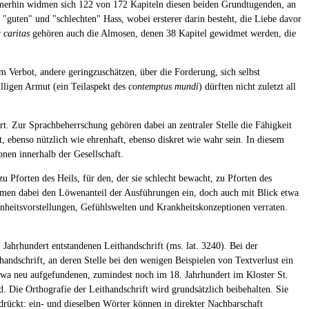
merhin widmen sich 122 von 172 Kapiteln diesen beiden Grundtugenden, an
guten" und "schlechten" Hass, wobei ersterer darin besteht, die Liebe davor
r
caritas
gehören auch die Almosen, denen 38 Kapitel gewidmet werden, die
 Verbot, andere geringzuschätzen, über die Forderung, sich selbst
lligen Armut (ein Teilaspekt des
contemptus mundi
) dürften nicht zuletzt all
. Zur Sprachbeherrschung gehören dabei an zentraler Stelle die Fähigkeit
ebenso nützlich wie ehrenhaft, ebenso diskret wie wahr sein. In diesem
en innerhalb der Gesellschaft.
Pforten des Heils, für den, der sie schlecht bewacht, zu Pforten des
hmen dabei den Löwenanteil der Ausführungen ein, doch auch mit Blick etwa
nheitsvorstellungen, Gefühlswelten und Krankheitskonzeptionen verraten.
Jahrhundert entstandenen Leithandschrift (ms. lat. 3240). Bei der
thandschrift, an deren Stelle bei den wenigen Beispielen von Textverlust ein
Iowa neu aufgefundenen, zumindest noch im 18. Jahrhundert im Kloster St.
. Die Orthografie der Leithandschrift wird grundsätzlich beibehalten. Sie
rückt: ein- und dieselben Wörter können in direkter Nachbarschaft