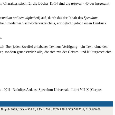
. Charakteristisch für die Bücher 11-14 sind die
arbores
- 40 der insgesamt
secundum ordinem alphabeti
) auf, durch das der Inhalt des
Speculum
 kein modernes Sachwörterverzeichnis, ermöglicht jedoch einen Eindruck
s.
talt über jeden Zweifel erhabener Text zur Verfügung - ein Text, ohne den
, sondern grundsätzlich alle, die sich mit der Geistes- und Kulturgeschichte
out 2011; Radulfus Ardens: Speculum Universale. Libri VII-X (Corpus
out: Brepols 2025, LXX + 924 S., 1 Farb-Abb., ISBN 978-2-503-58673-1, EUR 630,00