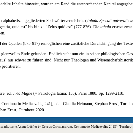
handelte Inhalte hinweist, wurden am Rand die entsprechenden Kapitel angegeben
 alphabetisch gegliederten Sachwörterverzeichnis (
Tabula Speculi univeralis 
gentia, quid est" bis hin zu "Zelus quid est" (777-826). Die
tabula
ersetzt zwar
ten.
d der Quellen (875-917) ermöglichen eine zusätzliche Durchdringung des Texte
 glanzvolles Ende gefunden. Endlich steht nun ein in seiner philologischen Ges
s) nur schwer zu führen sind. Nicht nur Theologen und Wissenschaftshistoriker
 profitieren.
re, ed. J.-P. Migne (= Patrologia latina; 155), Paris 1880, Sp. 1299-2118.
. Continuatio Mediaevalis; 241), edd. Claudia Heimann, Stephan Ernst, Turnh
phan Ernst, Turnhout 2020.
rnst adiuvante Anette Löffler (= Corpus Christianorum. Continuatio Mediaevalis; 241B), Turnh