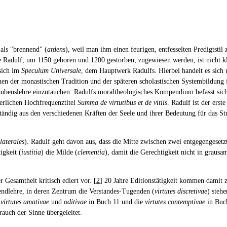
 als "brennend" (
ardens
), weil man ihm einen feurigen, entfesselten Predigtstil
e Radulf, um 1150 geboren und 1200 gestorben, zugewiesen werden, ist nicht kl
 sich im
Speculum Universale
, dem Hauptwerk Radulfs. Hierbei handelt es sich
chen der monastischen Tradition und der späteren scholastischen Systembildung
aubenslehre einzutauchen. Radulfs moraltheologisches Kompendium befasst sich
terlichen Hochfrequenztitel
Summa de virtutibus et de vitiis
. Radulf ist der erst
ständig aus den verschiedenen Kräften der Seele und ihrer Bedeutung für das St
llaterales
). Radulf geht davon aus, dass die Mitte zwischen zwei entgegengesetz
gkeit (
iustitia
) die Milde (
clementia
), damit die Gerechtigkeit nicht in grausa
r Gesamtheit kritisch ediert vor. [
2
] 20 Jahre Editionstätigkeit kommen damit
gendlehre, in deren Zentrum die Verstandes-Tugenden (
virtutes discretivae
) steh
e
virtutes amativae
und
oditivae
in Buch 11 und die
virtutes contemptivae
in Buc
auch der Sinne übergeleitet.