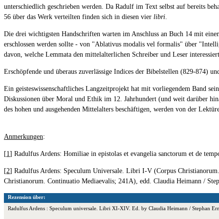
unterschiedlich geschrieben werden. Da Radulf im Text selbst auf bereits be
56 über das Werk verteilten finden sich in diesen vier
libri
.
Die drei wichtigsten Handschriften warten im Anschluss an Buch 14 mit einem
erschlossen werden sollte - von "Ablativus modalis vel formalis" über "Intelli
davon, welche Lemmata den mittelalterlichen Schreiber und Leser interessier
Erschöpfende und überaus zuverlässige Indices der Bibelstellen (829-874) un
Ein geisteswissenschaftliches Langzeitprojekt hat mit vorliegendem Band sein
Diskussionen über Moral und Ethik im 12. Jahrhundert (und weit darüber hinau
des hohen und ausgehenden Mittelalters beschäftigen, werden von der Lektüre
Anmerkungen
:
[
1
] Radulfus Ardens: Homiliae in epistolas et evangelia sanctorum et de tempo
[
2
] Radulfus Ardens: Speculum Universale. Libri I-V (Corpus Christianorum
Christianorum. Continuatio Mediaevalis; 241A), edd. Claudia Heimann / Ste
Rezension über:
Radulfus Ardens : Speculum universale. Libri XI-XIV. Ed. by Claudia Heimann / Stephan E