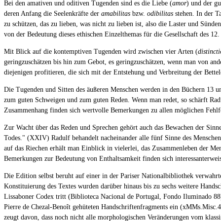
Bei den amativen und oditiven Tugenden sind es die Liebe (
amor
) und der gu
deren Anfang die Seelenkräfte der
amabilitas
bzw.
odibilitas
stehen. In der T
zu schützen, das zu lieben, was nicht zu lieben ist, also die Laster und Sü
von der Bedeutung dieses ethischen Einzelthemas für die Gesellschaft des 12.
Mit Blick auf die kontemptiven Tugenden wird zwischen vier Arten (
distinct
geringzuschätzen bis hin zum Gebot, es geringzuschätzen, wenn man von ande
diejenigen profitieren, die sich mit der Entstehung und Verbreitung der Bette
Die Tugenden und Sitten des äußeren Menschen werden in den Büchern 13 und 
zum guten Schweigen und zum guten Reden. Wenn man redet, so schärft Radulf
Zusammenhang finden sich wertvolle Bemerkungen zu allen möglichen Fehlfor
Zur Wacht über das Reden und Sprechen gehört auch das Bewachen der Sinne, d
Todes." (XXIV) Radulf behandelt nacheinander alle fünf Sinne des Menschen
auf das Riechen erhält man Einblick in vielerlei, das Zusammenleben der Me
Bemerkungen zur Bedeutung von Enthaltsamkeit finden sich interessanterwei
Die Edition selbst beruht auf einer in der Pariser Nationalbibliothek verwa
Konstituierung des Textes wurden darüber hinaus bis zu sechs weitere Handschr
Lissaboner Codex tritt (Biblioteca Nacional de Portugal, Fondo Iluminado 8
Pierre de Chezal-Benoît gehüteten Handschriftenfragments ein (xMMs.Misc.4),
zeugt davon, dass noch nicht alle morphologischen Veränderungen vom klassi