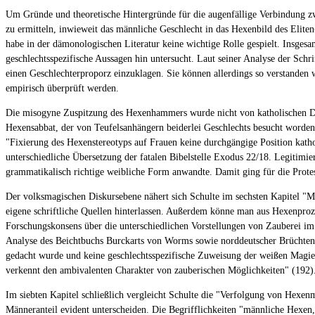
Um Gründe und theoretische Hintergründe für die augenfällige Verbindung zw
zu ermitteln, inwieweit das männliche Geschlecht in das Hexenbild des Eliten
habe in der dämonologischen Literatur keine wichtige Rolle gespielt. Insge
geschlechtsspezifische Aussagen hin untersucht. Laut seiner Analyse der Schr
einen Geschlechterproporz einzuklagen. Sie können allerdings so verstanden w
empirisch überprüft werden.
Die misogyne Zuspitzung des Hexenhammers wurde nicht von katholischen Dämo
Hexensabbat, der von Teufelsanhängern beiderlei Geschlechts besucht worde
"Fixierung des Hexenstereotyps auf Frauen keine durchgängige Position kathol
unterschiedliche Übersetzung der fatalen Bibelstelle Exodus 22/18. Legitim
grammatikalisch richtige weibliche Form anwandte. Damit ging für die Protes
Der volksmagischen Diskursebene nähert sich Schulte im sechsten Kapitel "M
eigene schriftliche Quellen hinterlassen. Außerdem könne man aus Hexenpro
Forschungskonsens über die unterschiedlichen Vorstellungen von Zauberei i
Analyse des Beichtbuchs Burckarts von Worms sowie norddeutscher Brüchtenre
gedacht wurde und keine geschlechtsspezifische Zuweisung der weißen Magie 
verkennt den ambivalenten Charakter von zauberischen Möglichkeiten" (192)
Im siebten Kapitel schließlich vergleicht Schulte die "Verfolgung von Hexe
Männeranteil evident unterscheiden. Die Begrifflichkeiten "männliche Hexe