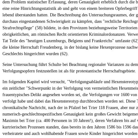
dem Problem statistischer Erfassung, deren Genauigkeit erheblich durch die b
eine reine Hinrichtungsstatistik ab und geht von einem breiteren Opferbegriff
lebend überstanden hatten. Die Beschreibung des Untersuchungsraumes, der g
durchaus eingestandenen Schwierigkeit zu kämpfen, dass "rechtliche Reichsgre
Strafrechtspflege" (58) bildete, in den Provinzen beziehungsweise Territori
obrigkeitlichen, am römischen Recht orientierten Kriminalordonanzen. Verwech
Tat Teile des "heutigen Luxemburgs, Belgiens und Frankreichs" umfasste (6
die kleine Herrschaft Freudenberg, in der bislang keine Hexenprozesse nach
Geschlechts hingerichtet wurden (62).
Seine Untersuchung führt Schulte bei Beachtung regionaler Varianzen zu dem i
Verfolgungsopfern festzustellen ist als für protestantische Herrschaftsgebiete.
Im folgenden Kapitel wird versucht, "Verfolgungsabläufe und Hexenstereoty
ein zeitlicher "Schwerpunkt in der Verfolgung von vermeintlichen Hexenmeist
frauentypisches Delikt angesehen worden sei, die Verfolgungen vor 1600 von
verfolgt habe und dabei das Hexenstereotyp durchbrochen worden sei. Diese 
chronikalische Nachricht, nach der in Pfalzel bei Trier 118 Frauen, aber nur
numerisch-geschlechtsspezifischen Genauigkeit kein großes Gewicht beigemess
Maximin bei Trier (ca. 400 Personen in 10 Jahren!), deren Verfahren bis auf
kurtrierischen Prozessen standen, dass bereits in den Jahren 1586 bis 1596 da
verheiratete und auch wohlhabende Frauen sowie Kinder hingerichtet worden 