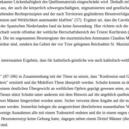
ekannte Lückenhaftigkeit des Quellenmaterials eingeschränkt wird. Deshalb möc
 aus, der auch die körperlich schwergeschädigten, stigmatisierten und gesellsch
eltenden Rechtsprinzipien und der nach Territorien gegliederten Hexenverfolg
nzen und Wirklichkeit auseinander klafften" (57). Ergänzt sei, dass die Caroli
en der Spanischen Niederlanden fand sie keine Anwendung. Hier richtete sich d
selt wurde offenbar der weltliche Herrschaftsbereich des Trierer Kurfürsten (
2). Die im sogenannten Hexenregister des maximinischen Amtmanns Claudius M
weisbar sind, sondern das Gebiet der vor Trier gelegenen Reichsabtei St. Maxi
nteressanten Ergebnis, dass für katholisch-geistliche wie auch katholisch-weltl
p" (87-106) in Zusammenhang mit der These zu setzen, dass "Konfession und G
ern" ermittelt und die Midelfort-These überprüft werden. Schulte kommt zu dem
 einem deutlichen Übergewicht an weiblichen Opfern geprägt gewesen seien, ma
Thesen stützt Schulte unter anderem mit dem Hinweis auf die angeblich quelle
 zwei Männer hingerichtet worden seien. Sicher verweist diese Angabe auf die 
en werden. Immerhin belegen die ausgezeichnet überlieferten massenhaften Ver
 wenige Ausnahmen alle mit einem Todesurteil endeten und die in einem engen s
s Hexenstereotyp keine Geltung hatte, dagegen neben einem Drittel Männer (die 
sind.