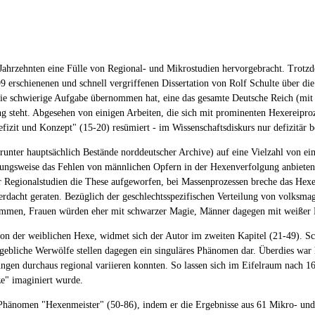
 Jahrzehnten eine Fülle von Regional- und Mikrostudien hervorgebracht. Trot
999 erschienenen und schnell vergriffenen Dissertation von Rolf Schulte über d
ie schwierige Aufgabe übernommen hat, eine das gesamte Deutsche Reich (mit 
 steht. Abgesehen von einigen Arbeiten, die sich mit prominenten Hexereiproz
efizit und Konzept" (15-20) resümiert - im Wissenschaftsdiskurs nur defizitär 
unter hauptsächlich Bestände norddeutscher Archive) auf eine Vielzahl von ein
ehungsweise das Fehlen von männlichen Opfern in der Hexenverfolgung anbieten,
er Regionalstudien die These aufgeworfen, bei Massenprozessen breche das Hex
dacht geraten. Bezüglich der geschlechtsspezifischen Verteilung von volksm
mmen, Frauen würden eher mit schwarzer Magie, Männer dagegen mit weißer M
ion der weiblichen Hexe, widmet sich der Autor im zweiten Kapitel (21-49). 
bliche Werwölfe stellen dagegen ein singuläres Phänomen dar. Überdies war h
ngen durchaus regional variieren konnten. So lassen sich im Eifelraum nach 
ze" imaginiert wurde.
s Phänomen "Hexenmeister" (50-86), indem er die Ergebnisse aus 61 Mikro- und