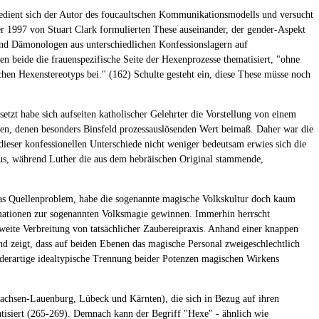
bedient sich der Autor des foucaultschen Kommunikationsmodells und versucht
der 1997 von Stuart Clark formulierten These auseinander, der gender-Aspekt
und Dämonologen aus unterschiedlichen Konfessionslagern auf
en beide die frauenspezifische Seite der Hexenprozesse thematisiert, "ohne
chen Hexenstereotyps bei." (162) Schulte gesteht ein, diese These müsse noch
zt habe sich aufseiten katholischer Gelehrter die Vorstellung von einem
en, denen besonders Binsfeld prozessauslösenden Wert beimaß. Daher war die
dieser konfessionellen Unterschiede nicht weniger bedeutsam erwies sich die
nus, während Luther die aus dem hebräischen Original stammende,
 das Quellenproblem, habe die sogenannte magische Volkskultur doch kaum
rmationen zur sogenannten Volksmagie gewinnen. Immerhin herrscht
eite Verbreitung von tatsächlicher Zaubereipraxis. Anhand einer knappen
d zeigt, dass auf beiden Ebenen das magische Personal zweigeschlechtlich
 derartige idealtypische Trennung beider Potenzen magischen Wirkens
Sachsen-Lauenburg, Lübeck und Kärnten), die sich in Bezug auf ihren
isiert (265-269). Demnach kann der Begriff "Hexe" - ähnlich wie