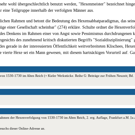
ehr wohl übergeschlechtlich benutzt werden, "Hexenmeister" bezeichnet hinge
 eine Teilgruppe innerhalb der verfolgten Männer aus.
eitlichen Rahmen und betont die Bedeutung des Hexensabbatparadigmas, das sein
ge einer Gesellschaft scheinbar" (274) erkläre. Schulte ordnet die Hexenverfo
 des Denkens im Rahmen einer von Angst sowie Pessimismus durchdrungenen kris
esichts des zunehmend kritisch diskutierten Begriffs "Sozialdisziplinierung" 
es gerade in der interessierten Öffentlichkeit weitverbreiteten Klischees, Hex
ede vierte Hexe sei ein Mann gewesen, mit diesem hartnäckigen Vorurteil auf. Ga
 1530-1730 im Alten Reich (= Kieler Werkstücke. Reihe G: Beiträge zur Frühen Neuzeit; Bd. 1)
ahmen der Hexenverfolgung von 1530-1730 im Alten Reich, 2. erg. Auflage, Frankfurt a.M. [u.a.
esuchs dieser Online-Adresse an.