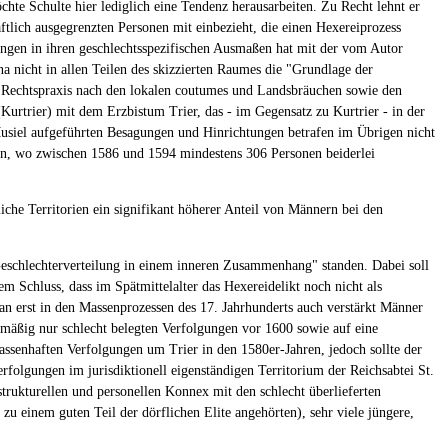
hte Schulte hier lediglich eine Tendenz herausarbeiten. Zu Recht lehnt er
aftlich ausgegrenzten Personen mit einbezieht, die einen Hexereiprozess
ungen in ihren geschlechtsspezifischen Ausmaßen hat mit der vom Autor
na nicht in allen Teilen des skizzierten Raumes die "Grundlage der
ie Rechtspraxis nach den lokalen coutumes und Landsbräuchen sowie den
Kurtrier) mit dem Erzbistum Trier, das - im Gegensatz zu Kurtrier - in der
usiel aufgeführten Besagungen und Hinrichtungen betrafen im Übrigen nicht
min, wo zwischen 1586 und 1594 mindestens 306 Personen beiderlei
iche Territorien ein signifikant höherer Anteil von Männern bei den
eschlechterverteilung in einem inneren Zusammenhang" standen. Dabei soll
 Schluss, dass im Spätmittelalter das Hexereidelikt noch nicht als
n erst in den Massenprozessen des 17. Jahrhunderts auch verstärkt Männer
nmäßig nur schlecht belegten Verfolgungen vor 1600 sowie auf eine
massenhaften Verfolgungen um Trier in den 1580er-Jahren, jedoch sollte der
folgungen im jurisdiktionell eigenständigen Territorium der Reichsabtei St.
trukturellen und personellen Konnex mit den schlecht überlieferten
zu einem guten Teil der dörflichen Elite angehörten), sehr viele jüngere,