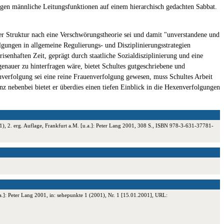
gen männliche Leitungsfunktionen auf einem hierarchisch gedachten Sabbat.
er Struktur nach eine Verschwörungstheorie sei und damit "unverstandene und
lgungen in allgemeine Regulierungs- und Disziplinierungsstrategien
enhaften Zeit, geprägt durch staatliche Sozialdisziplinierung und eine
genauer zu hinterfragen wäre, bietet Schultes gutgeschriebene und
enverfolgung sei eine reine Frauenverfolgung gewesen, muss Schultes Arbeit
nz nebenbei bietet er überdies einen tiefen Einblick in die Hexenverfolgungen
, 2. erg. Auflage, Frankfurt a.M. [u.a.]: Peter Lang 2001, 308 S., ISBN 978-3-631-37781-
]: Peter Lang 2001, in: sehepunkte 1 (2001), Nr. 1 [15.01.2001], URL: