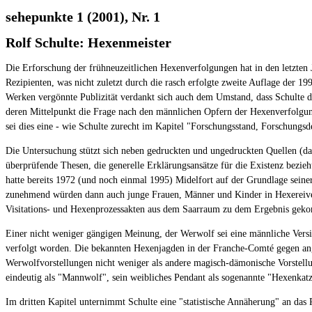
sehepunkte 1 (2001), Nr. 1
Rolf Schulte: Hexenmeister
Die Erforschung der frühneuzeitlichen Hexenverfolgungen hat in den letzten
Rezipienten, was nicht zuletzt durch die rasch erfolgte zweite Auflage der 1
Werken vergönnte Publizität verdankt sich auch dem Umstand, dass Schulte d
deren Mittelpunkt die Frage nach den männlichen Opfern der Hexenverfolgung
sei dies eine - wie Schulte zurecht im Kapitel "Forschungsstand, Forschungsd
Die Untersuchung stützt sich neben gedruckten und ungedruckten Quellen (dar
überprüfende Thesen, die generelle Erklärungsansätze für die Existenz bezi
hatte bereits 1972 (und noch einmal 1995) Midelfort auf der Grundlage sein
zunehmend würden dann auch junge Frauen, Männer und Kinder in Hexereiver
Visitations- und Hexenprozessakten aus dem Saarraum zu dem Ergebnis geko
Einer nicht weniger gängigen Meinung, der Werwolf sei eine männliche Vers
verfolgt worden. Die bekannten Hexenjagden in der Franche-Comté gegen ange
Werwolfvorstellungen nicht weniger als andere magisch-dämonische Vorstellu
eindeutig als "Mannwolf", sein weibliches Pendant als sogenannte "Hexenkat
Im dritten Kapitel unternimmt Schulte eine "statistische Annäherung" an da