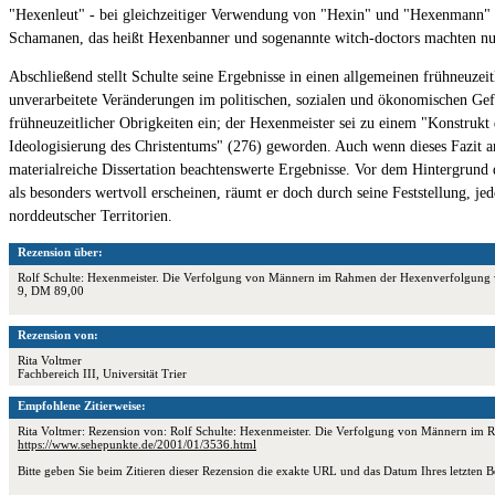
"Hexenleut" - bei gleichzeitiger Verwendung von "Hexin" und "Hexenmann" s
Schamanen, das heißt Hexenbanner und sogenannte witch-doctors machten nur
Abschließend stellt Schulte seine Ergebnisse in einen allgemeinen frühneuz
unverarbeitete Veränderungen im politischen, sozialen und ökonomischen Gefü
frühneuzeitlicher Obrigkeiten ein; der Hexenmeister sei zu einem "Konstrukt
Ideologisierung des Christentums" (276) geworden. Auch wenn dieses Fazit ang
materialreiche Dissertation beachtenswerte Ergebnisse. Vor dem Hintergrund d
als besonders wertvoll erscheinen, räumt er doch durch seine Feststellung, j
norddeutscher Territorien.
Rezension über:
Rolf Schulte: Hexenmeister. Die Verfolgung von Männern im Rahmen der Hexenverfolgung von
9, DM 89,00
Rezension von:
Rita Voltmer
Fachbereich III, Universität Trier
Empfohlene Zitierweise:
Rita Voltmer: Rezension von: Rolf Schulte: Hexenmeister. Die Verfolgung von Männern im R
https://www.sehepunkte.de/2001/01/3536.html
Bitte geben Sie beim Zitieren dieser Rezension die exakte URL und das Datum Ihres letzten B