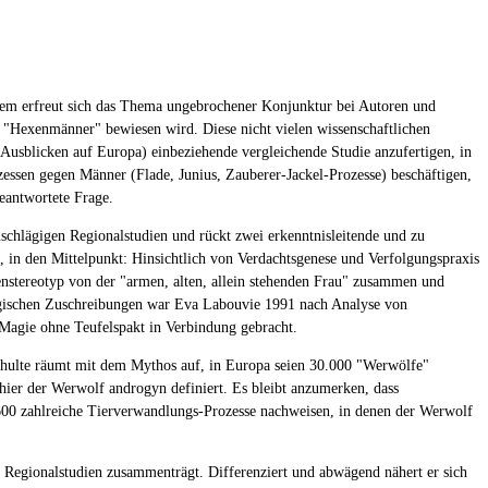
zdem erfreut sich das Thema ungebrochener Konjunktur bei Autoren und
ie "Hexenmänner" bewiesen wird. Diese nicht vielen wissenschaftlichen
Ausblicken auf Europa) einbeziehende vergleichende Studie anzufertigen, in
essen gegen Männer (Flade, Junius, Zauberer-Jackel-Prozesse) beschäftigen,
beantwortete Frage.
schlägigen Regionalstudien und rückt zwei erkenntnisleitende und zu
 in den Mittelpunkt: Hinsichtlich von Verdachtsgenese und Verfolgungspraxis
enstereotyp von der "armen, alten, allein stehenden Frau" zusammen und
agischen Zuschreibungen war Eva Labouvie 1991 nach Analyse von
agie ohne Teufelspakt in Verbindung gebracht.
Schulte räumt mit dem Mythos auf, in Europa seien 30.000 "Werwölfe"
ier der Werwolf androgyn definiert. Es bleibt anzumerken, dass
1600 zahlreiche Tierverwandlungs-Prozesse nachweisen, in denen der Werwolf
 Regionalstudien zusammenträgt. Differenziert und abwägend nähert er sich