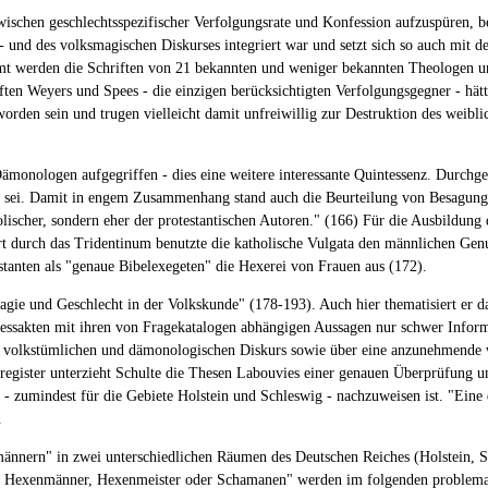
ischen geschlechtsspezifischer Verfolgungsrate und Konfession aufzuspüren, 
- und des volksmagischen Diskurses integriert war und setzt sich so auch mit 
samt werden die Schriften von 21 bekannten und weniger bekannten Theologen 
iften Weyers und Spees - die einzigen berücksichtigten Verfolgungsgegner - hätt
orden sein und trugen vielleicht damit unfreiwillig zur Destruktion des weibli
nologen aufgegriffen - dies eine weitere interessante Quintessenz. Durchgeset
n sei. Damit in engem Zusammenhang stand auch die Beurteilung von Besagung
ischer, sondern eher der protestantischen Autoren." (166) Für die Ausbildung 
iert durch das Tridentinum benutzte die katholische Vulgata den männlichen Ge
tanten als "genaue Bibelexegeten" die Hexerei von Frauen aus (172).
agie und Geschlecht in der Volkskunde" (178-193). Auch hier thematisiert er
zessakten mit ihren von Fragekatalogen abhängigen Aussagen nur schwer Info
m volkstümlichen und dämonologischen Diskurs sowie über eine anzunehmende w
gister unterzieht Schulte die Thesen Labouvies einer genauen Überprüfung un
- zumindest für die Gebiete Holstein und Schleswig - nachzuweisen ist. "Eine
.
nmännern" in zwei unterschiedlichen Räumen des Deutschen Reiches (Holstein, 
n, Hexenmänner, Hexenmeister oder Schamanen" werden im folgenden problemat