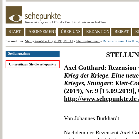
START
ABONNEMENT
ÜBER UNS
REDAKTION
BEIRAT
R
Sie sind hier:
Start
-
Ausgabe 19 (2019), Nr. 11
-
Stellungnahmen
-
Rezension von "Der Krie
STELLU
Stellungnahme
Unterstützen Sie die sehepunkte
Axel Gotthard: Rezension
Krieg der Kriege. Eine neu
Krieges, Stuttgart: Klett-Co
(2019), Nr. 9 [15.09.2019]
http://www.sehepunkte.de
Von Johannes Burkhardt
Nachdem der Rezensent Axel Got