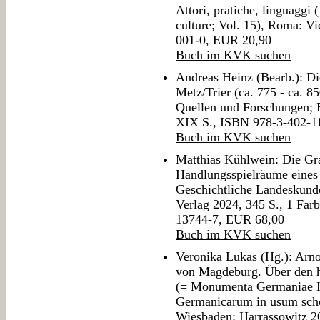
Attori, pratiche, linguaggi
culture; Vol. 15), Roma: V
001-0, EUR 20,90
Buch im KVK suchen
Andreas Heinz (Bearb.): Di
Metz/Trier (ca. 775 - ca. 8
Quellen und Forschungen; 
XIX S., ISBN 978-3-402-1
Buch im KVK suchen
Matthias Kühlwein: Die Gra
Handlungsspielräume eines 
Geschichtliche Landeskunde;
Verlag 2024, 345 S., 1 Far
13744-7, EUR 68,00
Buch im KVK suchen
Veronika Lukas (Hg.): Arn
von Magdeburg. Über den h
(= Monumenta Germaniae Hi
Germanicarum in usum sch
Wiesbaden: Harrassowitz 2