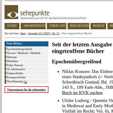
START
ABONNEMENT
ÜBER UNS
REDAKTION
BEIRAT
R
Sie sind hier:
Start
-
Ausgabe 25 (2025), Nr. 11
-
Neu eingetroffene Bücher
Seit der letzten Ausgab
Neue Bücher
Epochenübergreifend
eingetroffene Bücher
Theorie / Methode / Didaktik
Altertum
Epochenübergreifend
Mittelalter
Frühe Neuzeit
19. Jahrhundert
Niklas Konzen: Das Einho
Zeitgeschichte
eines Stadtsymbols (= Verö
Kunstgeschichte
Schwäbisch Gmünd; Bd. 19
Druckfassung
143 S., 109 Farb-Abb., I
Unterstützen Sie die sehepunkte
Buch im KVK suchen
Ulrike Ludwig / Quentin Ve
in Medieval and Early Mode
Vielfalt im Recht; Vol. 6)