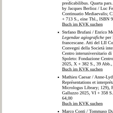
predicabilibus. Quarta pars.
by Jacques Berlioz / Luc Fe
Continuatio Mediaevalis; 
+ 713 S., eine Tbl., ISBN
Buch im KVK suchen
Stefano Brufani / Enrico Me
Legendae agiografiche
per 
francescane. Atti del LII C
Convegni della Società inter
Centro interuniversitario di
Spoleto: Fondazione Centro 
2025, X + 382 S., 39 Abb.
Buch im KVK suchen
Mathieu Caesar / Anne-Lydi
Représentations et interprét
Micrologus Library; 129), 
Galluzzo 2025, VI + 358 
64,00
Buch im KVK suchen
Marco Conti / Tommaso Dura