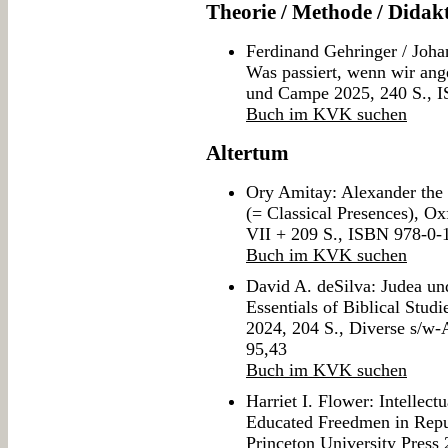
Theorie / Methode / Didak
Ferdinand Gehringer / Joha
Was passiert, wenn wir an
und Campe 2025, 240 S., 
Buch im KVK suchen
Altertum
Ory Amitay: Alexander the 
(= Classical Presences), Ox
VII + 209 S., ISBN 978-0
Buch im KVK suchen
David A. deSilva: Judea u
Essentials of Biblical Stud
2024, 204 S., Diverse s/w
95,43
Buch im KVK suchen
Harriet I. Flower: Intellect
Educated Freedmen in Repu
Princeton University Press 