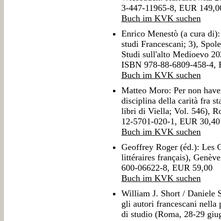
3-447-11965-8, EUR 149,0
Buch im KVK suchen
Enrico Menestò (a cura di):
studi Francescani; 3), Spol
Studi sull'alto Medioevo 20
ISBN 978-88-6809-458-4,
Buch im KVK suchen
Matteo Moro: Per non haver
disciplina della carità fra 
libri di Viella; Vol. 546),
12-5701-020-1, EUR 30,40
Buch im KVK suchen
Geoffrey Roger (éd.): Les 
littéraires français), Genè
600-06622-8, EUR 59,00
Buch im KVK suchen
William J. Short / Daniele S
gli autori francescani nella
di studio (Roma, 28-29 giu