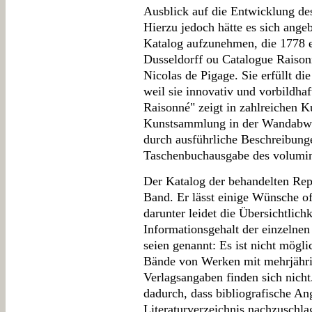
Ausblick auf die Entwicklung des
Hierzu jedoch hätte es sich ange
Katalog aufzunehmen, die 1778 e
Dusseldorff ou Catalogue Raisonné
Nicolas de Pigage. Sie erfüllt d
weil sie innovativ und vorbildhaf
Raisonné" zeigt in zahlreichen K
Kunstsammlung in der Wandabwic
durch ausführliche Beschreibunge
Taschenbuchausgabe des volumi
Der Katalog der behandelten Rep
Band. Er lässt einige Wünsche of
darunter leidet die Übersichtlichk
Informationsgehalt der einzelnen
seien genannt: Es ist nicht mögli
Bände von Werken mit mehrjähri
Verlagsangaben finden sich nich
dadurch, dass bibliografische An
Literaturverzeichnis nachzuschla