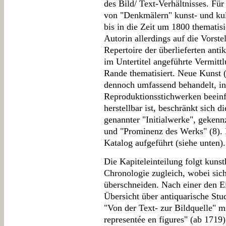
des Bild/ Text-Verhältnisses. Für 
von "Denkmälern" kunst- und kul
bis in die Zeit um 1800 thematisi
Autorin allerdings auf die Vorste
Repertoire der überlieferten an
im Untertitel angeführte Vermitt
Rande thematisiert. Neue Kunst 
dennoch umfassend behandelt, in
Reproduktionsstichwerken beeinflu
herstellbar ist, beschränkt sich 
genannter "Initialwerke", gekenn
und "Prominenz des Werks" (8). 
Katalog aufgeführt (siehe unten).
Die Kapiteleinteilung folgt kunst
Chronologie zugleich, wobei sich
überschneiden. Nach einer den Ei
Übersicht über antiquarische Stud
"Von der Text- zur Bildquelle" mi
representée en figures" (ab 171