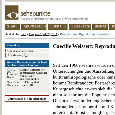
START
ABONNEMENT
ÜBER UNS
REDAKTION
BEIRAT
R
Sie sind hier:
Start
-
Ausgabe 2 (2002), Nr. 1
-
Rezension von: Reproduktionsstichwerke
Caecilie Weissert: Reprod
Rezension
Kommentar schreiben
Druckfassung
Weitere Rezensionen zu Büchern
Seit den 1960er-Jahren wurden d
der Autorinnen / Autoren:
Caecilie Weissert
: Die
Untersuchungen und Ausstellung
kunstreichste Kunst der
Künste. Zur
kulturanthropologische oder kun
niederländischen
Malerei im 16. Jahrhundert,
kommt Rembrandt zu Posterehren
München: Hirmer 2011
Kunstgeschichte erwies sich die 
nicht so sehr um die Popularisie
Unterstützen Sie die sehepunkte
Diskurse etwa in der englischen 
Jahrhunderts. Ikonografie und K
untersucht. So ist es möglich, d