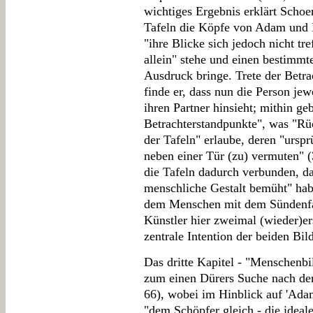
wichtiges Ergebnis erklärt Schoe
Tafeln die Köpfe von Adam und 
"ihre Blicke sich jedoch nicht tre
allein" stehe und einen bestimmt
Ausdruck bringe. Trete der Betrac
finde er, dass nun die Person jew
ihren Partner hinsieht; mithin g
Betrachterstandpunkte", was "R
der Tafeln" erlaube, deren "ursp
neben einer Tür (zu) vermuten" (
die Tafeln dadurch verbunden, da
menschliche Gestalt bemüht" habe;
dem Menschen mit dem Sündenfal
Künstler hier zweimal (wieder)ers
zentrale Intention der beiden Bil
Das dritte Kapitel - "Menschenbil
zum einen Dürers Suche nach de
66), wobei im Hinblick auf 'Adam
"dem Schöpfer gleich - die ideale