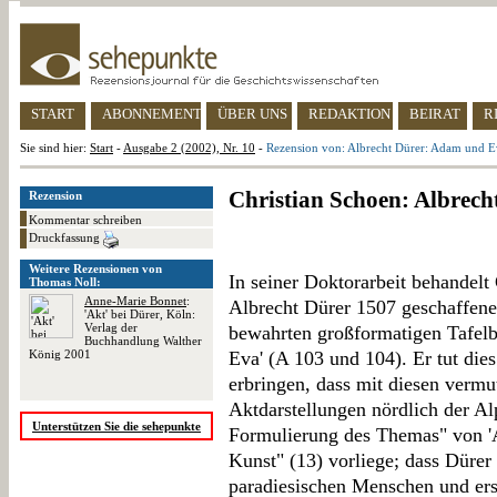
START
ABONNEMENT
ÜBER UNS
REDAKTION
BEIRAT
R
Sie sind hier:
Start
-
Ausgabe 2 (2002), Nr. 10
-
Rezension von: Albrecht Dürer: Adam und E
Christian Schoen: Albrec
Rezension
Kommentar schreiben
Druckfassung
Weitere Rezensionen von
In seiner Doktorarbeit behandelt
Thomas Noll:
Anne-Marie Bonnet
:
Albrecht Dürer 1507 geschaffene
'Akt' bei Dürer, Köln:
Verlag der
bewahrten großformatigen Tafelb
Buchhandlung Walther
König 2001
Eva' (A 103 und 104). Er tut di
erbringen, dass mit diesen vermu
Aktdarstellungen nördlich der Al
Unterstützen Sie die sehepunkte
Formulierung des Themas" von '
Kunst" (13) vorliege; dass Dürer 
paradiesischen Menschen und erst