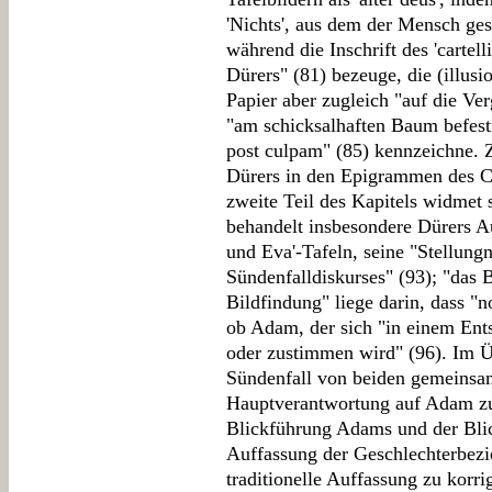
'Nichts', aus dem der Mensch ges
während die Inschrift des 'cartel
Dürers" (81) bezeuge, die (illusi
Papier aber zugleich "auf die Ver
"am schicksalhaften Baum befesti
post culpam" (85) kennzeichne. 
Dürers in den Epigrammen des C
zweite Teil des Kapitels widmet
behandelt insbesondere Dürers 
und Eva'-Tafeln, seine "Stellung
Sündenfalldiskurses" (93); "das 
Bildfindung" liege darin, dass "n
ob Adam, der sich "in einem Ent
oder zustimmen wird" (96). Im Ü
Sündenfall von beiden gemeinsa
Hauptverantwortung auf Adam zu 
Blickführung Adams und der Blic
Auffassung der Geschlechterbezie
traditionelle Auffassung zu korri