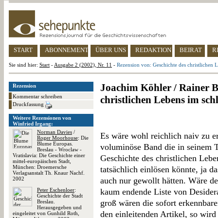
START
ABONNEMENT
ÜBER UNS
REDAKTION
BEIRAT
R
Sie sind hier:
Start
-
Ausgabe 2 (2002), Nr. 11
-
Rezension von: Geschichte des christlichen 
Joachim Köhler / Rainer B
Rezension
Kommentar schreiben
christlichen Lebens im sc
Druckfassung
Weitere Rezensionen von
Winfried Irgang:
Norman Davies
/
Es wäre wohl reichlich naiv zu e
Roger Moorhouse
: Die
Blume Europas.
voluminöse Band die in seinem T
Breslau - Wroclaw -
Vratislavia: Die Geschichte einer
Geschichte des christlichen Lebe
mittel-europäischen Stadt,
München: Droemersche
tatsächlich einlösen könnte, ja da
Verlagsanstalt Th. Knaur Nachf.
2002
auch nur gewollt hätten. Wäre 
Peter Eschenloer
:
kaum endende Liste von Desider
Geschichte der Stadt
groß wären die sofort erkennbar
Breslau.
Herausgegeben und
den einleitenden Artikel, so wird
eingeleitet von Gunhild Roth,