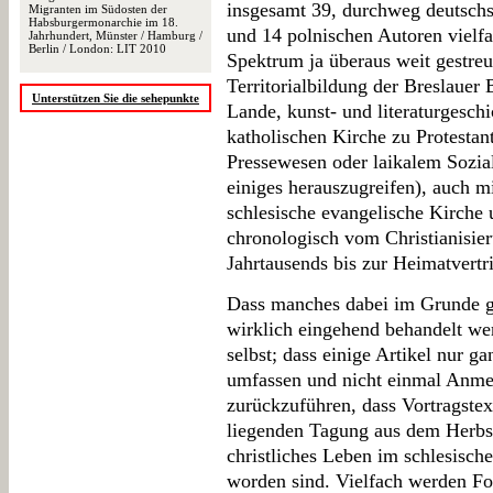
insgesamt 39, durchweg deutschs
Migranten im Südosten der
Habsburgermonarchie im 18.
und 14 polnischen Autoren vielf
Jahrhundert, Münster / Hamburg /
Berlin / London: LIT 2010
Spektrum ja überaus weit gestreut
Territorialbildung der Breslauer
Unterstützen Sie die sehepunkte
Lande, kunst- und literaturgeschi
katholischen Kirche zu Protestan
Pressewesen oder laikalem Sozia
einiges herauszugreifen), auch m
schlesische evangelische Kirche 
chronologisch vom Christianisie
Jahrtausends bis zur Heimatvertr
Dass manches dabei im Grunde g
wirklich eingehend behandelt we
selbst; dass einige Artikel nur g
umfassen und nicht einmal Anmer
zurückzuführen, dass Vortragste
liegenden Tagung aus dem Herbs
christliches Leben im schlesisch
worden sind. Vielfach werden Fo