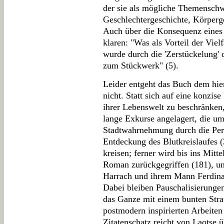
der sie als mögliche Themenschw
Geschlechtergeschichte, Körperg
Auch über die Konsequenz eines 
klaren: "Was als Vorteil der Viel
wurde durch die 'Zerstückelung' 
zum Stückwerk" (5).
Leider entgeht das Buch dem hier
nicht. Statt sich auf eine konzis
ihrer Lebenswelt zu beschränken
lange Exkurse angelagert, die u
Stadtwahrnehmung durch die Pers
Entdeckung des Blutkreislaufes (3
kreisen; ferner wird bis ins Mitt
Roman zurückgegriffen (181), u
Harrach und ihrem Mann Ferdinan
Dabei bleiben Pauschalisierungen
das Ganze mit einem bunten Strau
postmodern inspirierten Arbeiten
Zitatenschatz reicht von Laotse 