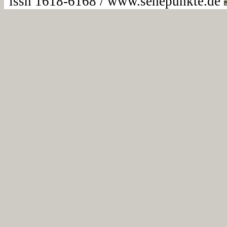
issn 1618-6168 / www.sehepunkte.de