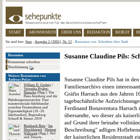
START
ABONNEMENT
ÜBER UNS
REDAKTION
BEIRAT
R
Sie sind hier:
Start
-
Ausgabe 2 (2002), Nr. 12
-
Rezension von: Schreiben über Stadt
Susanne Claudine Pils: Sc
Rezension
Kommentar schreiben
Druckfassung
Weitere Rezensionen von
Susanne Claudine Pils hat in de
Andreas Pečar:
William D. Godsey
/
Familienarchivs einen interessan
Veronika Hyden-
Hanscho
(Hgg.): Das
Gräfin Harrach aus den Jahren 1
Haus Arenberg und die
Habsburgermonarchie. Eine
tagebuchähnliche Aufzeichnunge
transterritoriale Adelsfamilie
Ferdinand Bonaventura Harrach r
zwischen Fürstendienst und
Eigenständigkeit (16.-20.
übersandte, wo dieser als kaiserl
Jahrhundert), Regensburg:
Schnell & Steiner 2019
auf Grund ihrer beinahe vollstän
Reinhardt Butz
/
Jan
Beschreibung" adligen Hoflebens
Hirschbiegel
/
Dietmar
Willoweit
(Hgg.): Hof
der kaiserlichen Residenzstadt 
und Theorie.