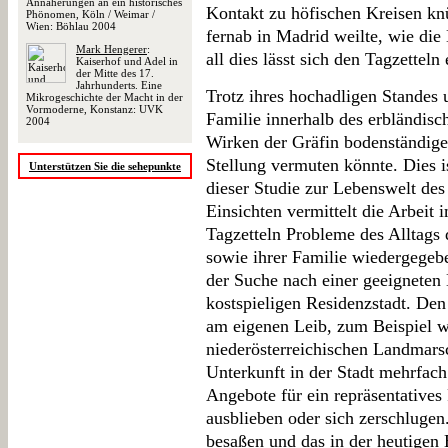
Annäherungen an ein historisches
Kontakt zu höfischen Kreisen k
Phönomen, Köln / Weimar /
Wien: Böhlau 2004
fernab in Madrid weilte, wie die
Mark Hengerer
:
all dies lässt sich den Tagzettel
Kaiserhof und Adel in
der Mitte des 17.
Jahrhunderts. Eine
Trotz ihres hochadligen Standes 
Mikrogeschichte der Macht in der
Vormoderne, Konstanz: UVK
Familie innerhalb des erbländisc
2004
Wirken der Gräfin bodenständiger
Stellung vermuten könnte. Dies is
Unterstützen Sie die sehepunkte
dieser Studie zur Lebenswelt de
Einsichten vermittelt die Arbeit
Tagzetteln Probleme des Alltags
sowie ihrer Familie wiedergegeb
der Suche nach einer geeigneten 
kostspieligen Residenzstadt. De
am eigenen Leib, zum Beispiel w
niederösterreichischen Landmarsc
Unterkunft in der Stadt mehrfac
Angebote für ein repräsentatives 
ausblieben oder sich zerschlugen
besaßen und das in der heutigen