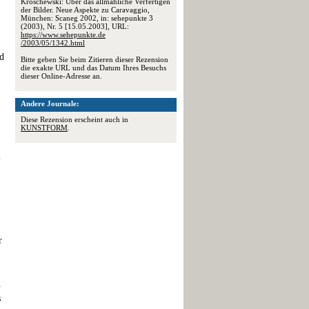
Kroschewski: Über das allmähliche Verfertigen
der Bilder. Neue Aspekte zu Caravaggio,
München: Scaneg 2002, in: sehepunkte 3
(2003), Nr. 5 [15.05.2003], URL:
https://www.sehepunkte.de
/2003/05/1342.html
nd
Bitte geben Sie beim Zitieren dieser Rezension
die exakte URL und das Datum Ihres Besuchs
dieser Online-Adresse an.
Andere Journale:
Diese Rezension erscheint auch in
KUNSTFORM
.
-
,
r
n
s