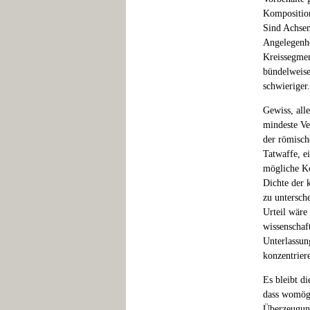
Komposition
Sind Achsen
Angelegenhe
Kreissegmen
bündelweise
schwieriger.
Gewiss, alle
mindeste Ve
der römisch
Tatwaffe, e
mögliche Ko
Dichte der 
zu untersch
Urteil wäre
wissenschaft
Unterlassun
konzentrier
Es bleibt d
dass womögl
Überzeugung 