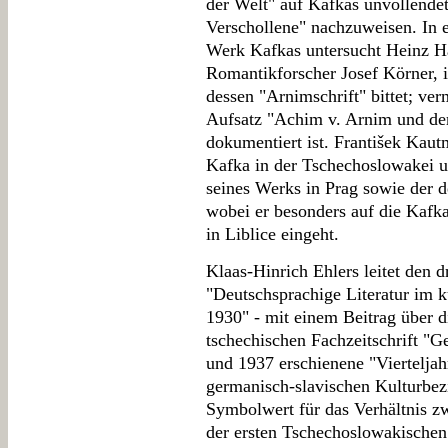
der Welt" auf Kafkas unvollend
Verschollene" nachzuweisen. In 
Werk Kafkas untersucht Heinz Hä
Romantikforscher Josef Körner,
dessen "Arnimschrift" bittet; ver
Aufsatz "Achim v. Arnim und der
dokumentiert ist. František Kaut
Kafka in der Tschechoslowakei u
seines Werks in Prag sowie der d
wobei er besonders auf die Kafk
in Liblice eingeht.
Klaas-Hinrich Ehlers leitet den 
"Deutschsprachige Literatur im ku
1930" - mit einem Beitrag über 
tschechischen Fachzeitschrift "
und 1937 erschienene "Vierteljahr
germanisch-slavischen Kulturbe
Symbolwert für das Verhältnis z
der ersten Tschechoslowakischen