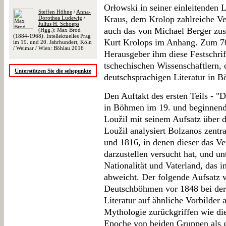
Orłowski in seiner einleitenden 
Steffen Höhne
/
Anna-
Kraus, dem Krolop zahlreiche Ve
Dorothea Ludewig
/
Julius H. Schoeps
auch das von Michael Berger zus
(Hgg.): Max Brod
(1884-1968). Intellektuelles Prag
Kurt Krolops im Anhang. Zum 70
im 19. und 20. Jahrhundert, Köln
/ Weimar / Wien: Böhlau 2016
Herausgeber ihm diese Festschri
tschechischen Wissenschaftlern, d
Unterstützen Sie die sehepunkte
deutschsprachigen Literatur in 
Den Auftakt des ersten Teils - "
in Böhmen im 19. und beginnende
Loužil mit seinem Aufsatz über
Loužil analysiert Bolzanos zent
und 1816, in denen dieser das V
darzustellen versucht hat, und un
Nationalität und Vaterland, das 
abweicht. Der folgende Aufsatz v
Deutschböhmen vor 1848 bei der 
Literatur auf ähnliche Vorbilder
Mythologie zurückgriffen wie di
Epoche von beiden Gruppen als g