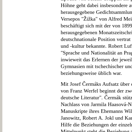
Höhne geht dabei insbesondere 
herausgegebene Gedichtsammlun
Versepos "Žižka" von Alfred Mei
beschäftigt sich mit der von 1899
herausgegebenen Monatszeitschri
deutschnationale Position vertrat
und -kultur bekannte. Robert Luf
"Sprache und Nationalität an P
inwieweit das Erlernen der jewei
Gymnasien mit tschechischer und
beziehungsweise üblich war.
Mit Josef Čermáks Aufsatz über 
von Franz Werfel beginnt der zwe
deutsche Literatur". Čermák stütz
Nachlass von Jarmila Haasová-N
Manuskripte ihres Ehemanns Will
Janowitz, Robert A. Jokl und Kar
Hilfe die Beziehungen der einzel
Mittelpunkt steht die Beziehung