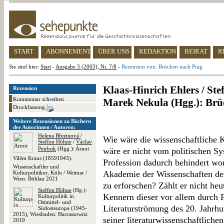
START
ABONNEMENT
ÜBER UNS
REDAKTION
BEIRAT
R
Sie sind hier:
Start
-
Ausgabe 3 (2003), Nr. 7/8
-
Rezension von: Brücken nach Prag
Klaas-Hinrich Ehlers / Ste
Rezension
Kommentar schreiben
Marek Nekula (Hgg.): Brü
Druckfassung
Weitere Rezensionen zu Büchern
der Autorinnen / Autoren:
Helena Březinová
/
Wie wäre die wissenschaftliche K
Steffen Höhne
/
Václav
Petrbok
(Hgg.): Arnot
wäre er nicht vom politischen S
Vilém Kraus (18591943).
Profession dadurch behindert wor
Wissenschaftler und
Akademie der Wissenschaften der
Kulturpolitiker, Köln / Weimar /
Wien: Böhlau 2021
zu erforschen? Zählt er nicht he
Steffen Höhne
(Hg.):
Kennern dieser vor allem durch
Kulturpolitik in
Ostmittel- und
Literaturströmung des 20. Jahrh
Südosteuropa (1945-
2015), Wiesbaden: Harrassowitz
seiner literaturwissenschaftliche
2019