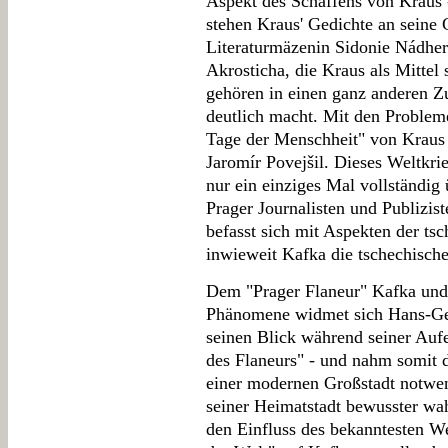
Aspekt des Schaffens von Kraus 
stehen Kraus' Gedichte an seine 
Literaturmäzenin Sidonie Nádher
Akrosticha, die Kraus als Mittel 
gehören in einen ganz anderen
deutlich macht. Mit den Probleme
Tage der Menschheit" von Kraus i
Jaromír Povejšil. Dieses Weltkr
nur ein einziges Mal vollständig
Prager Journalisten und Publizi
befasst sich mit Aspekten der tsc
inwieweit Kafka die tschechische
Dem "Prager Flaneur" Kafka un
Phänomene widmet sich Hans-Ger
seinen Blick während seiner Aufen
des Flaneurs" - und nahm somit 
einer modernen Großstadt notwe
seiner Heimatstadt bewusster wa
den Einfluss des bekanntesten 