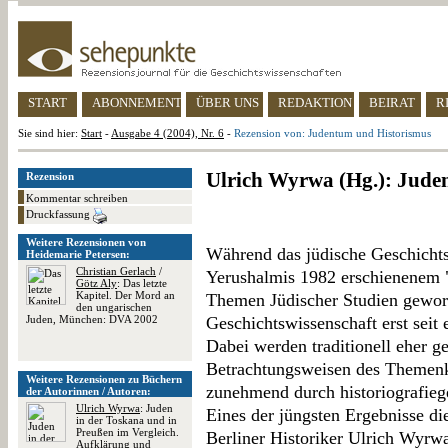
START
ABONNEMENT
ÜBER UNS
REDAKTION
BEIRAT
R
Sie sind hier:
Start
-
Ausgabe 4 (2004), Nr. 6
-
Rezension von: Judentum und Historismus
Ulrich Wyrwa (Hg.): Jude
Rezension
Kommentar schreiben
Druckfassung
Weitere Rezensionen von
Während das jüdische Geschichts
Heidemarie Petersen:
Christian Gerlach
/
Yerushalmis 1982 erschienenem 
Götz Aly
: Das letzte
Kapitel. Der Mord an
Themen Jüdischer Studien geworde
den ungarischen
Juden, München: DVA 2002
Geschichtswissenschaft erst seit 
Dabei werden traditionell eher g
Betrachtungsweisen des Themen
Weitere Rezensionen zu Büchern
zunehmend durch historiografiege
der Autorinnen / Autoren:
Ulrich Wyrwa
: Juden
Eines der jüngsten Ergebnisse di
in der Toskana und in
Preußen im Vergleich.
Berliner Historiker Ulrich Wyr
Aufklärung und