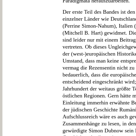
Paradigmata herauszuarbeiten.
Der erste Teil des Bandes ist de
einzelner Länder wie Deutschlan
(Perrine Simon-Nahum), Italien
(Mitchell B. Hart) gewidmet. Di
sind leider nur mit einem Beitra
vertreten. Ob dieses Ungleichgew
der (west-)europäischen Historik
Umstand, dass man keine entspr
vermag die Rezensentin nicht zu b
bedauerlich, dass die europäisch
entscheidend eingeschränkt wird;
Jahrhundert der weitaus größte T
östlichen Regionen. Gern hätte 
Einleitung immerhin erwähnte Bu
der jüdischen Geschichte Rumäni
Aufschlussreich wäre es auch ge
Zusammenhänge zu lesen, in dene
gewürdigte Simon Dubnow sein M