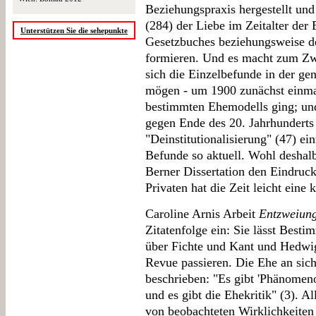
Beziehungspraxis hergestellt und 
(284) der Liebe im Zeitalter der
Unterstützen Sie die sehepunkte
Gesetzbuches beziehungsweise d
formieren. Und es macht zum Zwei
sich die Einzelbefunde in der ge
mögen - um 1900 zunächst einmal
bestimmten Ehemodells ging; un
gegen Ende des 20. Jahrhunderts 
"Deinstitutionalisierung" (47) e
Befunde so aktuell. Wohl deshal
Berner Dissertation den Eindruck
Privaten hat die Zeit leicht eine 
Caroline Arnis Arbeit
Entzweiun
Zitatenfolge ein: Sie lässt Best
über Fichte und Kant und Hedwi
Revue passieren. Die Ehe an sich 
beschrieben: "Es gibt 'Phänomeno
und es gibt die Ehekritik" (3). A
von beobachteten Wirklichkeiten