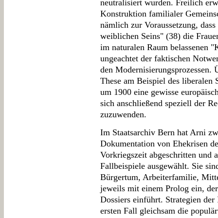
neutralisiert wurden. Freilich er
Konstruktion familialer Gemeinsc
nämlich zur Voraussetzung, dass d
weiblichen Seins" (38) die Frau
im naturalen Raum belassenen "K
ungeachtet der faktischen Notwen
den Modernisierungsprozessen. Ü
These am Beispiel des liberalen 
um 1900 eine gewisse europäisc
sich anschließend speziell der R
zuzuwenden.
Im Staatsarchiv Bern hat Arni z
Dokumentation von Ehekrisen de
Vorkriegszeit abgeschritten und a
Fallbeispiele ausgewählt. Sie sin
Bürgertum, Arbeiterfamilie, Mitte
jeweils mit einem Prolog ein, der
Dossiers einführt. Strategien der 
ersten Fall gleichsam die populä