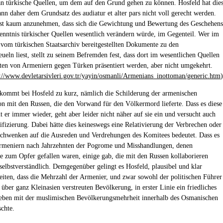
n türkische Quellen, um dem auf den Grund gehen zu können. Hosfeld hat die
ann daher dem Grundsatz des audiatur et alter pars nicht voll gerecht werden.
ist kaum anzunehmen, dass sich die Gewichtung und Bewertung des Geschehens
enntnis türkischer Quellen wesentlich verändern würde, im Gegenteil. Wer im
e vom türkischen Staatsarchiv bereitgestellten Dokumente zu den
ueln liest, stellt zu seinem Befremden fest, dass dort im wesentlichen Quellen
ten von Armeniern gegen Türken präsentiert werden, aber nicht umgekehrt.
://www.devletarsivleri.gov.tr/yayin/osmanli/Armenians_inottoman/generic.htm
)
kommt bei Hosfeld zu kurz, nämlich die Schilderung der armenischen
on mit den Russen, die den Vorwand für den Völkermord lieferte. Dass es diese
t er immer wieder, geht aber leider nicht näher auf sie ein und versucht auch
ifizierung. Dabei hätte dies keineswegs eine Relativierung der Verbrechen oder
schwenken auf die Ausreden und Verdrehungen des Komitees bedeutet. Dass es
rmeniern nach Jahrzehnten der Pogrome und Misshandlungen, denen
e zum Opfer gefallen waren, einige gab, die mit den Russen kollaborieren
 selbstverständlich. Demgegenüber gelingt es Hosfeld, plausibel und klar
eiten, dass die Mehrzahl der Armenier, und zwar sowohl der politischen Führer
 über ganz Kleinasien verstreuten Bevölkerung, in erster Linie ein friedliches
ben mit der muslimischen Bevölkerungsmehrheit innerhalb des Osmanischen
chte.