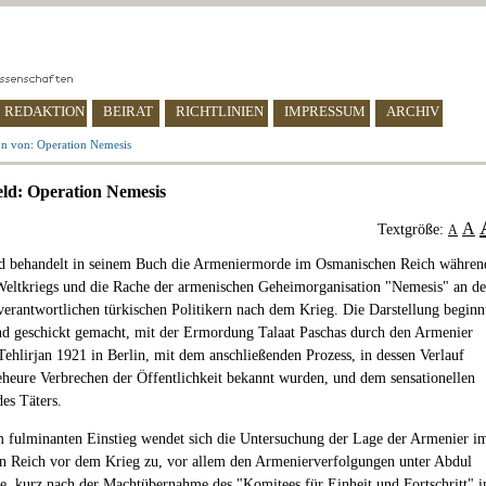
REDAKTION
BEIRAT
RICHTLINIEN
IMPRESSUM
ARCHIV
on von: Operation Nemesis
eld: Operation Nemesis
A
Textgröße:
A
ld behandelt in seinem Buch die Armeniermorde im Osmanischen Reich währen
Weltkriegs und die Rache der armenischen Geheimorganisation "Nemesis" an d
verantwortlichen türkischen Politikern nach dem Krieg. Die Darstellung beginn
d geschickt gemacht, mit der Ermordung Talaat Paschas durch den Armenier
hlirjan 1921 in Berlin, mit dem anschließenden Prozess, in dessen Verlauf
eheure Verbrechen der Öffentlichkeit bekannt wurden, und dem sensationellen
des Täters.
 fulminanten Einstieg wendet sich die Untersuchung der Lage der Armenier i
 Reich vor dem Krieg zu, vor allem den Armenierverfolgungen unter Abdul
, kurz nach der Machtübernahme des "Komitees für Einheit und Fortschritt" 