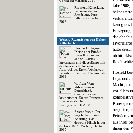
Göttingen: Wallstein 2011
Jahr 1908, 
Raymond Kévorkian
:
Le Génocide des
bekannteste
Arméniens, Paris:
verklärende
Éditions Odile Jacob
2006
kein gutes H
Bewegung, d
das ohnehin
Weitere Rezensionen von Holger
favorisiert
Afflerbach:
Thomas H. Wagner
:
hatte diese
"Krieg oder Frieden.
Unser Platz an der
nichttürkis
Sonne". Gustav
Reich schli
Stresemann und die Außenpolitik
des Kaiserreichs bis zum
Ausbruch des Ersten Weltkriegs,
Hosfeld bes
Paderborn: Ferdinand Schöningh
2006
Beys und an
Wolfram Wette
:
Macht gekom
Militarismus in
Deutschland.
vor allem u
Geschichte einer
konspirativ
kriegerischen Kultur, Darmstadt:
Wissenschaftliche
Konsequenze
Buchgesellschaft 2008
begriffen, 
Anscar Jansen
: Der
Weg in den Ersten
Feinden grü
Weltkrieg. Das
aus ihrer S
deutsche Militär in der
Julikrise 1914, Marburg: Tectum
ihnen den V
2005