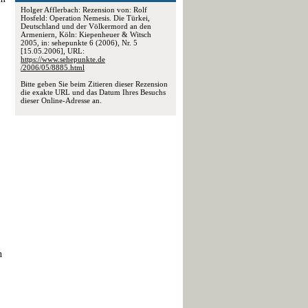
Holger Afflerbach: Rezension von: Rolf
Hosfeld: Operation Nemesis. Die Türkei,
Deutschland und der Völkermord an den
Armeniern, Köln: Kiepenheuer & Witsch
2005, in: sehepunkte 6 (2006), Nr. 5
[15.05.2006], URL:
https://www.sehepunkte.de
/2006/05/8885.html
Bitte geben Sie beim Zitieren dieser Rezension
die exakte URL und das Datum Ihres Besuchs
dieser Online-Adresse an.
n