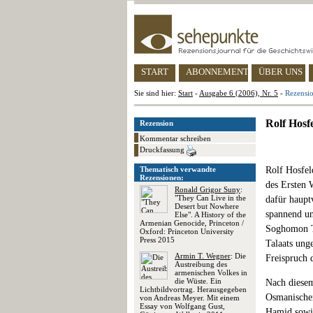
START
ABONNEMENT
ÜBER UNS
Sie sind hier:
Start
-
Ausgabe 6 (2006), Nr. 5
-
Rezensi
Rolf Hosf
Rezension
Kommentar schreiben
Druckfassung
Thematisch verwandte
Rolf Hosfe
Rezensionen:
des Ersten 
Ronald Grigor Suny
:
"They Can Live in the
dafür haupt
Desert but Nowhere
spannend un
Else". A History of the
Armenian Genocide, Princeton /
Soghomon Te
Oxford: Princeton University
Press 2015
Talaats ung
Armin T. Wegner
: Die
Freispruch 
Austreibung des
armenischen Volkes in
die Wüste. Ein
Nach diesem
Lichtbildvortrag. Herausgegeben
Osmanischen
von Andreas Meyer. Mit einem
Essay von Wolfgang Gust,
Hamid sowie