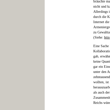
bräuchte ma
nicht und k
Allerdings 
durch die K
Internet di
Armeniergre
zu Gewaltta
(Siehe:
http
Eine Sache 
Kollaborati
gab, erwähn
keine Quant
gar ein Ein
unter den A
zehntausend
wollten, ist
herauszuarb
als auch der
Zusammenle
Reichs wüns