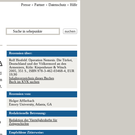
-
-
-
Presse
Partner
Datenschutz
Hilfe
Rezension über:
Rolf Hosfeld: Operation Nemesis. Die Türkei,
A
Deutschland und der Völkermord an den
Armeniern, Köln: Kiepenheuer & Witsch
2005, 351 S., ISBN 978-3-462-03468-4, EUR
d
19,90
Inhaltsverzeichnis dieses Buches
en
Buch im KVK suchen
t,
Rezension von:
Holger Afflerbach
Emory University, Atlanta, GA
Redaktionelle Betreuung:
Redaktion der Vierteljahrshefte für
m
Zeitgeschichte
Empfohlene Zitierweise:
im