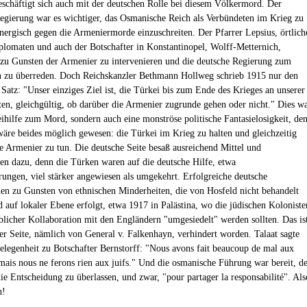
schäftigt sich auch mit der deutschen Rolle bei diesem Völkermord. Der
egierung war es wichtiger, das Osmanische Reich als Verbündeten im Krieg zu
 energisch gegen die Armeniermorde einzuschreiten. Der Pfarrer Lepsius, örtlich
plomaten und auch der Botschafter in Konstantinopel, Wolff-Metternich,
 zu Gunsten der Armenier zu intervenieren und die deutsche Regierung zum
n zu überreden. Doch Reichskanzler Bethmann Hollweg schrieb 1915 nur den
 Satz: "Unser einziges Ziel ist, die Türkei bis zum Ende des Krieges an unserer
lten, gleichgültig, ob darüber die Armenier zugrunde gehen oder nicht." Dies w
eihilfe zum Mord, sondern auch eine monströse politische Fantasielosigkeit, de
 wäre beides möglich gewesen: die Türkei im Krieg zu halten und gleichzeitig
ie Armenier zu tun. Die deutsche Seite besaß ausreichend Mittel und
en dazu, denn die Türken waren auf die deutsche Hilfe, etwa
rungen, viel stärker angewiesen als umgekehrt. Erfolgreiche deutsche
nen zu Gunsten von ethnischen Minderheiten, die von Hosfeld nicht behandelt
d auf lokaler Ebene erfolgt, etwa 1917 in Palästina, wo die jüdischen Koloniste
licher Kollaboration mit den Engländern "umgesiedelt" werden sollten. Das is
er Seite, nämlich von General v. Falkenhayn, verhindert worden. Talaat sagte
Gelegenheit zu Botschafter Bernstorff: "Nous avons fait beaucoup de mal aux
mais nous ne ferons rien aux juifs." Und die osmanische Führung war bereit, d
ie Entscheidung zu überlassen, und zwar, "pour partager la responsabilité". Als
h!