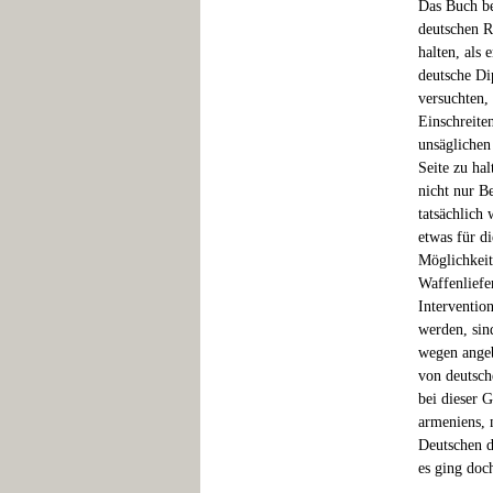
Das Buch be
deutschen R
halten, als
deutsche Di
versuchten,
Einschreite
unsäglichen
Seite zu ha
nicht nur B
tatsächlich
etwas für d
Möglichkeit
Waffenliefe
Interventio
werden, sin
wegen angeb
von deutsch
bei dieser 
armeniens, 
Deutschen d
es ging doc