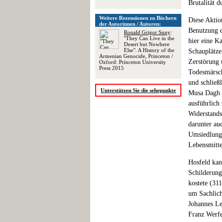
Brutalität 
Weitere Rezensionen zu Büchern
Diese Aktio
der Autorinnen / Autoren:
Benutzung d
Ronald Grigor Suny
:
"They Can Live in the
hier eine K
Desert but Nowhere
Else". A History of the
Schauplätze
Armenian Genocide, Princeton /
Zerstörung 
Oxford: Princeton University
Press 2015
Todesmärsch
und schließ
Unterstützen Sie die sehepunkte
Musa Dagh 
ausführlich
Widerstands
darunter au
Umsiedlung 
Lebensmitte
Hosfeld kan
Schilderung
kostete (31
um Sachlich
Johannes Le
Franz Werfe