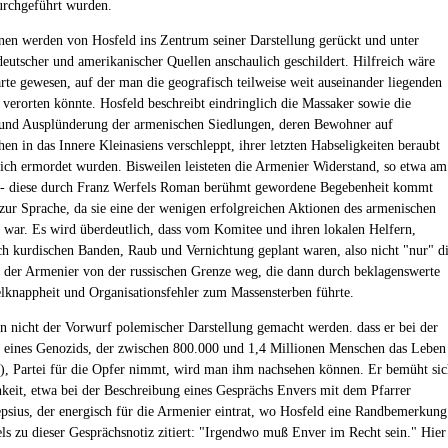
durchgeführt wurden.
nen werden von Hosfeld ins Zentrum seiner Darstellung gerückt und unter
eutscher und amerikanischer Quellen anschaulich geschildert. Hilfreich wäre
arte gewesen, auf der man die geografisch teilweise weit auseinander liegenden
 verorten könnte. Hosfeld beschreibt eindringlich die Massaker sowie die
und Ausplünderung der armenischen Siedlungen, deren Bewohner auf
en in das Innere Kleinasiens verschleppt, ihrer letzten Habseligkeiten beraubt
lich ermordet wurden. Bisweilen leisteten die Armenier Widerstand, so etwa am
- diese durch Franz Werfels Roman berühmt gewordene Begebenheit kommt
 zur Sprache, da sie eine der wenigen erfolgreichen Aktionen des armenischen
 war. Es wird überdeutlich, dass vom Komitee und ihren lokalen Helfern,
ch kurdischen Banden, Raub und Vernichtung geplant waren, also nicht "nur" d
der Armenier von der russischen Grenze weg, die dann durch beklagenswerte
lknappheit und Organisationsfehler zum Massensterben führte.
n nicht der Vorwurf polemischer Darstellung gemacht werden. dass er bei der
 eines Genozids, der zwischen 800.000 und 1,4 Millionen Menschen das Leben
1), Partei für die Opfer nimmt, wird man ihm nachsehen können. Er bemüht si
keit, etwa bei der Beschreibung eines Gesprächs Envers mit dem Pfarrer
psius, der energisch für die Armenier eintrat, wo Hosfeld eine Randbemerkung
ls zu dieser Gesprächsnotiz zitiert: "Irgendwo muß Enver im Recht sein." Hier