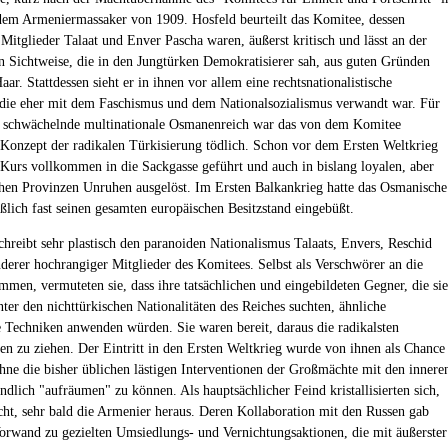
dem Armeniermassaker von 1909. Hosfeld beurteilt das Komitee, dessen
 Mitglieder Talaat und Enver Pascha waren, äußerst kritisch und lässt an der
n Sichtweise, die in den Jungtürken Demokratisierer sah, aus guten Gründen
aar. Stattdessen sieht er in ihnen vor allem eine rechtsnationalistische
ie eher mit dem Faschismus und dem Nationalsozialismus verwandt war. Für
 schwächelnde multinationale Osmanenreich war das von dem Komitee
e Konzept der radikalen Türkisierung tödlich. Schon vor dem Ersten Weltkrieg
r Kurs vollkommen in die Sackgasse geführt und auch in bislang loyalen, aber
chen Provinzen Unruhen ausgelöst. Im Ersten Balkankrieg hatte das Osmanische
eßlich fast seinen gesamten europäischen Besitzstand eingebüßt.
chreibt sehr plastisch den paranoiden Nationalismus Talaats, Envers, Reschid
derer hochrangiger Mitglieder des Komitees. Selbst als Verschwörer an die
men, vermuteten sie, dass ihre tatsächlichen und eingebildeten Gegner, die sie
nter den nichttürkischen Nationalitäten des Reiches suchten, ähnliche
e Techniken anwenden würden. Sie waren bereit, daraus die radikalsten
n zu ziehen. Der Eintritt in den Ersten Weltkrieg wurde von ihnen als Chance
ohne die bisher üblichen lästigen Interventionen der Großmächte mit den innere
ndlich "aufräumen" zu können. Als hauptsächlicher Feind kristallisierten sich,
icht, sehr bald die Armenier heraus. Deren Kollaboration mit den Russen gab
orwand zu gezielten Umsiedlungs- und Vernichtungsaktionen, die mit äußerster