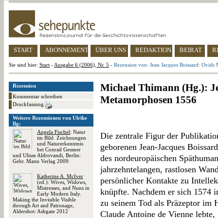
START
ABONNEMENT
ÜBER UNS
REDAKTION
BEIRAT
R
Sie sind hier:
Start
-
Ausgabe 6 (2006), Nr. 5
-
Rezension von: Jean Jacques Boissard: Ovid
Michael Thimann (Hg.): J
Rezension
Kommentar schreiben
Metamorphosen 1556
Druckfassung
Weitere Rezensionen von Ulrike
Ilg:
Angela Fischel
: Natur
Die zentrale Figur der Publikati
im Bild. Zeichnungen
und Naturerkenntnis
geborenen Jean-Jacques Boissard 
bei Conrad Gessner
und Ulisse Aldrovandi, Berlin:
des nordeuropäischen Späthuman
Gebr. Mann Verlag 2009
jahrzehntelangen, rastlosen Wan
Katherine A. McIver
persönlicher Kontakte zu Intellek
(ed.): Wives, Widows,
Mistresses, and Nuns in
knüpfte. Nachdem er sich 1574 in
Early Modern Italy.
Making the Invisible Visible
zu seinem Tod als Präzeptor im H
through Art and Patronage,
Aldershot: Ashgate 2012
Claude Antoine de Vienne lebte, t