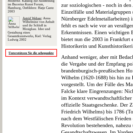
Moderne. Katalog zur Ausstellung
zur soziologischen - noch in de
im Bucerius Kunst Forum,
Hamburg, Ostfildern: Hatje Cantz
Einzelfälle und Materialgruppen 
2003
Nürnberger Edelmetallarbeiten) i
Astrid Wehser
: Anna
Wilhelmine von Anhalt
fehlt es nach wie vor an verallg
und ihr Schloß in
Mosigkau. Idee und
Erkenntnissen. Einen wichtigen 
Gestaltung eines
Gesamtkunstwerks, Kiel: Verlag
bietet nun die 2003 in Frankfurt 
Ludwig 2002
Historikerin und Kunsthistorikeri
Unterstützen Sie die sehepunkte
Anhand weniger, aber mit Bedach
die Vergabe und der Empfang pol
brandenburgisch-preußischen Hof
Wilhelm (1620-1688) bis hin zu 
vorgestellt. Um der Fülle des Mat
Falcke klare Eingrenzungen: Nic
im Kontext verwandtschaftlicher
offizielle Staatsgeschenke. Der 
Friedrich Wilhelms) bis 1786 (Tod
nach dem Westfälischen Frieden e
Revolution bestehenden, nahezu 
Gesandtschaftswesen. Im Vorderg