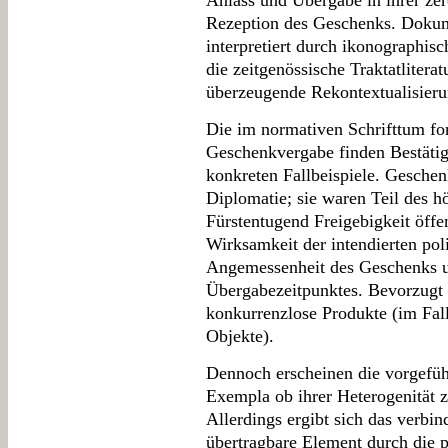
Anlass und Übergabe in ihrer ze
Rezeption des Geschenks. Dokume
interpretiert durch ikonographi
die zeitgenössische Traktatlitera
überzeugende Rekontextualisieru
Die im normativen Schrifttum fo
Geschenkvergabe finden Bestätig
konkreten Fallbeispiele. Geschenk
Diplomatie; sie waren Teil des 
Fürstentugend Freigebigkeit öffe
Wirksamkeit der intendierten pol
Angemessenheit des Geschenks u
Übergabezeitpunktes. Bevorzugt 
konkurrenzlose Produkte (im Fal
Objekte).
Dennoch erscheinen die vorgeführ
Exempla ob ihrer Heterogenität 
Allerdings ergibt sich das verbi
übertragbare Element durch die p