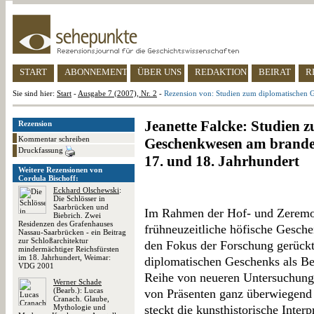
START
ABONNEMENT
ÜBER UNS
REDAKTION
BEIRAT
R
Sie sind hier:
Start
-
Ausgabe 7 (2007), Nr. 2
-
Rezension von: Studien zum diplomatischen 
Jeanette Falcke: Studien 
Rezension
Kommentar schreiben
Geschenkwesen am brande
Druckfassung
17. und 18. Jahrhundert
Weitere Rezensionen von
Cordula Bischoff:
Eckhard Olschewski
:
Die Schlösser in
Saarbrücken und
Im Rahmen der Hof- und Zeremon
Biebrich. Zwei
Residenzen des Grafenhauses
frühneuzeitliche höfische Geschen
Nassau-Saarbrücken - ein Beitrag
zur Schloßarchitektur
den Fokus der Forschung gerückt
mindermächtiger Reichsfürsten
im 18. Jahrhundert, Weimar:
diplomatischen Geschenks als Best
VDG 2001
Reihe von neueren Untersuchunge
Werner Schade
(Bearb.): Lucas
von Präsenten ganz überwiegend
Cranach. Glaube,
Mythologie und
steckt die kunsthistorische Inter