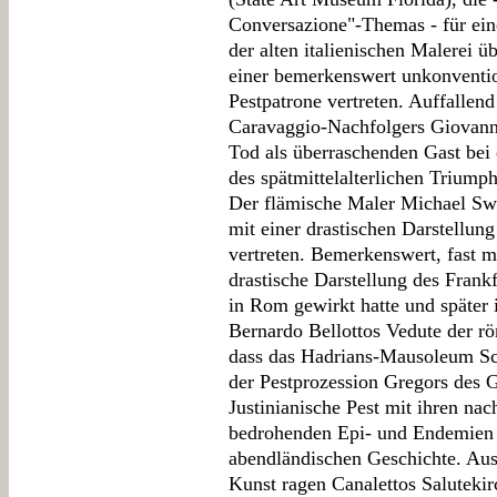
Conversazione"-Themas - für ein
der alten italienischen Malerei ü
einer bemerkenswert unkonventio
Pestpatrone vertreten. Auffallen
Caravaggio-Nachfolgers Giovanni
Tod als überraschenden Gast bei 
des spätmittelalterlichen Trium
Der flämische Maler Michael Swee
mit einer drastischen Darstellung 
vertreten. Bemerkenswert, fast ma
drastische Darstellung des Frank
in Rom gewirkt hatte und später 
Bernardo Bellottos Vedute der rö
dass das Hadrians-Mausoleum Sc
der Pestprozession Gregors des G
Justinianische Pest mit ihren nac
bedrohenden Epi- und Endemien he
abendländischen Geschichte. Au
Kunst ragen Canalettos Salutekir