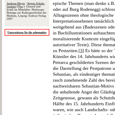
epische Themen (man denke z.B.
Andreas Meyer
/
Jürgen Schulz-
Grobert
(Hgg.): Gesund und
oder auf Burg Rodenegg) schloss
krank im Mittelalter. Marburger
Beiträge zur Kulturgeschichte der
Alltagsszenen ohne theologische
Medizin, Leipzig: Eudora-Verlag
2007
Interpretationsebenen tatsächlich
weitgehend aus (Badeszenen oder 
in Buchillustrationen auftauchte
Unterstützen Sie die sehepunkte
moralisierende Kontexte eingefüg
autoritativer Texte). Diese thema
zu Pestzeiten.[
3
] Es hätte so de
Künstler des 14. Jahrhunderts w
Petrarca geschilderten Szenen d
die Darstellung der Pestpatrone 
Sebastian, als eindeutiger thema
rasch zunehmende Zahl des berei
nachweisbaren Sebastian-Motivs 
die anhaltende Angst der Gläubi
Zeitgenosse, gewann als Schutzhe
Hälfte des 15. Jahrhunderts Einf
waren, wie auch Landschafts- ode