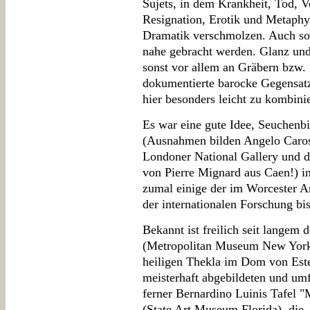
Sujets, in dem Krankheit, Tod, 
Resignation, Erotik und Metaphy
Dramatik verschmolzen. Auch sol
nahe gebracht werden. Glanz und
sonst vor allem an Gräbern bzw
dokumentierte barocke Gegensatz
hier besonders leicht zu kombini
Es war eine gute Idee, Seuchenb
(Ausnahmen bilden Angelo Carose
Londoner National Gallery und 
von Pierre Mignard aus Caen!) in
zumal einige der im Worcester 
der internationalen Forschung bi
Bekannt ist freilich seit langem 
(Metropolitan Museum New York)
heiligen Thekla im Dom von Este
meisterhaft abgebildeten und um
ferner Bernardino Luinis Tafel 
(State Art Museum Florida), die -