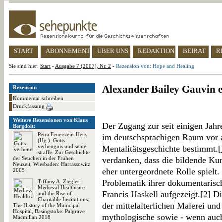
START
ABONNEMENT
ÜBER UNS
REDAKTION
BEIRAT
R
Sie sind hier:
Start
-
Ausgabe 7 (2007), Nr. 2
-
Rezension von: Hope and Healing
Alexander Bailey Gauvin et
Rezension
Kommentar schreiben
Druckfassung
Weitere Rezensionen von Klaus
Der Zugang zur seit einigen Jah
Bergdolt:
Petra Feuerstein-Herz
im deutschsprachigen Raum vor a
(Hg.): Gotts
verhengnis und seine
Mentalitätsgeschichte bestimmt.[
straffe. Zur Geschichte
der Seuchen in der Frühen
verdanken, dass die bildende Kun
Neuzeit, Wiesbaden: Harrassowitz
eher untergeordnete Rolle spielt.
2005
Problematik ihrer dokumentarisc
Tiffany A. Ziegler
:
Medieval Healthcare
Francis Haskell aufgezeigt.[
2
] D
and the Rise of
Charitable Institutions.
der mittelalterlichen Malerei und 
The History of the Municipal
Hospital, Basingstoke: Palgrave
mythologische sowie - wenn auch
Macmillan 2018