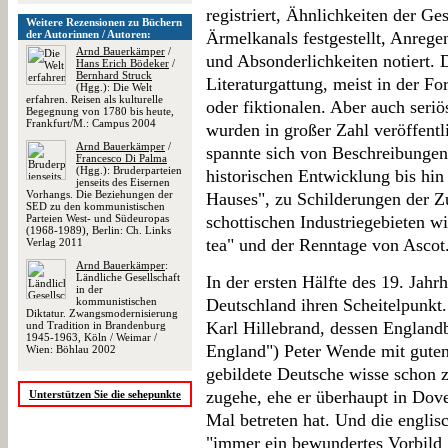
registriert, Ähnlichkeiten der Ges
Weitere Rezensionen zu Büchern
der Autorinnen / Autoren:
Ärmelkanals festgestellt, Anreg
Arnd Bauerkämper
/
und Absonderlichkeiten notiert. 
Hans Erich Bödeker
/
Bernhard Struck
Literaturgattung, meist in der Fo
(Hgg.): Die Welt
erfahren. Reisen als kulturelle
oder fiktionalen. Aber auch seri
Begegnung von 1780 bis heute,
Frankfurt/M.: Campus 2004
wurden in großer Zahl veröffent
Arnd Bauerkämper
/
spannte sich von Beschreibungen
Francesco Di Palma
(Hgg.): Bruderparteien
historischen Entwicklung bis hin
jenseits des Eisernen
Vorhangs. Die Beziehungen der
Hauses", zu Schilderungen der Z
SED zu den kommunistischen
Parteien West- und Südeuropas
schottischen Industriegebieten wi
(1968-1989), Berlin: Ch. Links
tea" und der Renntage von Ascot
Verlag 2011
Arnd Bauerkämper
:
Ländliche Gesellschaft
In der ersten Hälfte des 19. Jahr
in der
kommunistischen
Deutschland ihren Scheitelpunkt. 
Diktatur. Zwangsmodernisierung
Karl Hillebrand, dessen Englan
und Tradition in Brandenburg
1945-1963, Köln / Weimar /
England") Peter Wende mit guten 
Wien: Böhlau 2002
gebildete Deutsche wisse schon 
zugehe, ehe er überhaupt in Dove
Unterstützen Sie die sehepunkte
Mal betreten hat. Und die englis
"immer ein bewundertes Vorbild 