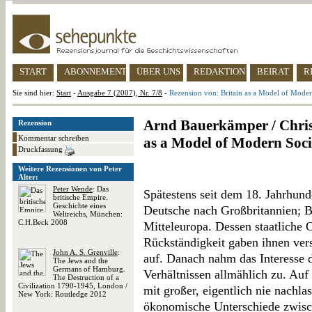
START
ABONNEMENT
ÜBER UNS
REDAKTION
BEIRAT
R
Sie sind hier:
Start
-
Ausgabe 7 (2007), Nr. 7/8
-
Rezension von: Britain as a Model of Moder
Arnd Bauerkämper / Christ
Rezension
Kommentar schreiben
as a Model of Modern Soci
Druckfassung
Weitere Rezensionen von Peter
Alter:
Peter Wende
: Das
Spätestens seit dem 18. Jahrhund
britische Empire.
Geschichte eines
Deutsche nach Großbritannien; Br
Weltreichs, München:
C.H.Beck 2008
Mitteleuropa. Dessen staatliche 
Rückständigkeit gaben ihnen vers
John A. S. Grenville
:
auf. Danach nahm das Interesse 
The Jews and the
Germans of Hamburg.
Verhältnissen allmählich zu. Auf
The Destruction of a
Civilization 1790-1945, London /
mit großer, eigentlich nie nachl
New York: Routledge 2012
ökonomische Unterschiede zwisc