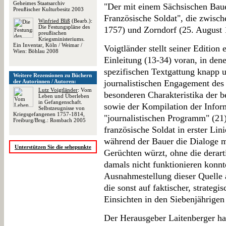
Geheimes Staatsarchiv
"Der mit einem Sächsischen Baue
Preußischer Kulturbesitz 2003
Französische Soldat", die zwisc
Winfried Bliß
(Bearb.):
Die Festungspläne des
1757) und Zorndorf (25. August 
preußischen
Kriegsministeriums.
Ein Inventar, Köln / Weimar /
Voigtländer stellt seiner Editio
Wien: Böhlau 2008
Einleitung (13-34) voran, in den
spezifischen Textgattung knapp 
Weitere Rezensionen zu Büchern
der Autorinnen / Autoren:
journalistischen Engagement des
Lutz Voigtländer
: Vom
besonderen Charakteristika der b
Leben und Überleben
in Gefangenschaft.
sowie der Kompilation der Infor
Selbstzeugnisse von
Kriegsgefangenen 1757-1814,
"journalistischen Programm" (21)
Freiburg/Brsg.: Rombach 2005
französische Soldat in erster Lini
während der Bauer die Dialoge m
Unterstützen Sie die sehepunkte
Gerüchten würzt, ohne die derart
damals nicht funktionieren konnte
Ausnahmestellung dieser Quelle a
die sonst auf faktischer, strateg
Einsichten in den Siebenjährigen 
Der Herausgeber Laitenberger ha