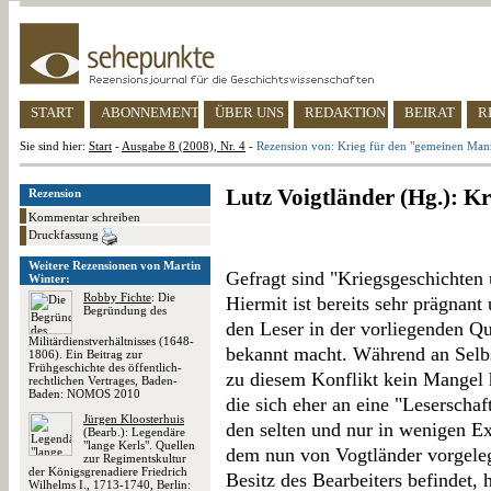
START
ABONNEMENT
ÜBER UNS
REDAKTION
BEIRAT
R
Sie sind hier:
Start
-
Ausgabe 8 (2008), Nr. 4
-
Rezension von: Krieg für den "gemeinen Man
Lutz Voigtländer (Hg.): 
Rezension
Kommentar schreiben
Druckfassung
Weitere Rezensionen von Martin
Gefragt sind "Kriegsgeschichten 
Winter:
Robby Fichte
: Die
Hiermit ist bereits sehr prägnan
Begründung des
den Leser in der vorliegenden Q
Militärdienstverhältnisses (1648-
bekannt macht. Während an Selbst
1806). Ein Beitrag zur
Frühgeschichte des öffentlich-
zu diesem Konflikt kein Mangel h
rechtlichen Vertrages, Baden-
Baden: NOMOS 2010
die sich eher an eine "Leserschaf
Jürgen Kloosterhuis
den selten und nur in wenigen Ex
(Bearb.): Legendäre
"lange Kerls". Quellen
dem nun von Vogtländer vorgeleg
zur Regimentskultur
der Königsgrenadiere Friedrich
Besitz des Bearbeiters befindet,
Wilhelms I., 1713-1740, Berlin: