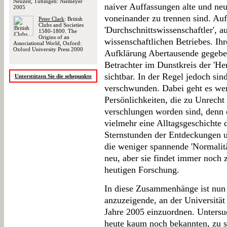
Neuzeit, Tübingen: Niemeyer
naiver Auffassungen alte und neu
2005
voneinander zu trennen sind. Auf
Peter Clark
: British
Clubs and Societies
'Durchschnittswissenschaftler', 
1580-1800. The
Origins of an
wissenschaftlichen Betriebes. Ihre
Associational World, Oxford:
Oxford University Press 2000
Aufklärung Abertausende gegebe
Betrachter im Dunstkreis der 'H
sichtbar. In der Regel jedoch sin
Unterstützen Sie die sehepunkte
verschwunden. Dabei geht es we
Persönlichkeiten, die zu Unrecht
verschlungen worden sind, denn d
vielmehr eine Alltagsgeschichte d
Sternstunden der Entdeckungen u
die weniger spannende 'Normalität
neu, aber sie findet immer noch 
heutigen Forschung.
In diese Zusammenhänge ist nun 
anzuzeigende, an der Universität
Jahre 2005 einzuordnen. Untersu
heute kaum noch bekannten, zu se