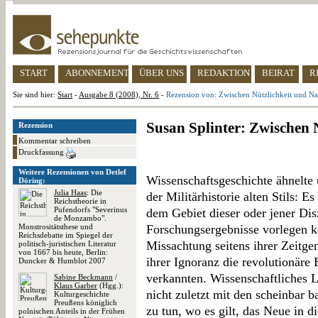
START
ABONNEMENT
ÜBER UNS
REDAKTION
BEIRAT
R
Sie sind hier:
Start
-
Ausgabe 8 (2008), Nr. 6
-
Rezension von: Zwischen Nützlichkeit und 
Susan Splinter: Zwischen
Rezension
Kommentar schreiben
Druckfassung
Weitere Rezensionen von Detlef
Wissenschaftsgeschichte ähnelte
Döring:
Julia Haas
: Die
der Militärhistorie alten Stils: E
Reichstheorie in
Pufendorfs "Severinus
dem Gebiet dieser oder jener Di
de Monzambo".
Monstrositätsthese und
Forschungsergebnisse vorlegen k
Reichsdebatte im Spiegel der
Missachtung seitens ihrer Zeitge
politisch-juristischen Literatur
von 1667 bis heute, Berlin:
ihrer Ignoranz die revolutionäre
Duncker & Humblot 2007
verkannten. Wissenschaftliches L
Sabine Beckmann
/
Klaus Garber
(Hgg.):
nicht zuletzt mit den scheinbar
Kulturgeschichte
Preußens königlich
zu tun, wo es gilt, das Neue in 
polnischen Anteils in der Frühen