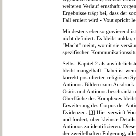
weiteren Verlauf ernsthaft vorg
Ergebnisse trägt bei, dass der so
Fall eruiert wird - Vout spricht l
Mindestens ebenso gravierend ist
nicht definiert. Es bleibt unklar,
"Macht" meint, womit sie versäum
spezifischen Kommunikationssitu
Selbst Kapitel 2 als ausführlichs
bleibt mangelhaft. Dabei ist wen
korrekt postulierten religiösen S
Antinoos-Bildern zum Ausdruck 
Osiris und Antinoos beschränkt un
Oberfläche des Komplexes bleibt.
Erweiterung des Corpus der Anti
Evidenzen. [
3
] Hier verwirft Vo
und fordert, über kleinste Detail
Antinoos zu identifizieren. Dies
der zweifelhaften Folgerung, all