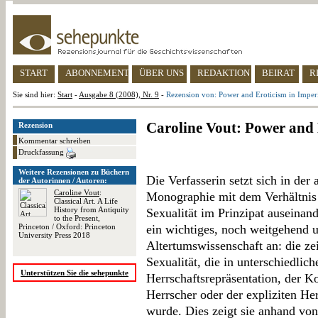
START
ABONNEMENT
ÜBER UNS
REDAKTION
BEIRAT
R
Sie sind hier:
Start
-
Ausgabe 8 (2008), Nr. 9
-
Rezension von: Power and Eroticism in Impe
Caroline Vout: Power and
Rezension
Kommentar schreiben
Druckfassung
Weitere Rezensionen zu Büchern
Die Verfasserin setzt sich in der 
der Autorinnen / Autoren:
Caroline Vout
:
Monographie mit dem Verhältnis
Classical Art. A Life
History from Antiquity
Sexualität im Prinzipat auseinan
to the Present,
Princeton / Oxford: Princeton
ein wichtiges, noch weitgehend 
University Press 2018
Altertumswissenschaft an: die zei
Sexualität, die in unterschiedlic
Unterstützen Sie die sehepunkte
Herrschaftsrepräsentation, der K
Herrscher oder der expliziten He
wurde. Dies zeigt sie anhand von 